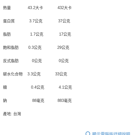
※ 請注意：結帳手續完成當下不需立刻繳費，但若您需要取消訂單，請聯絡
每筆NT$90，滿NT$990(含以上)免運費
購買商品的店家。未經商家同意取消之訂單仍視為有效，需透過AFTEE先享
熱量 43.2大卡 432大卡
後付繳納相關費用。
7-11取貨付款-重量限制含紙箱10kg，請控制商品重量在9~9.5
※ 交易是否成功請以「AFTEE先享後付 」之結帳頁面顯示為準，若有關於
kg
蛋白質 3.7公克 37公克
是否繳費成功／繳費後需取消欲退款等相關疑問，請聯繫「AFTEE先享後付
客戶支援中心」
https://netprotections.freshdesk.com/support/home
每筆NT$90，滿NT$990(含以上)免運費
脂肪 1.7公克 17公克
【注意事項】
付款後7-11取貨-重量限制含紙箱10kg，請控制商品重量在9~
１．透過由恩沛科技股份有限公司提供之「AFTEE先享後付」服務完成之交
9.5kg
飽和脂肪 0.3公克 29公克
易，需依本服務之必要範圍內提供個人資料，並將交易相關給付款項請求債
權轉讓予恩沛科技股份有限公司。
每筆NT$90，滿NT$990(含以上)免運費
２．關於個人資料處理事宜，請瀏覽以下網址：
反式脂肪 0公克 0公克
https://aftee.tw/terms/#terms3
宅配-新竹物流
３．未成年的使用者請事先徵得法定代理人或監護人之同意方可使用
碳水化合物 3.3公克 33公克
每筆NT$150，滿NT$2,000(含以上)免運費
「AFTEE先享後付」，若未經同意申辦者引起之損失，本公司不負相關責
任。
離島客戶-中華郵政
糖 0.4公克 4.1公克
４．使用「AFTEE先享後付」時，將依據個別帳號之用戶狀況，依本公司即
時審查核予不同之上限額度；若仍有額度不足之情形，本公司將視審查結果
每筆NT$120，滿NT$2,000(含以上)免運費
請求用戶進行身份認證。
鈉 88毫克 883毫克
５．嚴禁一人註冊多個帳號或使用他人資訊註冊。若發現惡意使用之情形，
恩沛科技股份有限公司將有權停止該用戶之使用額度並採取法律行動。
產地: 台灣
顯示電腦版詳細說明