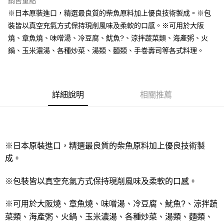
銷售重點
Apple Pay
※日本原裝進口，精選最良質的柴魚原料加上優良技術製成。※包
裝皆以真空充氣方式保持現削風味及柔軟的口感。※可用於大阪
街口支付
燒、章魚燒、味噌湯、冷豆腐、魷魚?、涼拌蔬菜類、海產粥、火
悠遊付
鍋、玉米濃湯、各種炒菜、湯類、麵類、手卷壽司等各式料理。
全盈+PAY
AFTEE先享後付
詳細說明
相關推薦
相關說明
【關於「AFTEE先享後付」】
ATM付款
AFTEE先享後付是「在收到商品之後才付款」的支付方式。 讓您購物簡單
便利好安心！
１．簡單：不需註冊會員、不需綁卡、不需儲值。
運送方式
２．便利：只要手機號碼，簡訊認證，即可結帳。
※日本原裝進口，精選最良質的柴魚原料加上優良技術製
３．安心：先確認商品／服務後，再付款。
全家取貨付款-重量限制含紙箱10kg，請控制商品重量在9~9.5
成。
kg
【「AFTEE先享後付」結帳流程】
１．於結帳方式選擇「AFTEE先享後付」後，將跳轉至「AFTEE先享後付」
※包裝皆以真空充氣方式保持現削風味及柔軟的口感。
每筆NT$90，滿NT$990(含以上)免運費
結帳頁面，進行簡訊認證並確認金額後，即可完成結帳。
２．訂單成立數日內，您將收到繳費通知簡訊。
付款後全家取貨-重量限制含紙箱10kg，請控制商品重量在9~
※可用於大阪燒、章魚燒、味噌湯、冷豆腐、魷魚?、涼拌蔬
３．收到繳費通知簡訊後14天內，點擊此簡訊中的連結，可透過四大超商／
9.5kg
ATM／網路銀行／等多元方式進行付款，方視為交易完成。
菜類、海產粥、火鍋、玉米濃湯、各種炒菜、湯類、麵類、