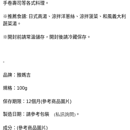
※ 請注意：結帳手續完成當下不需立刻繳費，但若您需要取消訂單，請聯絡
每筆NT$90，滿NT$990(含以上)免運費
手卷壽司等各式料理。
購買商品的店家。未經商家同意取消之訂單仍視為有效，需透過AFTEE先享
後付繳納相關費用。
7-11取貨付款-重量限制含紙箱10kg，請控制商品重量在9~9.5
※推薦食譜: 日式高湯、涼拌洋蔥絲、涼拌菠菜、和風義大利
※ 交易是否成功請以「AFTEE先享後付 」之結帳頁面顯示為準，若有關於
kg
是否繳費成功／繳費後需取消欲退款等相關疑問，請聯繫「AFTEE先享後付
蔬菜湯。
客戶支援中心」
https://netprotections.freshdesk.com/support/home
每筆NT$90，滿NT$990(含以上)免運費
※開封前請常溫儲存，開封後請冷藏保存。
【注意事項】
付款後7-11取貨-重量限制含紙箱10kg，請控制商品重量在9~
１．透過由恩沛科技股份有限公司提供之「AFTEE先享後付」服務完成之交
9.5kg
易，需依本服務之必要範圍內提供個人資料，並將交易相關給付款項請求債
權轉讓予恩沛科技股份有限公司。
每筆NT$90，滿NT$990(含以上)免運費
２．關於個人資料處理事宜，請瀏覽以下網址：
-
https://aftee.tw/terms/#terms3
宅配-新竹物流
３．未成年的使用者請事先徵得法定代理人或監護人之同意方可使用
每筆NT$150，滿NT$2,000(含以上)免運費
「AFTEE先享後付」，若未經同意申辦者引起之損失，本公司不負相關責
品牌：雅媽吉
任。
離島客戶-中華郵政
４．使用「AFTEE先享後付」時，將依據個別帳號之用戶狀況，依本公司即
規格：100g
時審查核予不同之上限額度；若仍有額度不足之情形，本公司將視審查結果
每筆NT$120，滿NT$2,000(含以上)免運費
請求用戶進行身份認證。
５．嚴禁一人註冊多個帳號或使用他人資訊註冊。若發現惡意使用之情形，
保存期限：12個月(參考商品圖片)
恩沛科技股份有限公司將有權停止該用戶之使用額度並採取法律行動。
製造日期：請參考包裝
。
(
私訊詢問
)
成分：(參考商品圖片)