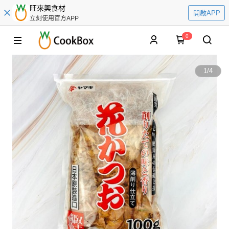
旺來興食材
開啟APP
立刻使用官方APP
0
1
/
4