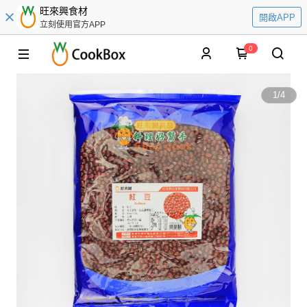
旺來興食材
開啟APP
立刻使用官方APP
0
1
/
4