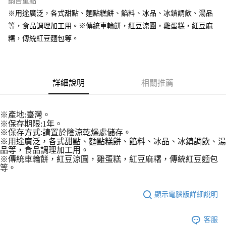
銷售重點
Apple Pay
※用途廣泛，各式甜點、麵點糕餅、餡料、冰品、冰鎮調飲、湯品
等，食品調理加工用。※傳統車輪餅，紅豆涼圓，雞蛋糕，紅豆麻
街口支付
糬，傳統紅豆麵包等。
悠遊付
全盈+PAY
詳細說明
相關推薦
AFTEE先享後付
相關說明
【關於「AFTEE先享後付」】
※產地:臺灣。
ATM付款
AFTEE先享後付是「在收到商品之後才付款」的支付方式。 讓您購物簡單
※保存期限:1年。
便利好安心！
※保存方式:請置於陰涼乾燥處儲存。
１．簡單：不需註冊會員、不需綁卡、不需儲值。
※用途廣泛，各式甜點、麵點糕餅、餡料、冰品、冰鎮調飲、湯
運送方式
２．便利：只要手機號碼，簡訊認證，即可結帳。
品等，食品調理加工用。
３．安心：先確認商品／服務後，再付款。
全家取貨付款-重量限制含紙箱10kg，請控制商品重量在9~9.5
※傳統車輪餅，紅豆涼圓，雞蛋糕，紅豆麻糬，傳統紅豆麵包
等。
kg
【「AFTEE先享後付」結帳流程】
１．於結帳方式選擇「AFTEE先享後付」後，將跳轉至「AFTEE先享後付」
每筆NT$90，滿NT$990(含以上)免運費
結帳頁面，進行簡訊認證並確認金額後，即可完成結帳。
顯示電腦版詳細說明
２．訂單成立數日內，您將收到繳費通知簡訊。
付款後全家取貨-重量限制含紙箱10kg，請控制商品重量在9~
３．收到繳費通知簡訊後14天內，點擊此簡訊中的連結，可透過四大超商／
9.5kg
ATM／網路銀行／等多元方式進行付款，方視為交易完成。
客服