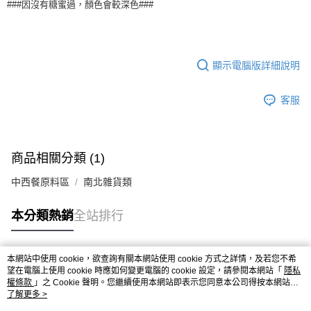
※ 請注意：結帳手續完成當下不需立刻繳費，但若您需要取消訂單，請聯絡
每筆NT$90，滿NT$990(含以上)免運費
###因沒有糖蜜過，顏色會較深色###
購買商品的店家。未經商家同意取消之訂單仍視為有效，需透過AFTEE先享
後付繳納相關費用。
7-11取貨付款-重量限制含紙箱10kg，請控制商品重量在9~9.5
※ 交易是否成功請以「AFTEE先享後付 」之結帳頁面顯示為準，若有關於
kg
是否繳費成功／繳費後需取消欲退款等相關疑問，請聯繫「AFTEE先享後付
客戶支援中心」
https://netprotections.freshdesk.com/support/home
顯示電腦版詳細說明
每筆NT$90，滿NT$990(含以上)免運費
【注意事項】
付款後7-11取貨-重量限制含紙箱10kg，請控制商品重量在9~
客服
１．透過由恩沛科技股份有限公司提供之「AFTEE先享後付」服務完成之交
9.5kg
易，需依本服務之必要範圍內提供個人資料，並將交易相關給付款項請求債
權轉讓予恩沛科技股份有限公司。
每筆NT$90，滿NT$990(含以上)免運費
２．關於個人資料處理事宜，請瀏覽以下網址：
https://aftee.tw/terms/#terms3
宅配-新竹物流
商品相關分類 (1)
３．未成年的使用者請事先徵得法定代理人或監護人之同意方可使用
每筆NT$150，滿NT$2,000(含以上)免運費
「AFTEE先享後付」，若未經同意申辦者引起之損失，本公司不負相關責
中西餐原料區
南北雜貨類
任。
離島客戶-中華郵政
４．使用「AFTEE先享後付」時，將依據個別帳號之用戶狀況，依本公司即
本分類熱銷
全站排行
時審查核予不同之上限額度；若仍有額度不足之情形，本公司將視審查結果
每筆NT$120，滿NT$2,000(含以上)免運費
請求用戶進行身份認證。
５．嚴禁一人註冊多個帳號或使用他人資訊註冊。若發現惡意使用之情形，
恩沛科技股份有限公司將有權停止該用戶之使用額度並採取法律行動。
本網站中使用 cookie，欲查詢有關本網站使用 cookie 方式之詳情，及若您不希
熱門標籤
望在電腦上使用 cookie 時應如何變更電腦的 cookie 設定，請參閱本網站「
隱私
權條款
」之 Cookie 聲明。您繼續使用本網站即表示您同意本公司得按本網站使
用條款之 Cookie 聲明使用 cookie。
了解更多 >