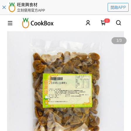
旺來興食材
開啟APP
立刻使用官方APP
0
1
/
3