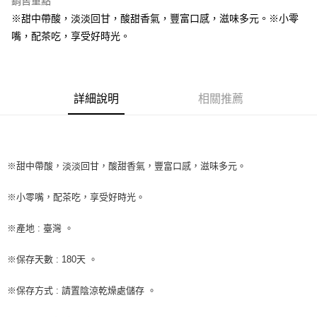
銷售重點
Apple Pay
※甜中帶酸，淡淡回甘，酸甜香氣，豐富口感，滋味多元。※小零
嘴，配茶吃，享受好時光。
街口支付
悠遊付
全盈+PAY
詳細說明
相關推薦
AFTEE先享後付
相關說明
【關於「AFTEE先享後付」】
ATM付款
※甜中帶酸，淡淡回甘，酸甜香氣，豐富口感，滋味多元。
AFTEE先享後付是「在收到商品之後才付款」的支付方式。 讓您購物簡單
便利好安心！
１．簡單：不需註冊會員、不需綁卡、不需儲值。
※小零嘴，配茶吃，享受好時光。
運送方式
２．便利：只要手機號碼，簡訊認證，即可結帳。
３．安心：先確認商品／服務後，再付款。
全家取貨付款-重量限制含紙箱10kg，請控制商品重量在9~9.5
※產地 : 臺灣 。
kg
【「AFTEE先享後付」結帳流程】
１．於結帳方式選擇「AFTEE先享後付」後，將跳轉至「AFTEE先享後付」
每筆NT$90，滿NT$990(含以上)免運費
※保存天數 : 180天 。
結帳頁面，進行簡訊認證並確認金額後，即可完成結帳。
２．訂單成立數日內，您將收到繳費通知簡訊。
付款後全家取貨-重量限制含紙箱10kg，請控制商品重量在9~
※保存方式 : 請置陰涼乾燥處儲存 。
３．收到繳費通知簡訊後14天內，點擊此簡訊中的連結，可透過四大超商／
9.5kg
ATM／網路銀行／等多元方式進行付款，方視為交易完成。