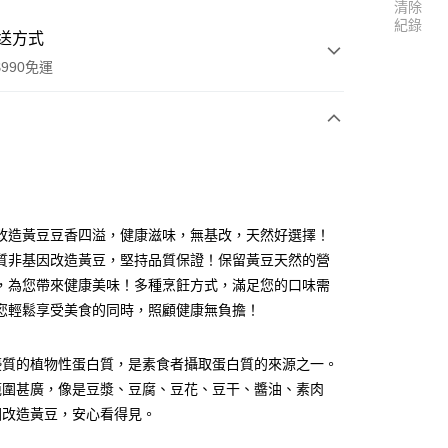
清除
紀錄
送方式
990免運
次付款
付款
改造黃豆豆香四溢，健康滋味，無基改，天然好選擇！
質非基因改造黃豆，堅持品質保證！保留黃豆天然的營
，為您帶來健康美味！多種烹飪方式，滿足您的口味需
您輕鬆享受美食的同時，照顧健康無負擔！
優質的植物性蛋白質，是素食者攝取蛋白質的來源之一。
範圍甚廣，像是豆漿、豆腐、豆花、豆干、醬油、素肉
享後付
因改造黃豆，安心看得見。