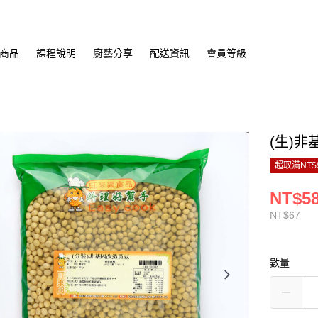
商品
課程說明
廚藝分享
配送資訊
會員等級
(生)非
超取滿NT$
NT$5
NT$67
數量