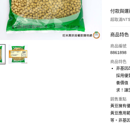
付款與運
超取滿NT$
付款方式
商品特色
信用卡一
商品編號
8861898
超商取貨
商品特色
LINE Pay
非基因
採用優
Apple Pay
養價值
街口支付
求！讓
悠遊付
銷售重點
黃豆擁有
全盈+PAY
黃豆應用
AFTEE先
等。非基
相關說明