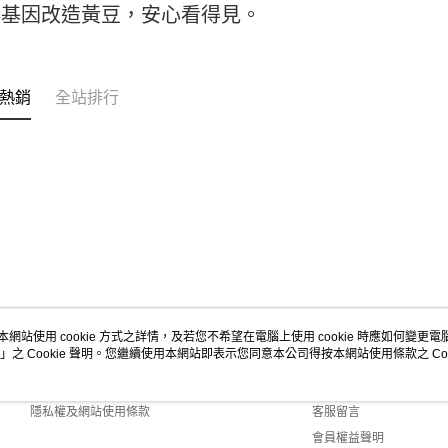
非基因改造黃豆，安心看得見。
https://aft
３．未成
宅配-新竹
「AFTE
每筆NT$1
任。
４．使用「
熱銷
全站排行
離島客戶-
即時審查
結果請求
每筆NT$1
５．嚴禁
形，恩沛
動。
本網站使用 cookie 方式之詳情，及若您不希望在電腦上使用 cookie 時應如何變更電腦的
」之 Cookie 聲明。您繼續使用本網站即表示您同意本公司得按本網站使用條款之 Coo
關於我們
客服資訊
商店簡介
購物說明
隱私權及網站使用條款
客服留言
會員權益聲明