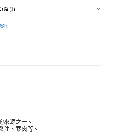
FTEE先享後付」】
先享後付是「在收到商品之後才付款」的支付方式。 讓您購物簡單
類 (1)
心！
：不需註冊會員、不需綁卡、不需儲值。
料區
有機／健康食品／調飲
：只要手機號碼，簡訊認證，即可結帳。
客服
：先確認商品／服務後，再付款。
款-重量限制含紙箱10kg，請控制商品重量在9~9.
EE先享後付」結帳流程】
方式選擇「AFTEE先享後付」後，將跳轉至「AFTEE先享後
頁面，進行簡訊認證並確認金額後，即可完成結帳。
0，滿NT$990(含以上)免運費
成立數日內，您將收到繳費通知簡訊。
費通知簡訊後14天內，點擊此簡訊中的連結，可透過四大超商
取貨-重量限制含紙箱10kg，請控制商品重量在9~
網路銀行／等多元方式進行付款，方視為交易完成。
：結帳手續完成當下不需立刻繳費，但若您需要取消訂單，請聯
的店家。未經商家同意取消之訂單仍視為有效，需透過AFTEE
0，滿NT$990(含以上)免運費
繳納相關費用。
否成功請以「AFTEE先享後付 」之結帳頁面顯示為準，若有關於
貨付款-重量限制含紙箱10kg，請控制商品重量在9~9.
功／繳費後需取消欲退款等相關疑問，請聯繫「AFTEE先享後
援中心」
https://netprotections.freshdesk.com/support/home
0，滿NT$990(含以上)免運費
項】
恩沛科技股份有限公司提供之「AFTEE先享後付」服務完成之
11取貨-重量限制含紙箱10kg，請控制商品重量在9~
依本服務之必要範圍內提供個人資料，並將交易相關給付款項請
的來源之一。
讓予恩沛科技股份有限公司。
醬油、素肉等。
個人資料處理事宜，請瀏覽以下網址：
0，滿NT$990(含以上)免運費