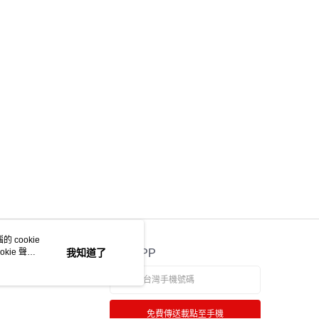
ee.tw/terms/#terms3
年的使用者請事先徵得法定代理人或監護人之同意方可使用
物流
E先享後付」，若未經同意申辦者引起之損失，本公司不負相關責
50，滿NT$2,000(含以上)免運費
AFTEE先享後付」時，將依據個別帳號之用戶狀況，依本公司
中華郵政
核予不同之上限額度；若仍有額度不足之情形，本公司將視審查
用戶進行身份認證。
20，滿NT$2,000(含以上)免運費
一人註冊多個帳號或使用他人資訊註冊。若發現惡意使用之情
科技股份有限公司將有權停止該用戶之使用額度並採取法律行
 cookie
kie 聲明
我知道了
官方APP
免費傳送載點至手機