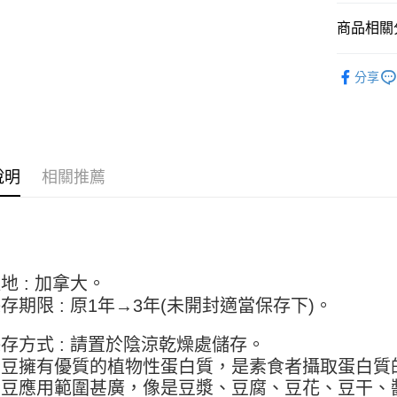
【關於「A
ATM付款
AFTEE
商品相關分
便利好安
１．簡單
中西餐原
２．便利
分享
運送方式
３．安心
全家取貨付
【「AFT
5kg
１．於結帳
付」結帳
每筆NT$9
２．訂單
說明
相關推薦
３．收到繳
付款後全家
／ATM／
9.5kg
※ 請注意
絡購買商品
每筆NT$9
先享後付
※ 交易是
7-11取
是否繳費成
地 : 加拿大。
5kg
付客戶支
存期限 : 原1年→3年
(未開封適當保存下)。
每筆NT$9
【注意事
存方式 : 請置於陰涼乾燥處儲存。
１．透過由
付款後7-
交易，需
黃豆擁有優質的植物性蛋白質，是素食者攝取蛋白質
9.5kg
求債權轉
黃豆應用範圍甚廣，像是豆漿、豆腐、豆花、豆干、
２．關於
每筆NT$9