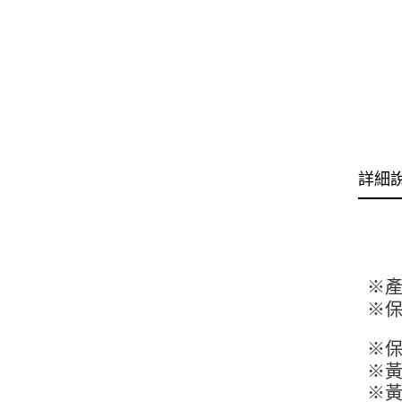
詳細
※產
※保
※保
※
※