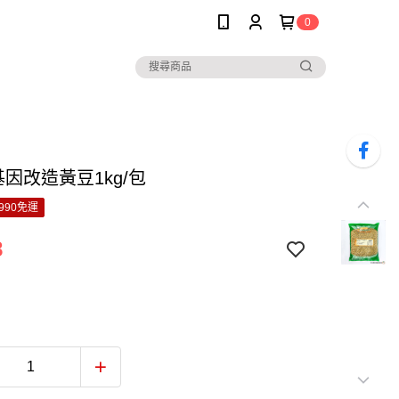
0
基因改造黃豆1kg/包
990免運
8