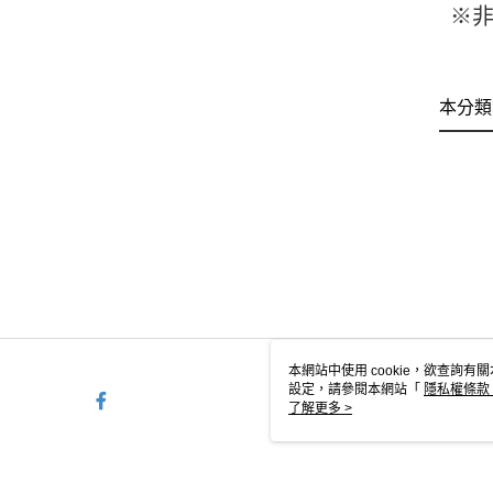
※
本分類
本網站中使用 cookie，欲查詢有關
設定，請參閱本網站「
隱私權條款
使用 cookie。
了解更多 >