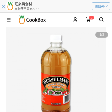
旺來興食材
開啟APP
立刻使用官方APP
0
1
/
3