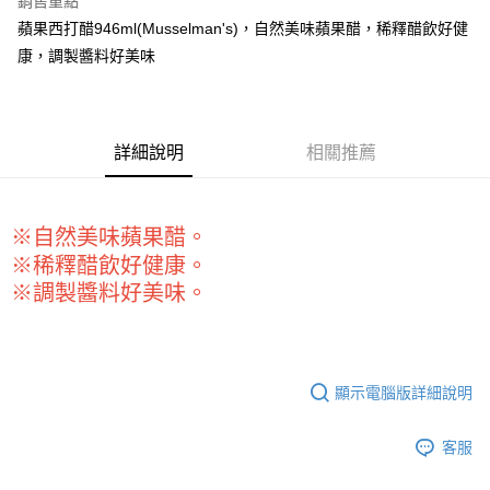
銷售重點
Apple Pay
蘋果西打醋946ml(Musselman's)，自然美味蘋果醋，稀釋醋飲好健
康，調製醬料好美味
街口支付
悠遊付
全盈+PAY
詳細說明
相關推薦
AFTEE先享後付
相關說明
※自然美味蘋果醋。
【關於「AFTEE先享後付」】
ATM付款
AFTEE先享後付是「在收到商品之後才付款」的支付方式。 讓您購物簡單
※稀釋醋飲好健康。
便利好安心！
※調製醬料好美味。
１．簡單：不需註冊會員、不需綁卡、不需儲值。
運送方式
２．便利：只要手機號碼，簡訊認證，即可結帳。
３．安心：先確認商品／服務後，再付款。
全家取貨付款-重量限制含紙箱10kg，請控制商品重量在9~9.5
kg
【「AFTEE先享後付」結帳流程】
顯示電腦版詳細說明
１．於結帳方式選擇「AFTEE先享後付」後，將跳轉至「AFTEE先享後付」
每筆NT$90，滿NT$990(含以上)免運費
結帳頁面，進行簡訊認證並確認金額後，即可完成結帳。
２．訂單成立數日內，您將收到繳費通知簡訊。
付款後全家取貨-重量限制含紙箱10kg，請控制商品重量在9~
客服
３．收到繳費通知簡訊後14天內，點擊此簡訊中的連結，可透過四大超商／
9.5kg
ATM／網路銀行／等多元方式進行付款，方視為交易完成。