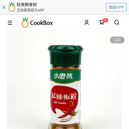
旺來興食材
開啟APP
立刻使用官方APP
0
1
/
3