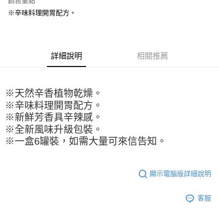
銷售重點
Apple Pay
※辛味料理開胃配方。
街口支付
悠遊付
詳細說明
相關推薦
全盈+PAY
AFTEE先享後付
※天然辛香植物乾燥。
相關說明
※辛味料理開胃配方。
【關於「AFTEE先享後付」】
ATM付款
AFTEE先享後付是「在收到商品之後才付款」的支付方式。 讓您購物簡單
※新鮮芳香具辛辣感。
便利好安心！
※全新風味升級包裝。
１．簡單：不需註冊會員、不需綁卡、不需儲值。
運送方式
※一盒6罐裝，如需大量可來信告知。
２．便利：只要手機號碼，簡訊認證，即可結帳。
３．安心：先確認商品／服務後，再付款。
全家取貨付款-重量限制含紙箱10kg，請控制商品重量在9~9.5
kg
【「AFTEE先享後付」結帳流程】
顯示電腦版詳細說明
１．於結帳方式選擇「AFTEE先享後付」後，將跳轉至「AFTEE先享後付」
每筆NT$90，滿NT$990(含以上)免運費
結帳頁面，進行簡訊認證並確認金額後，即可完成結帳。
２．訂單成立數日內，您將收到繳費通知簡訊。
付款後全家取貨-重量限制含紙箱10kg，請控制商品重量在9~
客服
３．收到繳費通知簡訊後14天內，點擊此簡訊中的連結，可透過四大超商／
9.5kg
ATM／網路銀行／等多元方式進行付款，方視為交易完成。