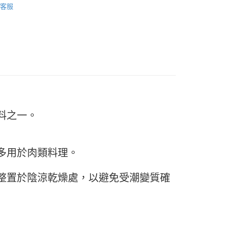
FTEE先享後付」】
客服
先享後付是「在收到商品之後才付款」的支付方式。 讓您購物簡單
心！
：不需註冊會員、不需綁卡、不需儲值。
：只要手機號碼，簡訊認證，即可結帳。
：先確認商品／服務後，再付款。
款-重量限制含紙箱10kg，請控制商品重量在9~9.
EE先享後付」結帳流程】
方式選擇「AFTEE先享後付」後，將跳轉至「AFTEE先享後
頁面，進行簡訊認證並確認金額後，即可完成結帳。
0，滿NT$990(含以上)免運費
成立數日內，您將收到繳費通知簡訊。
費通知簡訊後14天內，點擊此簡訊中的連結，可透過四大超商
取貨-重量限制含紙箱10kg，請控制商品重量在9~
料之一。
網路銀行／等多元方式進行付款，方視為交易完成。
：結帳手續完成當下不需立刻繳費，但若您需要取消訂單，請聯
的店家。未經商家同意取消之訂單仍視為有效，需透過AFTEE
0，滿NT$990(含以上)免運費
繳納相關費用。
多用於肉類料理。
否成功請以「AFTEE先享後付 」之結帳頁面顯示為準，若有關於
貨付款-重量限制含紙箱10kg，請控制商品重量在9~9.
功／繳費後需取消欲退款等相關疑問，請聯繫「AFTEE先享後
援中心」
https://netprotections.freshdesk.com/support/home
整置於陰涼乾燥處，以避免受潮變質確
0，滿NT$990(含以上)免運費
項】
恩沛科技股份有限公司提供之「AFTEE先享後付」服務完成之
11取貨-重量限制含紙箱10kg，請控制商品重量在9~
依本服務之必要範圍內提供個人資料，並將交易相關給付款項請
讓予恩沛科技股份有限公司。
個人資料處理事宜，請瀏覽以下網址：
0，滿NT$990(含以上)免運費