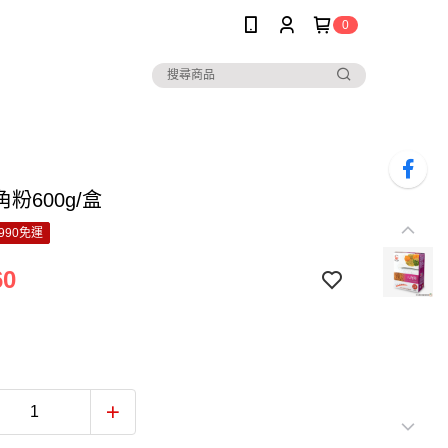
0
粉600g/盒
990免運
60