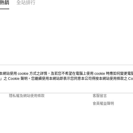
熱銷
全站排行
https://aft
３．未成
宅配-新竹
「AFTE
每筆NT$1
任。
４．使用「
離島客戶-
即時審查
結果請求
每筆NT$1
５．嚴禁
形，恩沛
動。
本網站使用 cookie 方式之詳情，及若您不希望在電腦上使用 cookie 時應如何變更電腦的
」之 Cookie 聲明。您繼續使用本網站即表示您同意本公司得按本網站使用條款之 Coo
關於我們
客服資訊
商店簡介
購物說明
隱私權及網站使用條款
客服留言
會員權益聲明
聯絡我們