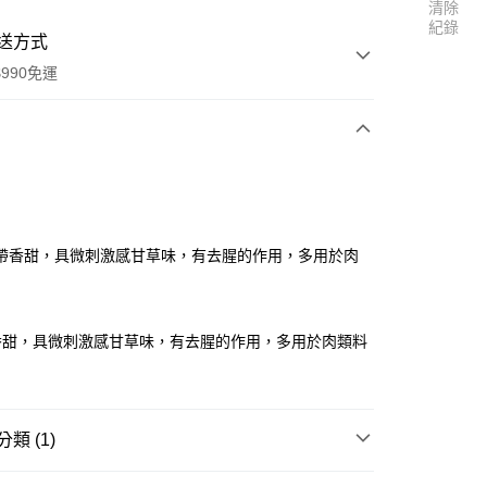
清除
紀錄
送方式
990免運
次付款
付款
帶香甜，具微刺激感甘草味，有去腥的作用，多用於肉
香甜，具微刺激感甘草味，有去腥的作用，多用於肉類料
類 (1)
享後付
料區
天然植物香料