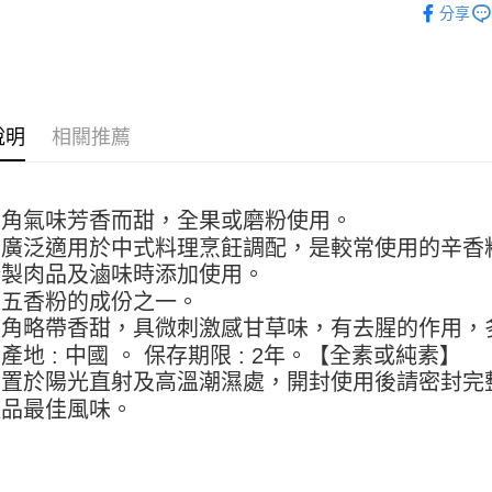
【關於「A
分享
ATM付款
AFTEE
便利好安
１．簡單
２．便利
運送方式
３．安心
說明
相關推薦
全家取貨付
【「AFT
5kg
１．於結帳
付」結帳
每筆NT$9
２．訂單
八角氣味芳香而甜，全果或磨粉使用。
３．收到繳
付款後全家
可廣泛適用於中式料理烹飪調配，是較常使用的辛香
／ATM／
9.5kg
※ 請注意
醃製肉品及滷味時添加使用。
絡購買商品
每筆NT$9
是五香粉的成份之一。
先享後付
八角略帶香甜，具微刺激感甘草味，有去腥的作用，
※ 交易是
7-11取
是否繳費成
產地 : 中國 。 保存期限 : 2年。【全素或純素】
5kg
付客戶支
勿置於陽光直射及高溫潮濕處，開封使用後請密封完
每筆NT$9
產品最佳風味。
【注意事
１．透過由
付款後7-
交易，需
9.5kg
求債權轉
２．關於
每筆NT$9