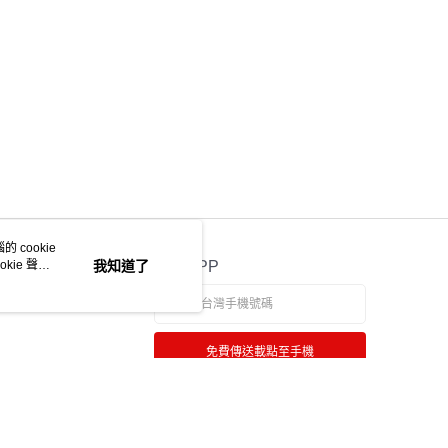
ee.tw/terms/#terms3
年的使用者請事先徵得法定代理人或監護人之同意方可使用
物流
E先享後付」，若未經同意申辦者引起之損失，本公司不負相關責
50，滿NT$2,000(含以上)免運費
AFTEE先享後付」時，將依據個別帳號之用戶狀況，依本公司
中華郵政
核予不同之上限額度；若仍有額度不足之情形，本公司將視審查
用戶進行身份認證。
20，滿NT$2,000(含以上)免運費
一人註冊多個帳號或使用他人資訊註冊。若發現惡意使用之情
科技股份有限公司將有權停止該用戶之使用額度並採取法律行
 cookie
kie 聲明
我知道了
官方APP
免費傳送載點至手機
若接到可疑電話，請洽詢165反詐騙專線