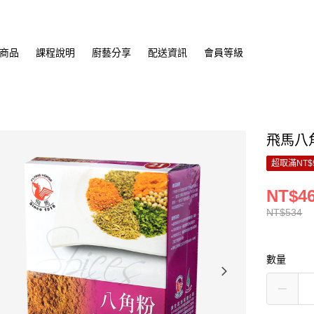
商品
課程說明
廚藝分享
配送資訊
會員等級
飛馬八角
超取滿NT$
NT$4
NT$534
數量