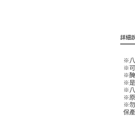
詳細
※
※
※
※
※
※原
※
保