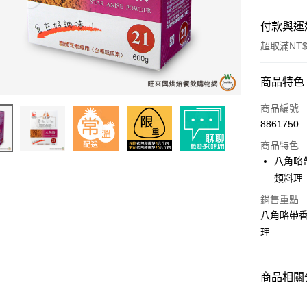
付款與運
超取滿NT$
付款方式
商品特色
信用卡一
商品編號
8861750
超商取貨
商品特色
LINE Pay
八角略
類料理
Apple Pay
銷售重點
街口支付
八角略帶
理
悠遊付
全盈+PAY
商品相關分
AFTEE先
相關說明
中西餐原