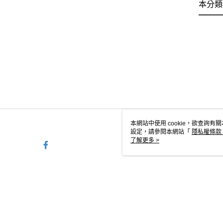
本分類
本網站中使用 cookie，欲查詢有關
設定，請參閱本網站「
隱私權條款
使用 cookie。
了解更多 >