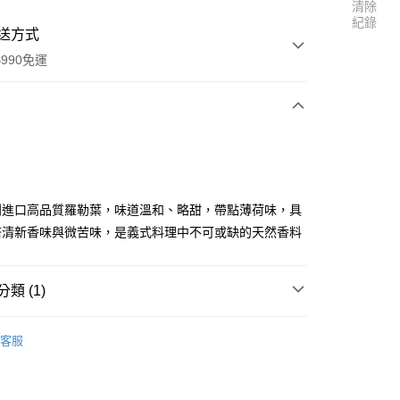
清除
紀錄
送方式
990免運
次付款
付款
別進口高品質羅勒葉，味道溫和、略甜，帶點薄荷味，具
塔清新香味與微苦味，是義式料理中不可或缺的天然香料
類 (1)
料區
天然植物香料
客服
享後付