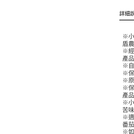
詳細
※小
盾
※經
產
※
※
※原
※保
產
※
苦
※
番
※