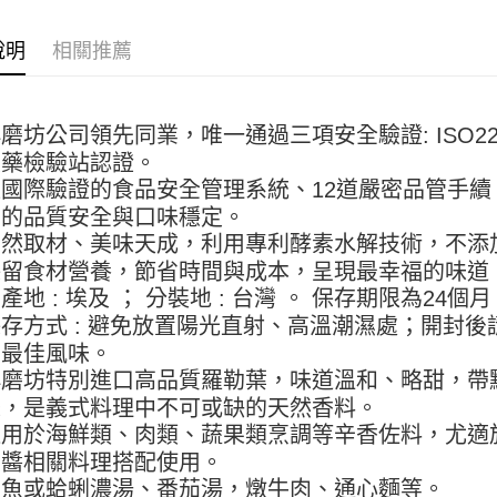
【關於「A
ATM付款
AFTEE
說明
相關推薦
便利好安
１．簡單
２．便利
運送方式
３．安心
磨坊公司領先同業，唯一通過三項安全驗證: ISO22
全家取貨付
【「AFT
農藥檢驗站認證。
5kg
１．於結帳
國際驗證的食品安全管理系統、12道嚴密品管手續
付」結帳
每筆NT$9
２．訂單
品的品質安全與口味穩定。
３．收到繳
付款後全家
自然取材、美味天成，利用專利酵素水解技術，不添
／ATM／
9.5kg
保留食材營養，節省時間與成本，呈現最幸福的味道
※ 請注意
絡購買商品
產地 : 埃及 ； 分裝地 : 台灣 。 保存期限為24個
每筆NT$9
先享後付
存方式 : 避免放置陽光直射、高溫潮濕處；開封
※ 交易是
7-11取
品最佳風味。
是否繳費成
5kg
付客戶支
小磨坊特別進口高品質羅勒葉，味道溫和、略甜，帶
每筆NT$9
味，是義式料理中不可或缺的天然香料。
【注意事
１．透過由
適用於海鮮類、肉類、蔬果類烹調等辛香佐料，尤適
付款後7-
交易，需
茄醬相關料理搭配使用。
9.5kg
求債權轉
如魚或蛤蜊濃湯、番茄湯，燉牛肉、通心麵等。
２．關於
每筆NT$9