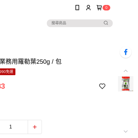
0
業務用羅勒葉250g / 包
990免運
83