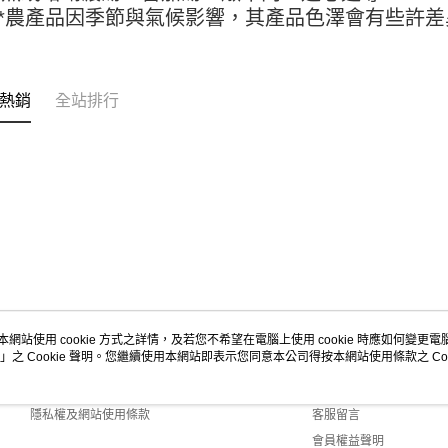
https://aft
**農產品因季節與氣候影響，其產品色澤會有些許差
３．未成
宅配-新竹
「AFTE
每筆NT$1
任。
４．使用「
離島客戶-
熱銷
全站排行
即時審查
結果請求
每筆NT$1
５．嚴禁
形，恩沛
動。
本網站使用 cookie 方式之詳情，及若您不希望在電腦上使用 cookie 時應如何變更電腦的
」之 Cookie 聲明。您繼續使用本網站即表示您同意本公司得按本網站使用條款之 Coo
關於我們
客服資訊
商店簡介
購物說明
隱私權及網站使用條款
客服留言
會員權益聲明