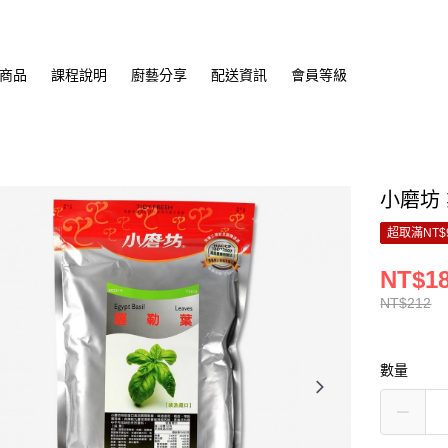
商品
課程說明
廚藝分享
配送資訊
會員等級
小磨坊 
超取滿NT$
NT$1
NT$212
數量