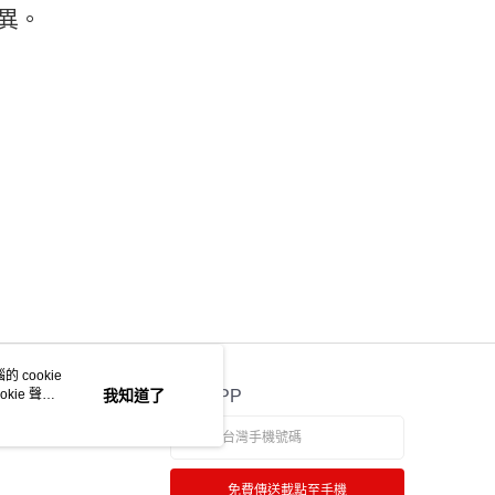
ee.tw/terms/#terms3
異。
年的使用者請事先徵得法定代理人或監護人之同意方可使用
物流
E先享後付」，若未經同意申辦者引起之損失，本公司不負相關責
50，滿NT$2,000(含以上)免運費
AFTEE先享後付」時，將依據個別帳號之用戶狀況，依本公司
中華郵政
核予不同之上限額度；若仍有額度不足之情形，本公司將視審查
用戶進行身份認證。
20，滿NT$2,000(含以上)免運費
一人註冊多個帳號或使用他人資訊註冊。若發現惡意使用之情
科技股份有限公司將有權停止該用戶之使用額度並採取法律行
 cookie
kie 聲明
我知道了
官方APP
免費傳送載點至手機