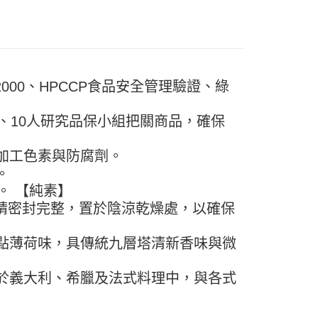
FTEE先享後付」】
先享後付是「在收到商品之後才付款」的支付方式。 讓您購物簡單
心！
：不需註冊會員、不需綁卡、不需儲值。
：只要手機號碼，簡訊認證，即可結帳。
：先確認商品／服務後，再付款。
000、HPCCP食品安全管理驗證、綠
款-重量限制含紙箱10kg，請控制商品重量在9~9.
EE先享後付」結帳流程】
方式選擇「AFTEE先享後付」後，將跳轉至「AFTEE先享後
、10人研究品保小組把關商品，確保
頁面，進行簡訊認證並確認金額後，即可完成結帳。
0，滿NT$990(含以上)免運費
成立數日內，您將收到繳費通知簡訊。
費通知簡訊後14天內，點擊此簡訊中的連結，可透過四大超商
取貨-重量限制含紙箱10kg，請控制商品重量在9~
加工色素與防腐劑。
網路銀行／等多元方式進行付款，方視為交易完成。
。
：結帳手續完成當下不需立刻繳費，但若您需要取消訂單，請聯
的店家。未經商家同意取消之訂單仍視為有效，需透過AFTEE
月。 【純素】
0，滿NT$990(含以上)免運費
繳納相關費用。
後請密封完整，置於陰涼乾燥處，以確保
否成功請以「AFTEE先享後付 」之結帳頁面顯示為準，若有關於
貨付款-重量限制含紙箱10kg，請控制商品重量在9~9.
功／繳費後需取消欲退款等相關疑問，請聯繫「AFTEE先享後
援中心」
https://netprotections.freshdesk.com/support/home
點薄荷味，具傳統九層塔清新香味與微
0，滿NT$990(含以上)免運費
項】
恩沛科技股份有限公司提供之「AFTEE先享後付」服務完成之
於義大利、希臘及法式料理中，與各式
11取貨-重量限制含紙箱10kg，請控制商品重量在9~
依本服務之必要範圍內提供個人資料，並將交易相關給付款項請
讓予恩沛科技股份有限公司。
個人資料處理事宜，請瀏覽以下網址：
0，滿NT$990(含以上)免運費