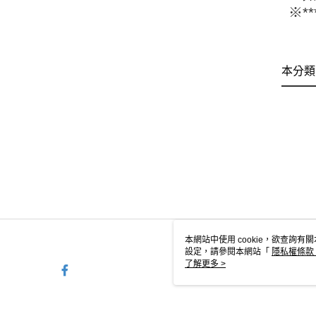
※*
本分類
本網站中使用 cookie，欲查詢有關
設定，請參閱本網站「
隱私權條款
使用 cookie。
了解更多 >