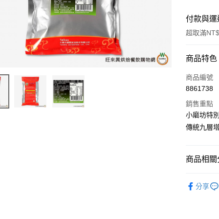
付款與運
超取滿NT$
付款方式
商品特色
信用卡一
商品編號
8861738
超商取貨
銷售重點
LINE Pay
小磨坊特
傳統九層
Apple Pay
街口支付
商品相關分
悠遊付
中西餐原
全盈+PAY
分享
AFTEE先
相關說明