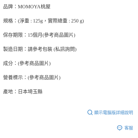
※ 請注意：結帳手續完成當下不需立刻繳費，但若您需要取消訂單，請聯絡
每筆NT$90，滿NT$990(含以上)免運費
購買商品的店家。未經商家同意取消之訂單仍視為有效，需透過AFTEE先享
品牌：MOMOYA桃屋
後付繳納相關費用。
7-11取貨付款-重量限制含紙箱10kg，請控制商品重量在9~9.5
※ 交易是否成功請以「AFTEE先享後付 」之結帳頁面顯示為準，若有關於
規格：(淨重 : 125g，實際總重 : 250 g)
kg
是否繳費成功／繳費後需取消欲退款等相關疑問，請聯繫「AFTEE先享後付
客戶支援中心」
https://netprotections.freshdesk.com/support/home
每筆NT$90，滿NT$990(含以上)免運費
保存期限：15個月(參考商品圖片)
【注意事項】
付款後7-11取貨-重量限制含紙箱10kg，請控制商品重量在9~
１．透過由恩沛科技股份有限公司提供之「AFTEE先享後付」服務完成之交
9.5kg
製造日期：請參考包裝 (私訊詢問)
易，需依本服務之必要範圍內提供個人資料，並將交易相關給付款項請求債
權轉讓予恩沛科技股份有限公司。
每筆NT$90，滿NT$990(含以上)免運費
２．關於個人資料處理事宜，請瀏覽以下網址：
成分：(參考商品圖片)
https://aftee.tw/terms/#terms3
宅配-新竹物流
３．未成年的使用者請事先徵得法定代理人或監護人之同意方可使用
每筆NT$150，滿NT$2,000(含以上)免運費
營養標示：(參考商品圖片)
「AFTEE先享後付」，若未經同意申辦者引起之損失，本公司不負相關責
任。
離島客戶-中華郵政
４．使用「AFTEE先享後付」時，將依據個別帳號之用戶狀況，依本公司即
產地：日本埼玉縣
時審查核予不同之上限額度；若仍有額度不足之情形，本公司將視審查結果
每筆NT$120，滿NT$2,000(含以上)免運費
請求用戶進行身份認證。
５．嚴禁一人註冊多個帳號或使用他人資訊註冊。若發現惡意使用之情形，
恩沛科技股份有限公司將有權停止該用戶之使用額度並採取法律行動。
顯示電腦版詳細說明
客服