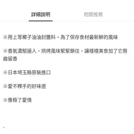
Apple Pay
詳細說明
相關推薦
街口支付
悠遊付
※用上等椰子油油封醬料，為了保存食材最新鮮的風味
全盈+PAY
AFTEE先享後付
※香氣濃郁逼人，烘烤風味緊緊鎖住，讓樣樣美食加了它唇
相關說明
齒留香
【關於「AFTEE先享後付」】
ATM付款
AFTEE先享後付是「在收到商品之後才付款」的支付方式。 讓您購物簡單
※日本埼玉縣原裝進口
便利好安心！
１．簡單：不需註冊會員、不需綁卡、不需儲值。
運送方式
※愛不釋手的好味道
２．便利：只要手機號碼，簡訊認證，即可結帳。
３．安心：先確認商品／服務後，再付款。
全家取貨付款-重量限制含紙箱10kg，請控制商品重量在9~9.5
※像極了愛情
kg
【「AFTEE先享後付」結帳流程】
１．於結帳方式選擇「AFTEE先享後付」後，將跳轉至「AFTEE先享後付」
每筆NT$90，滿NT$990(含以上)免運費
結帳頁面，進行簡訊認證並確認金額後，即可完成結帳。
２．訂單成立數日內，您將收到繳費通知簡訊。
付款後全家取貨-重量限制含紙箱10kg，請控制商品重量在9~
３．收到繳費通知簡訊後14天內，點擊此簡訊中的連結，可透過四大超商／
-
9.5kg
ATM／網路銀行／等多元方式進行付款，方視為交易完成。