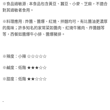
※ 請注意：結帳手續完成當下不需立刻繳費，但若您需要取消訂單，請聯絡
每筆NT$90，滿NT$990(含以上)免運費
※食品過敏源 : 本食品包含黃豆、蠶豆、小麥、芝麻，不適合
購買商品的店家。未經商家同意取消之訂單仍視為有效，需透過AFTEE先享
後付繳納相關費用。
對其過敏者食用。
7-11取貨付款-重量限制含紙箱10kg，請控制商品重量在9~9.5
※ 交易是否成功請以「AFTEE先享後付 」之結帳頁面顯示為準，若有關於
kg
是否繳費成功／繳費後需取消欲退款等相關疑問，請聯繫「AFTEE先享後付
※料理應用 : 炸醬、醬爆、紅燒、拌麵均可，有比醬油更濃厚
客戶支援中心」
https://netprotections.freshdesk.com/support/home
每筆NT$90，滿NT$990(含以上)免運費
的風味；許多知名的家常菜如醬肉、紅燒牛豬肉、炸醬麵等
【注意事項】
付款後7-11取貨-重量限制含紙箱10kg，請控制商品重量在9~
等，西餐如醬爆牛小排、醬爆豬排。
１．透過由恩沛科技股份有限公司提供之「AFTEE先享後付」服務完成之交
9.5kg
易，需依本服務之必要範圍內提供個人資料，並將交易相關給付款項請求債
權轉讓予恩沛科技股份有限公司。
每筆NT$90，滿NT$990(含以上)免運費
２．關於個人資料處理事宜，請瀏覽以下網址：
https://aftee.tw/terms/#terms3
宅配-新竹物流
※辣度：小辣 ☆☆☆☆☆
３．未成年的使用者請事先徵得法定代理人或監護人之同意方可使用
每筆NT$150，滿NT$2,000(含以上)免運費
「AFTEE先享後付」，若未經同意申辦者引起之損失，本公司不負相關責
任。
※鹹度：低階 ★★★☆☆
離島客戶-中華郵政
４．使用「AFTEE先享後付」時，將依據個別帳號之用戶狀況，依本公司即
時審查核予不同之上限額度；若仍有額度不足之情形，本公司將視審查結果
每筆NT$120，滿NT$2,000(含以上)免運費
※甜度：低階 ★★☆☆☆
請求用戶進行身份認證。
５．嚴禁一人註冊多個帳號或使用他人資訊註冊。若發現惡意使用之情形，
恩沛科技股份有限公司將有權停止該用戶之使用額度並採取法律行動。
-