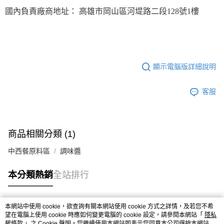
國內負責廠商地址： 高雄市岡山區河堤路二段128號1樓
顯示電腦版詳細說明
客服
商品相關分類 (1)
中西餐原料區
調味醬
本分類熱銷
全站排行
本網站中使用 cookie，欲查詢有關本網站使用 cookie 方式之詳情，及若您不希
熱門標籤
望在電腦上使用 cookie 時應如何變更電腦的 cookie 設定，請參閱本網站「
隱私
權條款
」之 Cookie 聲明。您繼續使用本網站即表示您同意本公司得按本網站使