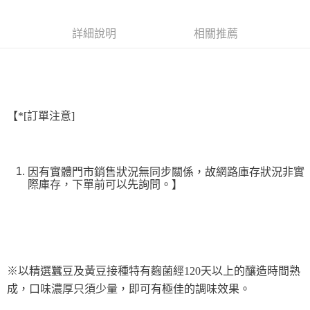
Apple Pay
詳細說明
相關推薦
街口支付
悠遊付
全盈+PAY
【*[訂單注意]
AFTEE先享後付
相關說明
【關於「AFTEE先享後付」】
ATM付款
AFTEE先享後付是「在收到商品之後才付款」的支付方式。 讓您購物簡單
因有實體門市銷售狀況無同步關係，故網路庫存狀況非實
便利好安心！
際庫存，下單前可以先詢問。】
１．簡單：不需註冊會員、不需綁卡、不需儲值。
運送方式
２．便利：只要手機號碼，簡訊認證，即可結帳。
３．安心：先確認商品／服務後，再付款。
全家取貨付款-重量限制含紙箱10kg，請控制商品重量在9~9.5
kg
【「AFTEE先享後付」結帳流程】
１．於結帳方式選擇「AFTEE先享後付」後，將跳轉至「AFTEE先享後付」
每筆NT$90，滿NT$990(含以上)免運費
結帳頁面，進行簡訊認證並確認金額後，即可完成結帳。
※以精選蠶豆及黃豆接種特有麴菌經120天以上的釀造時間熟
２．訂單成立數日內，您將收到繳費通知簡訊。
付款後全家取貨-重量限制含紙箱10kg，請控制商品重量在9~
３．收到繳費通知簡訊後14天內，點擊此簡訊中的連結，可透過四大超商／
成，口味濃厚只須少量，即可有極佳的調味效果。
9.5kg
ATM／網路銀行／等多元方式進行付款，方視為交易完成。