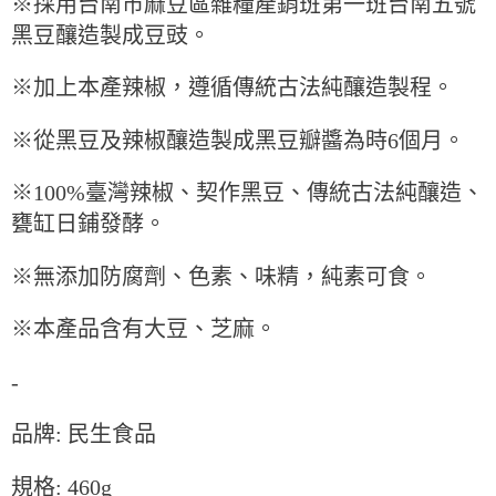
※採用台南市麻豆區雜糧產銷班第一班台南五號
9.5kg
ATM／網路銀行／等多元方式進行付款，方視為交易完成。
黑豆釀造製成豆豉。
※ 請注意：結帳手續完成當下不需立刻繳費，但若您需要取消訂單，請聯絡
每筆NT$90，滿NT$990(含以上)免運費
購買商品的店家。未經商家同意取消之訂單仍視為有效，需透過AFTEE先享
後付繳納相關費用。
7-11取貨付款-重量限制含紙箱10kg，請控制商品重量在9~9.5
※加上本產辣椒，遵循傳統古法純釀造製程。
※ 交易是否成功請以「AFTEE先享後付 」之結帳頁面顯示為準，若有關於
kg
是否繳費成功／繳費後需取消欲退款等相關疑問，請聯繫「AFTEE先享後付
客戶支援中心」
https://netprotections.freshdesk.com/support/home
每筆NT$90，滿NT$990(含以上)免運費
※從黑豆及辣椒釀造製成黑豆瓣醬為時6個月。
【注意事項】
付款後7-11取貨-重量限制含紙箱10kg，請控制商品重量在9~
※100%臺灣辣椒、契作黑豆、傳統古法純釀造、
１．透過由恩沛科技股份有限公司提供之「AFTEE先享後付」服務完成之交
9.5kg
易，需依本服務之必要範圍內提供個人資料，並將交易相關給付款項請求債
甕缸日鋪發酵。
權轉讓予恩沛科技股份有限公司。
每筆NT$90，滿NT$990(含以上)免運費
２．關於個人資料處理事宜，請瀏覽以下網址：
https://aftee.tw/terms/#terms3
※無添加防腐劑、色素、味精，純素可食。
宅配-新竹物流
３．未成年的使用者請事先徵得法定代理人或監護人之同意方可使用
每筆NT$150，滿NT$2,000(含以上)免運費
「AFTEE先享後付」，若未經同意申辦者引起之損失，本公司不負相關責
※本產品含有大豆、芝麻。
任。
離島客戶-中華郵政
４．使用「AFTEE先享後付」時，將依據個別帳號之用戶狀況，依本公司即
時審查核予不同之上限額度；若仍有額度不足之情形，本公司將視審查結果
每筆NT$120，滿NT$2,000(含以上)免運費
-
請求用戶進行身份認證。
５．嚴禁一人註冊多個帳號或使用他人資訊註冊。若發現惡意使用之情形，
恩沛科技股份有限公司將有權停止該用戶之使用額度並採取法律行動。
品牌: 民生食品
規格: 460g