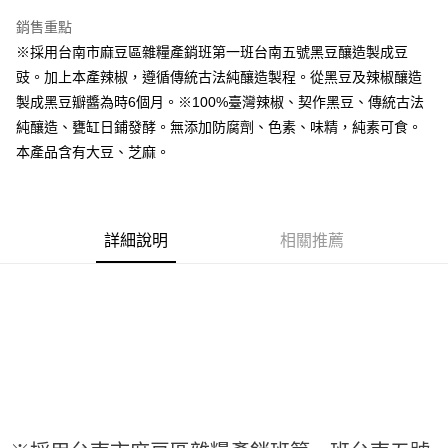
LINE Pay
銷售重點
Apple Pay
※採用台南市麻豆區雜糧產銷班第一班台南五號黑豆釀造製成豆
豉。加上本產辣椒，遵循傳統古法純釀造製程。從黑豆及辣椒釀造
街口支付
製成黑豆瓣醬為時6個月。※100%臺灣辣椒、契作黑豆、傳統古法
悠遊付
純釀造、甕缸日鋪發酵。無添加防腐劑、色素、味精，純素可食。
本產品含有大豆、芝麻。
全盈+PAY
AFTEE先享後付
相關說明
詳細說明
相關推薦
【關於「AFTEE先享後付」】
ATM付款
AFTEE先享後付是「在收到商品之後才付款」的支付方式。 讓您購物簡單
便利好安心！
１．簡單：不需註冊會員、不需綁卡、不需儲值。
運送方式
２．便利：只要手機號碼，簡訊認證，即可結帳。
３．安心：先確認商品／服務後，再付款。
全家取貨付款-重量限制含紙箱10kg，請控制商品重量在9~9.5
kg
【「AFTEE先享後付」結帳流程】
１．於結帳方式選擇「AFTEE先享後付」後，將跳轉至「AFTEE先享後付」
每筆NT$90，滿NT$990(含以上)免運費
結帳頁面，進行簡訊認證並確認金額後，即可完成結帳。
２．訂單成立數日內，您將收到繳費通知簡訊。
付款後全家取貨-重量限制含紙箱10kg，請控制商品重量在9~
３．收到繳費通知簡訊後14天內，點擊此簡訊中的連結，可透過四大超商／