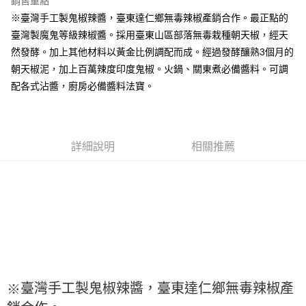
銷售重點
Apple Pay
※臺灣手工製鬼椒辣醬，臺東達仁鄉無毒辣椒產銷合作。最正點的
臺灣製魔鬼等級辣椒醬。採用臺東山區部落無毒栽種朝天椒，經天
街口支付
然發酵。加上其他材料以黃金比例調配而成。經過發酵釀熟3個月的
悠遊付
朝天椒泥，加上百萬辣度印度鬼椒。火鍋、關東煮必備醬料。可調
配各式沾醬，廚房必備醬料法寶。
全盈+PAY
AFTEE先享後付
相關說明
詳細說明
相關推薦
【關於「AFTEE先享後付」】
ATM付款
AFTEE先享後付是「在收到商品之後才付款」的支付方式。 讓您購物簡單
便利好安心！
１．簡單：不需註冊會員、不需綁卡、不需儲值。
運送方式
２．便利：只要手機號碼，簡訊認證，即可結帳。
３．安心：先確認商品／服務後，再付款。
全家取貨付款-重量限制含紙箱10kg，請控制商品重量在9~9.5
kg
【「AFTEE先享後付」結帳流程】
１．於結帳方式選擇「AFTEE先享後付」後，將跳轉至「AFTEE先享後付」
每筆NT$90，滿NT$990(含以上)免運費
結帳頁面，進行簡訊認證並確認金額後，即可完成結帳。
２．訂單成立數日內，您將收到繳費通知簡訊。
付款後全家取貨-重量限制含紙箱10kg，請控制商品重量在9~
３．收到繳費通知簡訊後14天內，點擊此簡訊中的連結，可透過四大超商／
臺灣手工製鬼椒辣醬，臺東達仁鄉無毒辣椒產
※
9.5kg
ATM／網路銀行／等多元方式進行付款，方視為交易完成。