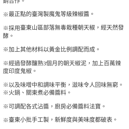
銷合作。
※ 請注意：結帳手續完成當下不需立刻繳費，但若您需要取消訂單，請聯絡
每筆NT$90，滿NT$990(含以上)免運費
購買商品的店家。未經商家同意取消之訂單仍視為有效，需透過AFTEE先享
後付繳納相關費用。
7-11取貨付款-重量限制含紙箱10kg，請控制商品重量在9~9.5
最正點的臺灣製魔鬼等級辣椒醬。
※
※ 交易是否成功請以「AFTEE先享後付 」之結帳頁面顯示為準，若有關於
kg
是否繳費成功／繳費後需取消欲退款等相關疑問，請聯繫「AFTEE先享後付
客戶支援中心」
https://netprotections.freshdesk.com/support/home
臺東山區部落無毒栽種朝天椒，經天然發
※採用
每筆NT$90，滿NT$990(含以上)免運費
酵。
【注意事項】
付款後7-11取貨-重量限制含紙箱10kg，請控制商品重量在9~
１．透過由恩沛科技股份有限公司提供之「AFTEE先享後付」服務完成之交
9.5kg
易，需依本服務之必要範圍內提供個人資料，並將交易相關給付款項請求債
※加上其他材料以黃金比例調配而成。
權轉讓予恩沛科技股份有限公司。
每筆NT$90，滿NT$990(含以上)免運費
２．關於個人資料處理事宜，請瀏覽以下網址：
※經過發酵釀熟3個月的朝天椒泥，加上百萬辣
https://aftee.tw/terms/#terms3
宅配-新竹物流
３．未成年的使用者請事先徵得法定代理人或監護人之同意方可使用
度印度鬼椒。
每筆NT$150，滿NT$2,000(含以上)免運費
「AFTEE先享後付」，若未經同意申辦者引起之損失，本公司不負相關責
任。
離島客戶-中華郵政
４．使用「AFTEE先享後付」時，將依據個別帳號之用戶狀況，依本公司即
※以及味噌中和調味平衡，滋味令人回味無窮。
時審查核予不同之上限額度；若仍有額度不足之情形，本公司將視審查結果
每筆NT$120，滿NT$2,000(含以上)免運費
※火鍋、關東煮必備醬料。
請求用戶進行身份認證。
５．嚴禁一人註冊多個帳號或使用他人資訊註冊。若發現惡意使用之情形，
恩沛科技股份有限公司將有權停止該用戶之使用額度並採取法律行動。
※可調配各式沾醬，廚房必備醬料法寶。
臺東小批手工製，新鮮度與美味度都破表。
※