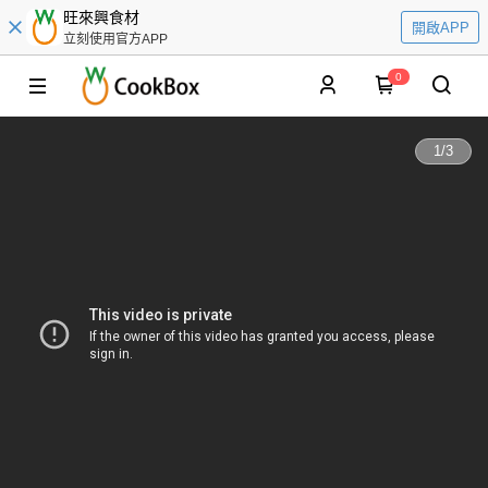
旺來興食材
開啟APP
立刻使用官方APP
0
1
/
3