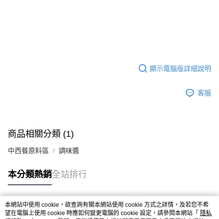
9.5kg
ATM／網路銀行／等多元方式進行付款，方視為交易完成。
※ 請注意：結帳手續完成當下不需立刻繳費，但若您需要取消訂單，請聯絡
每筆NT$90，滿NT$990(含以上)免運費
購買商品的店家。未經商家同意取消之訂單仍視為有效，需透過AFTEE先享
後付繳納相關費用。
7-11取貨付款-重量限制含紙箱10kg，請控制商品重量在9~9.5
※ 交易是否成功請以「AFTEE先享後付 」之結帳頁面顯示為準，若有關於
kg
是否繳費成功／繳費後需取消欲退款等相關疑問，請聯繫「AFTEE先享後付
客戶支援中心」
https://netprotections.freshdesk.com/support/home
每筆NT$90，滿NT$990(含以上)免運費
顯示電腦版詳細說明
【注意事項】
付款後7-11取貨-重量限制含紙箱10kg，請控制商品重量在9~
１．透過由恩沛科技股份有限公司提供之「AFTEE先享後付」服務完成之交
9.5kg
客服
易，需依本服務之必要範圍內提供個人資料，並將交易相關給付款項請求債
權轉讓予恩沛科技股份有限公司。
每筆NT$90，滿NT$990(含以上)免運費
２．關於個人資料處理事宜，請瀏覽以下網址：
https://aftee.tw/terms/#terms3
宅配-新竹物流
３．未成年的使用者請事先徵得法定代理人或監護人之同意方可使用
商品相關分類 (1)
每筆NT$150，滿NT$2,000(含以上)免運費
「AFTEE先享後付」，若未經同意申辦者引起之損失，本公司不負相關責
任。
中西餐原料區
調味醬
離島客戶-中華郵政
４．使用「AFTEE先享後付」時，將依據個別帳號之用戶狀況，依本公司即
時審查核予不同之上限額度；若仍有額度不足之情形，本公司將視審查結果
每筆NT$120，滿NT$2,000(含以上)免運費
請求用戶進行身份認證。
本分類熱銷
全站排行
５．嚴禁一人註冊多個帳號或使用他人資訊註冊。若發現惡意使用之情形，
恩沛科技股份有限公司將有權停止該用戶之使用額度並採取法律行動。
本網站中使用 cookie，欲查詢有關本網站使用 cookie 方式之詳情，及若您不希
熱門標籤
望在電腦上使用 cookie 時應如何變更電腦的 cookie 設定，請參閱本網站「
隱私