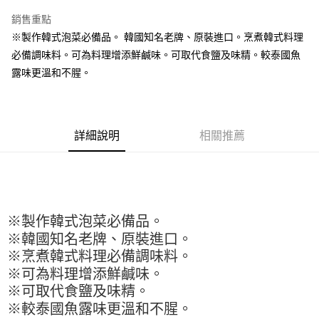
LINE Pay
銷售重點
Apple Pay
※製作韓式泡菜必備品。 韓國知名老牌、原裝進口。烹煮韓式料理
必備調味料。可為料理增添鮮鹹味。可取代食鹽及味精。較泰國魚
街口支付
露味更溫和不腥。
悠遊付
全盈+PAY
詳細說明
相關推薦
AFTEE先享後付
相關說明
【關於「AFTEE先享後付」】
ATM付款
AFTEE先享後付是「在收到商品之後才付款」的支付方式。 讓您購物簡單
便利好安心！
１．簡單：不需註冊會員、不需綁卡、不需儲值。
運送方式
※製作韓式泡菜必備品。
２．便利：只要手機號碼，簡訊認證，即可結帳。
※韓國知名老牌、原裝進口。
３．安心：先確認商品／服務後，再付款。
全家取貨付款-重量限制含紙箱10kg，請控制商品重量在9~9.5
※烹煮韓式料理必備調味料。
kg
【「AFTEE先享後付」結帳流程】
※可為料理增添鮮鹹味。
１．於結帳方式選擇「AFTEE先享後付」後，將跳轉至「AFTEE先享後付」
每筆NT$90，滿NT$990(含以上)免運費
結帳頁面，進行簡訊認證並確認金額後，即可完成結帳。
※可取代食鹽及味精。
２．訂單成立數日內，您將收到繳費通知簡訊。
付款後全家取貨-重量限制含紙箱10kg，請控制商品重量在9~
※較泰國魚露味更溫和不腥。
３．收到繳費通知簡訊後14天內，點擊此簡訊中的連結，可透過四大超商／