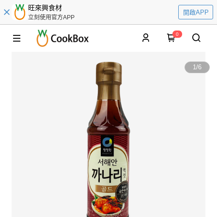
旺來興食材
開啟APP
立刻使用官方APP
0
1
/
6