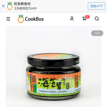
旺來興食材
開啟APP
立刻使用官方APP
0
1
/
3