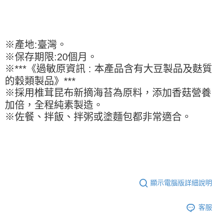
kg
【「AFTEE先享後付」結帳流程】
１．於結帳方式選擇「AFTEE先享後付」後，將跳轉至「AFTEE先享後付」
每筆NT$90，滿NT$990(含以上)免運費
結帳頁面，進行簡訊認證並確認金額後，即可完成結帳。
２．訂單成立數日內，您將收到繳費通知簡訊。
付款後全家取貨-重量限制含紙箱10kg，請控制商品重量在9~
３．收到繳費通知簡訊後14天內，點擊此簡訊中的連結，可透過四大超商／
※產地:臺灣。
9.5kg
ATM／網路銀行／等多元方式進行付款，方視為交易完成。
※保存期限:20個月。
※ 請注意：結帳手續完成當下不需立刻繳費，但若您需要取消訂單，請聯絡
每筆NT$90，滿NT$990(含以上)免運費
購買商品的店家。未經商家同意取消之訂單仍視為有效，需透過AFTEE先享
※***《過敏原資訊 : 本產品含有大豆製品及麩質
後付繳納相關費用。
7-11取貨付款-重量限制含紙箱10kg，請控制商品重量在9~9.5
的穀類製品》***
※ 交易是否成功請以「AFTEE先享後付 」之結帳頁面顯示為準，若有關於
kg
※採用椎茸昆布新摘海苔為原料，添加香菇營養
是否繳費成功／繳費後需取消欲退款等相關疑問，請聯繫「AFTEE先享後付
客戶支援中心」
https://netprotections.freshdesk.com/support/home
每筆NT$90，滿NT$990(含以上)免運費
加倍，全程純素製造。
※佐餐、拌飯、拌粥或塗麵包都非常適合。
【注意事項】
付款後7-11取貨-重量限制含紙箱10kg，請控制商品重量在9~
１．透過由恩沛科技股份有限公司提供之「AFTEE先享後付」服務完成之交
9.5kg
易，需依本服務之必要範圍內提供個人資料，並將交易相關給付款項請求債
權轉讓予恩沛科技股份有限公司。
每筆NT$90，滿NT$990(含以上)免運費
２．關於個人資料處理事宜，請瀏覽以下網址：
https://aftee.tw/terms/#terms3
宅配-新竹物流
３．未成年的使用者請事先徵得法定代理人或監護人之同意方可使用
每筆NT$150，滿NT$2,000(含以上)免運費
「AFTEE先享後付」，若未經同意申辦者引起之損失，本公司不負相關責
顯示電腦版詳細說明
任。
離島客戶-中華郵政
４．使用「AFTEE先享後付」時，將依據個別帳號之用戶狀況，依本公司即
時審查核予不同之上限額度；若仍有額度不足之情形，本公司將視審查結果
客服
每筆NT$120，滿NT$2,000(含以上)免運費
請求用戶進行身份認證。