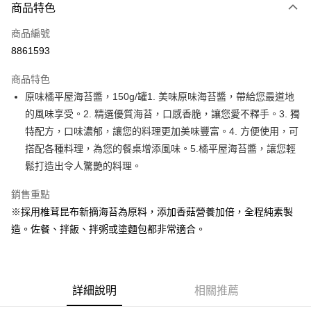
商品特色
信用卡一次付款
商品編號
超商取貨付款
8861593
LINE Pay
商品特色
Apple Pay
原味橘平屋海苔醬，150g/罐1. 美味原味海苔醬，帶給您最道地
的風味享受。2. 精選優質海苔，口感香脆，讓您愛不釋手。3. 獨
街口支付
特配方，口味濃郁，讓您的料理更加美味豐富。4. 方便使用，可
悠遊付
搭配各種料理，為您的餐桌增添風味。5.橘平屋海苔醬，讓您輕
鬆打造出令人驚艷的料理。
全盈+PAY
銷售重點
AFTEE先享後付
※採用椎茸昆布新摘海苔為原料，添加香菇營養加倍，全程純素製
相關說明
造。佐餐、拌飯、拌粥或塗麵包都非常適合。
【關於「AFTEE先享後付」】
ATM付款
AFTEE先享後付是「在收到商品之後才付款」的支付方式。 讓您購物簡單
便利好安心！
１．簡單：不需註冊會員、不需綁卡、不需儲值。
運送方式
２．便利：只要手機號碼，簡訊認證，即可結帳。
詳細說明
相關推薦
３．安心：先確認商品／服務後，再付款。
全家取貨付款-重量限制含紙箱10kg，請控制商品重量在9~9.5