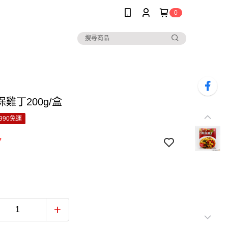
0
雞丁200g/盒
990免運
7