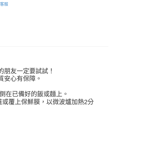
FTEE先享後付」】
客服
先享後付是「在收到商品之後才付款」的支付方式。 讓您購物簡單
心！
：不需註冊會員、不需綁卡、不需儲值。
：只要手機號碼，簡訊認證，即可結帳。
：先確認商品／服務後，再付款。
款-重量限制含紙箱10kg，請控制商品重量在9~9.
EE先享後付」結帳流程】
方式選擇「AFTEE先享後付」後，將跳轉至「AFTEE先享後
頁面，進行簡訊認證並確認金額後，即可完成結帳。
0，滿NT$990(含以上)免運費
成立數日內，您將收到繳費通知簡訊。
費通知簡訊後14天內，點擊此簡訊中的連結，可透過四大超商
取貨-重量限制含紙箱10kg，請控制商品重量在9~
的朋友一定要試試！
網路銀行／等多元方式進行付款，方視為交易完成。
：結帳手續完成當下不需立刻繳費，但若您需要取消訂單，請聯
質安心有保障。
的店家。未經商家同意取消之訂單仍視為有效，需透過AFTEE
0，滿NT$990(含以上)免運費
繳納相關費用。
開倒在已備好的飯或麵上。
否成功請以「AFTEE先享後付 」之結帳頁面顯示為準，若有關於
貨付款-重量限制含紙箱10kg，請控制商品重量在9~9.
功／繳費後需取消欲退款等相關疑問，請聯繫「AFTEE先享後
蓋或覆上保鮮膜，以微波爐加熱2分
援中心」
https://netprotections.freshdesk.com/support/home
0，滿NT$990(含以上)免運費
。
項】
恩沛科技股份有限公司提供之「AFTEE先享後付」服務完成之
11取貨-重量限制含紙箱10kg，請控制商品重量在9~
依本服務之必要範圍內提供個人資料，並將交易相關給付款項請
讓予恩沛科技股份有限公司。
個人資料處理事宜，請瀏覽以下網址：
0，滿NT$990(含以上)免運費