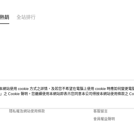
https://aft
３．未成
宅配-新竹
「AFTE
熱銷
全站排行
每筆NT$1
任。
４．使用「
離島客戶-
即時審查
結果請求
每筆NT$1
５．嚴禁
形，恩沛
動。
本網站使用 cookie 方式之詳情，及若您不希望在電腦上使用 cookie 時應如何變更電腦的
」之 Cookie 聲明。您繼續使用本網站即表示您同意本公司得按本網站使用條款之 Coo
關於我們
客服資訊
商店簡介
購物說明
隱私權及網站使用條款
客服留言
會員權益聲明
聯絡我們