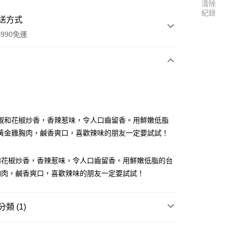
清除
紀錄
送方式
990免運
次付款
付款
椒和花椒炒香，香辣惹味，令人口齒留香。用鮮嫩低脂
黃金雞胸肉，鹹香爽口，喜歡辣味的朋友一定要試試！
和花椒炒香，香辣惹味，令人口齒留香。用鮮嫩低脂的台
胸肉，鹹香爽口，喜歡辣味的朋友一定要試試！
類 (1)
享後付
料區
調味醬