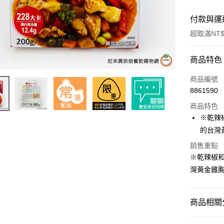
付款與運
超取滿NT$
付款方式
商品特色
信用卡一
商品編號
8861590
超商取貨
商品特色
LINE Pay
※乾辣
的台灣
Apple Pay
銷售重點
街口支付
※乾辣椒
灣黃金雞
悠遊付
全盈+PAY
商品相關分
AFTEE先
相關說明
中西餐原