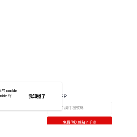
ee.tw/terms/#terms3
年的使用者請事先徵得法定代理人或監護人之同意方可使用
物流
E先享後付」，若未經同意申辦者引起之損失，本公司不負相關責
50，滿NT$2,000(含以上)免運費
AFTEE先享後付」時，將依據個別帳號之用戶狀況，依本公司
中華郵政
核予不同之上限額度；若仍有額度不足之情形，本公司將視審查
用戶進行身份認證。
20，滿NT$2,000(含以上)免運費
一人註冊多個帳號或使用他人資訊註冊。若發現惡意使用之情
科技股份有限公司將有權停止該用戶之使用額度並採取法律行
 cookie
kie 聲明
我知道了
官方APP
免費傳送載點至手機