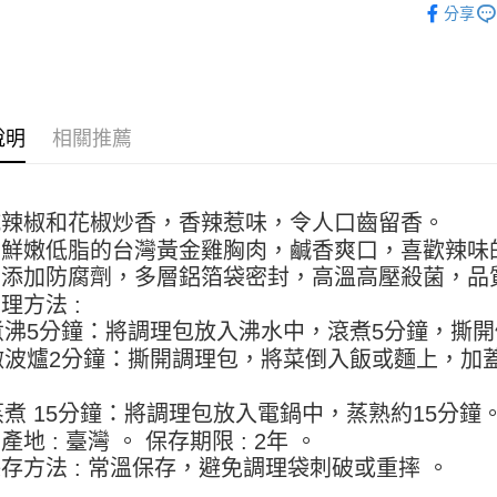
【關於「A
分享
ATM付款
AFTEE
便利好安
１．簡單
２．便利
運送方式
３．安心
說明
相關推薦
全家取貨付
【「AFT
5kg
１．於結帳
付」結帳
每筆NT$9
２．訂單
乾辣椒和花椒炒香，香辣惹味，令人口齒留香。
３．收到繳
付款後全家
用鮮嫩低脂的台灣黃金雞胸肉，鹹香爽口，喜歡辣味
／ATM／
9.5kg
※ 請注意
無添加防腐劑，多層鋁箔袋密封，高溫高壓殺菌，品
絡購買商品
每筆NT$9
理方法 :
先享後付
 煮沸5分鐘：將調理包放入沸水中，滾煮5分鐘，撕
※ 交易是
7-11取
是否繳費成
 微波爐2分鐘：撕開調理包，將菜倒入飯或麵上，加
5kg
付客戶支
。
每筆NT$9
 蒸煮 15分鐘：將調理包放入電鍋中，蒸熟約15分鐘
【注意事
１．透過由
付款後7-
產地 : 臺灣 。 保存期限 : 2年 。
交易，需
9.5kg
存方法 : 常溫保存，避免調理袋刺破或重摔 。
求債權轉
２．關於
每筆NT$9