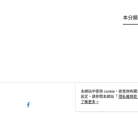
本分類
本網站中使用 cookie，欲查詢有關
設定，請參閱本網站「
隱私權條款
使用 cookie。
了解更多 >