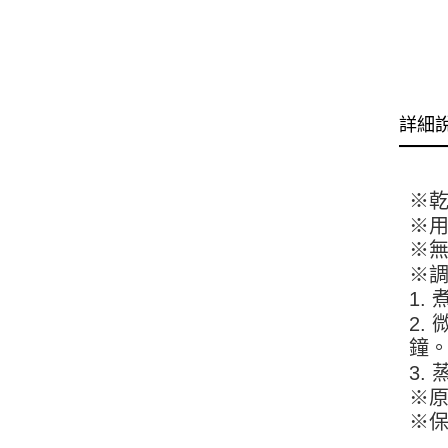
詳細
※
※
※
※調
1.
2.
鐘
3.
※原
※保