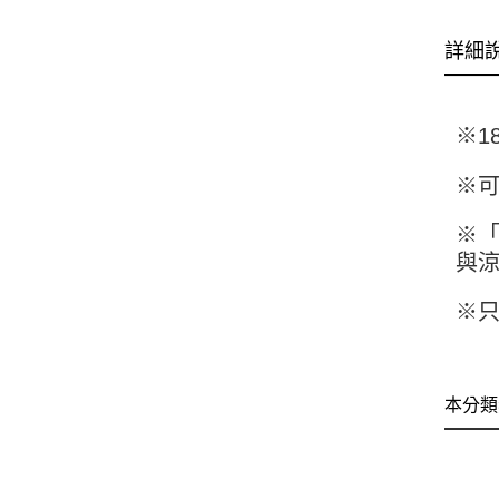
詳細
※1
※
※
與
※只
本分類