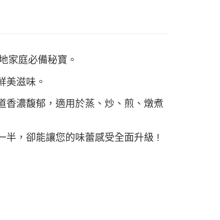
FTEE先享後付」】
先享後付是「在收到商品之後才付款」的支付方式。 讓您購物簡單
心！
：不需註冊會員、不需綁卡、不需儲值。
：只要手機號碼，簡訊認證，即可結帳。
：先確認商品／服務後，再付款。
當地家庭必備秘寶。
款-重量限制含紙箱10kg，請控制商品重量在9~9.
EE先享後付」結帳流程】
方式選擇「AFTEE先享後付」後，將跳轉至「AFTEE先享後
鮮美滋味。
頁面，進行簡訊認證並確認金額後，即可完成結帳。
0，滿NT$990(含以上)免運費
成立數日內，您將收到繳費通知簡訊。
道香濃馥郁，適用於蒸、炒、煎、燉煮
費通知簡訊後14天內，點擊此簡訊中的連結，可透過四大超商
取貨-重量限制含紙箱10kg，請控制商品重量在9~
網路銀行／等多元方式進行付款，方視為交易完成。
：結帳手續完成當下不需立刻繳費，但若您需要取消訂單，請聯
的店家。未經商家同意取消之訂單仍視為有效，需透過AFTEE
0，滿NT$990(含以上)免運費
半，卻能讓您的味蕾感受全面升級 !
繳納相關費用。
否成功請以「AFTEE先享後付 」之結帳頁面顯示為準，若有關於
貨付款-重量限制含紙箱10kg，請控制商品重量在9~9.
功／繳費後需取消欲退款等相關疑問，請聯繫「AFTEE先享後
援中心」
https://netprotections.freshdesk.com/support/home
0，滿NT$990(含以上)免運費
項】
恩沛科技股份有限公司提供之「AFTEE先享後付」服務完成之
11取貨-重量限制含紙箱10kg，請控制商品重量在9~
依本服務之必要範圍內提供個人資料，並將交易相關給付款項請
讓予恩沛科技股份有限公司。
個人資料處理事宜，請瀏覽以下網址：
0，滿NT$990(含以上)免運費