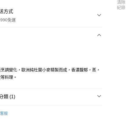
清除
紀錄
送方式
990免運
次付款
付款
種烹調變化，歐洲純杜蘭小麥精製而成，香濃馥郁，蒸，
燉等料理。
類 (1)
料區
調味醬
客服
享後付