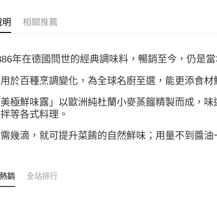
【關於「A
ATM付款
AFTEE
說明
相關推薦
便利好安
１．簡單
２．便利
運送方式
３．安心
886年在德國問世的經典調味料，暢銷至今，仍是
全家取貨付
【「AFT
5kg
１．於結帳
可用於百種烹調變化，為全球名廚至選，能更添食材
付」結帳
每筆NT$9
２．訂單
「美極鮮味露」以歐洲純杜蘭小麥蒸餾精製而成，味
３．收到繳
付款後全家
／ATM／
涼拌等各式料理。
9.5kg
※ 請注意
絡購買商品
每筆NT$9
需幾滴，就可提升菜餚的自然鮮味；用量不到醬油一
先享後付
※ 交易是
7-11取
是否繳費成
5kg
付客戶支
每筆NT$9
熱銷
全站排行
【注意事
１．透過由
付款後7-
交易，需
9.5kg
求債權轉
２．關於
每筆NT$9