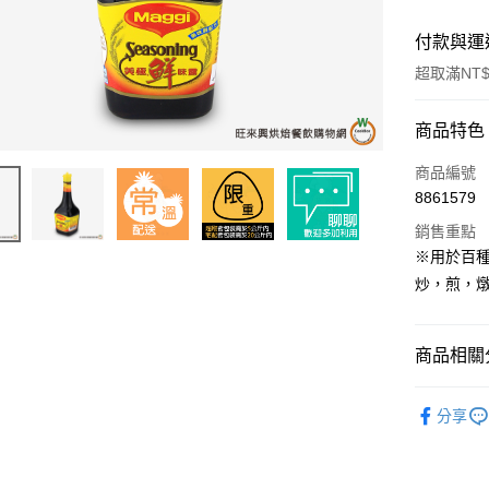
付款與運
超取滿NT$
付款方式
商品特色
信用卡一
商品編號
8861579
超商取貨
銷售重點
LINE Pay
※用於百
炒，煎，
Apple Pay
街口支付
商品相關分
悠遊付
中西餐原
全盈+PAY
分享
AFTEE先
相關說明