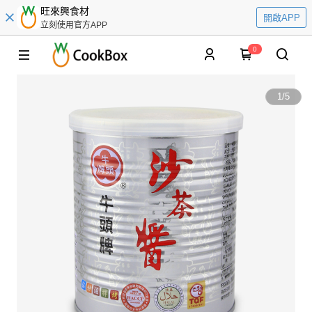
旺來興食材
開啟APP
立刻使用官方APP
0
1
/
5