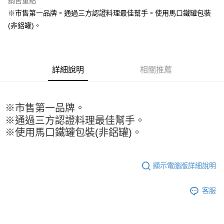
銷售重點
Apple Pay
※市售第一品牌。通過三方認證料理最佳幫手。使用馬口鐵罐包裝
(非鋁罐)。
街口支付
悠遊付
全盈+PAY
詳細說明
相關推薦
AFTEE先享後付
相關說明
※市售第一品牌。
【關於「AFTEE先享後付」】
ATM付款
AFTEE先享後付是「在收到商品之後才付款」的支付方式。 讓您購物簡單
※通過三方認證料理最佳幫手。
便利好安心！
※使用馬口鐵罐包裝(非鋁罐)。
１．簡單：不需註冊會員、不需綁卡、不需儲值。
運送方式
２．便利：只要手機號碼，簡訊認證，即可結帳。
３．安心：先確認商品／服務後，再付款。
全家取貨付款-重量限制含紙箱10kg，請控制商品重量在9~9.5
顯示電腦版詳細說明
kg
【「AFTEE先享後付」結帳流程】
１．於結帳方式選擇「AFTEE先享後付」後，將跳轉至「AFTEE先享後付」
每筆NT$90，滿NT$990(含以上)免運費
結帳頁面，進行簡訊認證並確認金額後，即可完成結帳。
客服
２．訂單成立數日內，您將收到繳費通知簡訊。
付款後全家取貨-重量限制含紙箱10kg，請控制商品重量在9~
３．收到繳費通知簡訊後14天內，點擊此簡訊中的連結，可透過四大超商／
9.5kg
ATM／網路銀行／等多元方式進行付款，方視為交易完成。