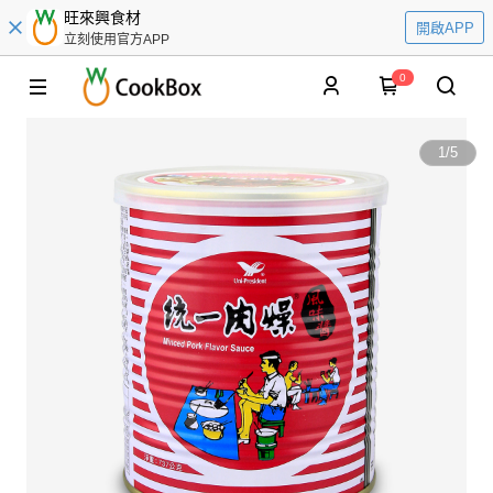
旺來興食材
開啟APP
立刻使用官方APP
0
1
/
5