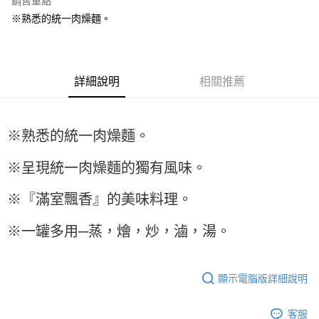
銷售重點
Apple Pay
※熟悉的統一肉燥麵。
街口支付
悠遊付
詳細說明
相關推薦
全盈+PAY
AFTEE先享後付
※熟悉的統一肉燥麵。
相關說明
【關於「AFTEE先享後付」】
ATM付款
※呈現統一肉燥麵的獨有風味。
AFTEE先享後付是「在收到商品之後才付款」的支付方式。 讓您購物簡單
便利好安心！
１．簡單：不需註冊會員、不需綁卡、不需儲值。
※『滿室飄香』的美味料理。
運送方式
２．便利：只要手機號碼，簡訊認證，即可結帳。
３．安心：先確認商品／服務後，再付款。
全家取貨付款-重量限制含紙箱10kg，請控制商品重量在9~9.5
※一罐多用─蒸，燴，炒，滷，湯。
kg
【「AFTEE先享後付」結帳流程】
１．於結帳方式選擇「AFTEE先享後付」後，將跳轉至「AFTEE先享後付」
每筆NT$90，滿NT$990(含以上)免運費
結帳頁面，進行簡訊認證並確認金額後，即可完成結帳。
顯示電腦版詳細說明
２．訂單成立數日內，您將收到繳費通知簡訊。
付款後全家取貨-重量限制含紙箱10kg，請控制商品重量在9~
３．收到繳費通知簡訊後14天內，點擊此簡訊中的連結，可透過四大超商／
9.5kg
ATM／網路銀行／等多元方式進行付款，方視為交易完成。
客服