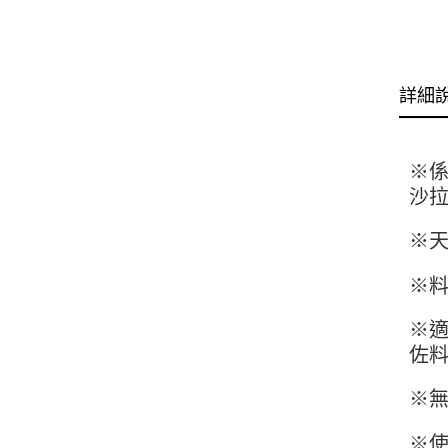
詳細
※
沙
※
※
※
佐
※
※