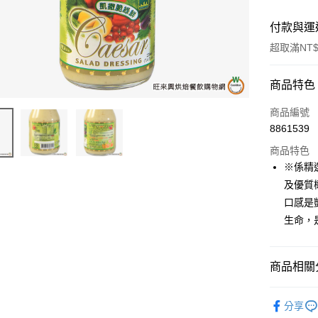
付款與運
超取滿NT$
付款方式
商品特色
信用卡一
商品編號
8861539
超商取貨
商品特色
LINE Pay
※係精
及優質
Apple Pay
口感是
街口支付
生命，
悠遊付
商品相關分
全盈+PAY
AFTEE先
中西餐原
分享
相關說明