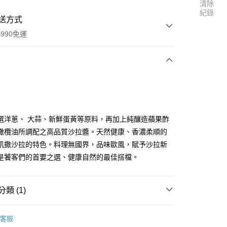
清除
紀錄
送方式
990免運
次付款
付款
選洋蔥、 大蒜、新鮮蛋黃等原料，再加上純釀造蘋果酢
橄欖油所調配之高品質沙拉醬。天然健康、香濃柔順的
凱撒沙拉的特色。料理無國界，品味歐風，賦予沙拉新
是饕客們的首要之選、健康自然的最佳搭檔。
類 (1)
享後付
料區
調味醬
客服