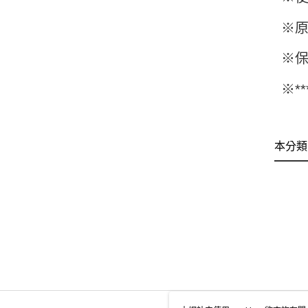
※原
※保
※*
本分類