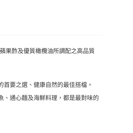
FTEE先享後付」】
先享後付是「在收到商品之後才付款」的支付方式。 讓您購物簡單
心！
：不需註冊會員、不需綁卡、不需儲值。
：只要手機號碼，簡訊認證，即可結帳。
：先確認商品／服務後，再付款。
款-重量限制含紙箱10kg，請控制商品重量在9~9.
EE先享後付」結帳流程】
方式選擇「AFTEE先享後付」後，將跳轉至「AFTEE先享後
造蘋果酢及優質橄欖油所調配之高品質
頁面，進行簡訊認證並確認金額後，即可完成結帳。
0，滿NT$990(含以上)免運費
成立數日內，您將收到繳費通知簡訊。
費通知簡訊後14天內，點擊此簡訊中的連結，可透過四大超商
取貨-重量限制含紙箱10kg，請控制商品重量在9~
網路銀行／等多元方式進行付款，方視為交易完成。
：結帳手續完成當下不需立刻繳費，但若您需要取消訂單，請聯
的店家。未經商家同意取消之訂單仍視為有效，需透過AFTEE
0，滿NT$990(含以上)免運費
繳納相關費用。
的首要之選、健康自然的最佳搭檔。
否成功請以「AFTEE先享後付 」之結帳頁面顯示為準，若有關於
貨付款-重量限制含紙箱10kg，請控制商品重量在9~9.
功／繳費後需取消欲退款等相關疑問，請聯繫「AFTEE先享後
魚、通心麵及海鮮料理，都是最對味的
援中心」
https://netprotections.freshdesk.com/support/home
0，滿NT$990(含以上)免運費
項】
恩沛科技股份有限公司提供之「AFTEE先享後付」服務完成之
11取貨-重量限制含紙箱10kg，請控制商品重量在9~
依本服務之必要範圍內提供個人資料，並將交易相關給付款項請
讓予恩沛科技股份有限公司。
個人資料處理事宜，請瀏覽以下網址：
0，滿NT$990(含以上)免運費