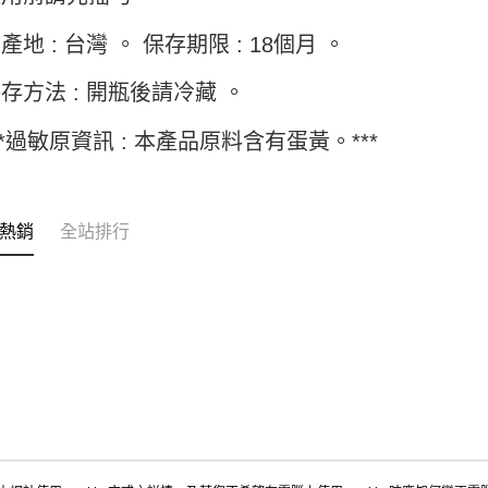
https://aft
３．未成
宅配-新竹
產地 : 台灣 。 保存期限 : 18個月 。
「AFTE
每筆NT$1
任。
存方法 : 開瓶後請冷藏 。
４．使用「
離島客戶-
即時審查
結果請求
每筆NT$1
**過敏原資訊 : 本產品原料含有蛋黃。***
５．嚴禁
形，恩沛
動。
熱銷
全站排行