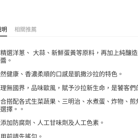
【關於「A
ATM付款
AFTEE
便利好安
１．簡單
２．便利
運送方式
說明
相關推薦
３．安心
全家取貨付
【「AFT
5kg
１．於結帳
係精選洋蔥、 大蒜、新鮮蛋黃等原料，再加上純釀
付」結帳
每筆NT$9
２．訂單
拉醬。
３．收到繳
付款後全家
／ATM／
天然健康、香濃柔順的口感是凱撒沙拉的特色。
9.5kg
※ 請注意
絡購買商品
每筆NT$9
先享後付
料理無國界，品味歐風，賦予沙拉新生命，是饕客們
※ 交易是
7-11取
是否繳費成
適合搭配各式生菜蔬果、三明治、水煮蛋、炸物、煎
5kg
付客戶支
料選擇。。
每筆NT$9
【注意事
１．透過由
付款後7-
無添加防腐劑、人工甘味劑及人工色素。
交易，需
9.5kg
求債權轉
使用前請先搖勻。
２．關於
每筆NT$9