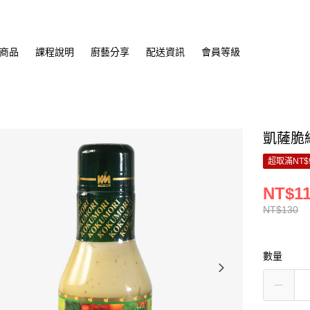
商品
課程說明
廚藝分享
配送資訊
會員等級
凱薩脆綠
超取滿NT$
NT$1
NT$130
數量