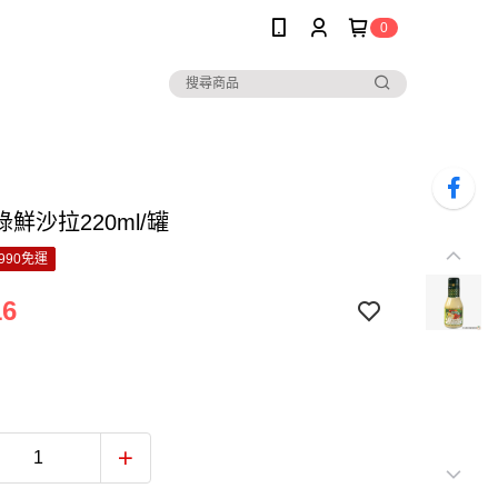
0
鮮沙拉220ml/罐
990免運
16