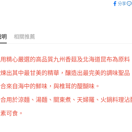
【關於「A
分享
ATM付款
AFTEE
便利好安
１．簡單
２．便利
運送方式
３．安心
說明
相關推薦
全家取貨付
【「AFT
5kg
１．於結帳
付」結帳
每筆NT$9
２．訂單
採用精心嚴選的高品質九州香菇及北海道昆布為原料
３．收到繳
付款後全家
／ATM／
9.5kg
※ 請注意
提煉出其中最甘美的精華，釀造出最完美的調味聖品
絡購買商品
每筆NT$9
先享後付
融合來自海中的鮮味，與椎茸的醍醐味。
※ 交易是
7-11取
是否繳費成
5kg
付客戶支
適合用於涼麵、湯麵、關東煮、天婦羅、火鍋料理沾
每筆NT$9
【注意事
純素可食。
１．透過由
付款後7-
交易，需
9.5kg
求債權轉
２．關於
每筆NT$9