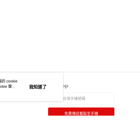
ee.tw/terms/#terms3
年的使用者請事先徵得法定代理人或監護人之同意方可使用
物流
E先享後付」，若未經同意申辦者引起之損失，本公司不負相關責
50，滿NT$2,000(含以上)免運費
AFTEE先享後付」時，將依據個別帳號之用戶狀況，依本公司
中華郵政
核予不同之上限額度；若仍有額度不足之情形，本公司將視審查
用戶進行身份認證。
20，滿NT$2,000(含以上)免運費
一人註冊多個帳號或使用他人資訊註冊。若發現惡意使用之情
科技股份有限公司將有權停止該用戶之使用額度並採取法律行
 cookie
kie 聲明
我知道了
官方APP
免費傳送載點至手機