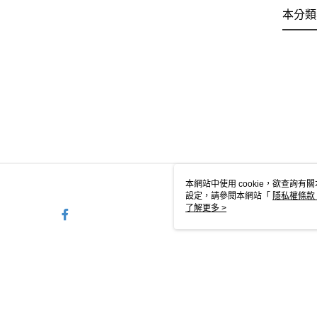
本分類
本網站中使用 cookie，欲查詢有關
設定，請參閱本網站「
隱私權條款
使用 cookie。
了解更多 >