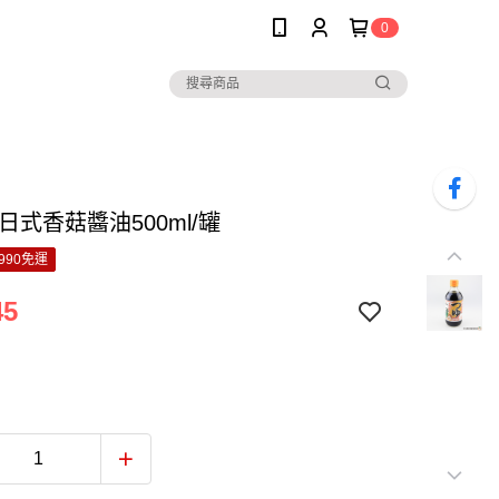
0
日式香菇醬油500ml/罐
990免運
45