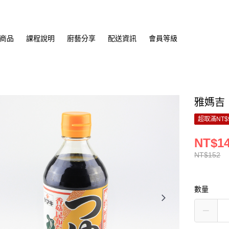
商品
課程說明
廚藝分享
配送資訊
會員等級
雅媽吉 
超取滿NT$
NT$1
NT$152
數量