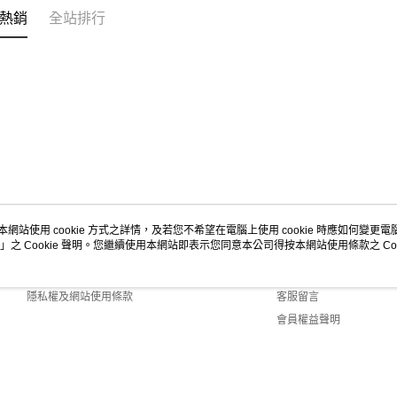
https://aft
熱銷
全站排行
３．未成
宅配-新竹
「AFTE
每筆NT$1
任。
４．使用「
離島客戶-
即時審查
結果請求
每筆NT$1
５．嚴禁
形，恩沛
動。
本網站使用 cookie 方式之詳情，及若您不希望在電腦上使用 cookie 時應如何變更電腦的
」之 Cookie 聲明。您繼續使用本網站即表示您同意本公司得按本網站使用條款之 Coo
關於我們
客服資訊
商店簡介
購物說明
隱私權及網站使用條款
客服留言
會員權益聲明
聯絡我們