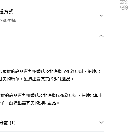
清除
紀錄
送方式
990免運
次付款
付款
心嚴選的高品質九州香菇及北海道昆布為原料，提煉出
甘美的精華，釀造出最完美的調味聖品。
嚴選的高品質九州香菇及北海道昆布為原料，提煉出其中
精華，釀造出最完美的調味聖品。
類 (1)
享後付
料區
調味醬