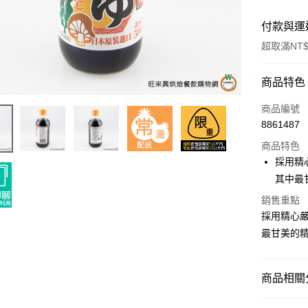
付款與運
超取滿NT$
付款方式
商品特色
信用卡一
商品編號
8861487
超商取貨
商品特色
LINE Pay
採用精
其中最
Apple Pay
銷售重點
街口支付
採用精心
最甘美的
悠遊付
全盈+PAY
商品相關分
AFTEE先
相關說明
中西餐原