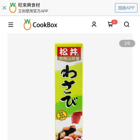
旺來興食材
開啟APP
立刻使用官方APP
0
1
/
6