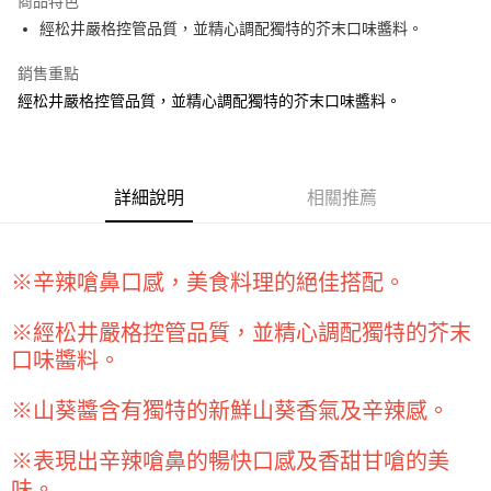
商品特色
Apple Pay
經松井嚴格控管品質，並精心調配獨特的芥末口味醬料。
街口支付
銷售重點
經松井嚴格控管品質，並精心調配獨特的芥末口味醬料。
悠遊付
全盈+PAY
AFTEE先享後付
詳細說明
相關推薦
相關說明
【關於「AFTEE先享後付」】
ATM付款
AFTEE先享後付是「在收到商品之後才付款」的支付方式。 讓您購物簡單
便利好安心！
※辛辣嗆鼻口感，美食料理的絕佳搭配。
１．簡單：不需註冊會員、不需綁卡、不需儲值。
運送方式
２．便利：只要手機號碼，簡訊認證，即可結帳。
※經松井嚴格控管品質，並精心調配獨特的芥末
３．安心：先確認商品／服務後，再付款。
全家取貨付款-重量限制含紙箱10kg，請控制商品重量在9~9.5
口味醬料。
kg
【「AFTEE先享後付」結帳流程】
１．於結帳方式選擇「AFTEE先享後付」後，將跳轉至「AFTEE先享後付」
每筆NT$90，滿NT$990(含以上)免運費
※山葵醬含有獨特的新鮮山葵香氣及辛辣感。
結帳頁面，進行簡訊認證並確認金額後，即可完成結帳。
２．訂單成立數日內，您將收到繳費通知簡訊。
付款後全家取貨-重量限制含紙箱10kg，請控制商品重量在9~
３．收到繳費通知簡訊後14天內，點擊此簡訊中的連結，可透過四大超商／
※表現出辛辣嗆鼻的暢快口感及香甜甘嗆的美
9.5kg
ATM／網路銀行／等多元方式進行付款，方視為交易完成。
味。