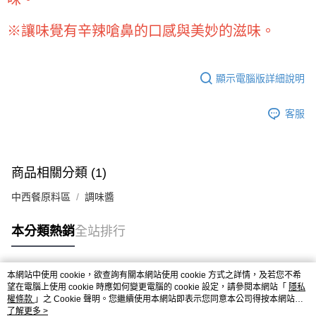
※ 請注意：結帳手續完成當下不需立刻繳費，但若您需要取消訂單，請聯絡
每筆NT$90，滿NT$990(含以上)免運費
購買商品的店家。未經商家同意取消之訂單仍視為有效，需透過AFTEE先享
後付繳納相關費用。
※讓味覺有辛辣嗆鼻的口感與美妙的滋味。
7-11取貨付款-重量限制含紙箱10kg，請控制商品重量在9~9.5
※ 交易是否成功請以「AFTEE先享後付 」之結帳頁面顯示為準，若有關於
kg
是否繳費成功／繳費後需取消欲退款等相關疑問，請聯繫「AFTEE先享後付
客戶支援中心」
https://netprotections.freshdesk.com/support/home
每筆NT$90，滿NT$990(含以上)免運費
顯示電腦版詳細說明
【注意事項】
付款後7-11取貨-重量限制含紙箱10kg，請控制商品重量在9~
１．透過由恩沛科技股份有限公司提供之「AFTEE先享後付」服務完成之交
9.5kg
客服
易，需依本服務之必要範圍內提供個人資料，並將交易相關給付款項請求債
權轉讓予恩沛科技股份有限公司。
每筆NT$90，滿NT$990(含以上)免運費
２．關於個人資料處理事宜，請瀏覽以下網址：
https://aftee.tw/terms/#terms3
宅配-新竹物流
３．未成年的使用者請事先徵得法定代理人或監護人之同意方可使用
商品相關分類 (1)
每筆NT$150，滿NT$2,000(含以上)免運費
「AFTEE先享後付」，若未經同意申辦者引起之損失，本公司不負相關責
任。
中西餐原料區
調味醬
離島客戶-中華郵政
４．使用「AFTEE先享後付」時，將依據個別帳號之用戶狀況，依本公司即
時審查核予不同之上限額度；若仍有額度不足之情形，本公司將視審查結果
每筆NT$120，滿NT$2,000(含以上)免運費
本分類熱銷
全站排行
請求用戶進行身份認證。
５．嚴禁一人註冊多個帳號或使用他人資訊註冊。若發現惡意使用之情形，
恩沛科技股份有限公司將有權停止該用戶之使用額度並採取法律行動。
本網站中使用 cookie，欲查詢有關本網站使用 cookie 方式之詳情，及若您不希
熱門標籤
望在電腦上使用 cookie 時應如何變更電腦的 cookie 設定，請參閱本網站「
隱私
權條款
」之 Cookie 聲明。您繼續使用本網站即表示您同意本公司得按本網站使
用條款之 Cookie 聲明使用 cookie。
了解更多 >