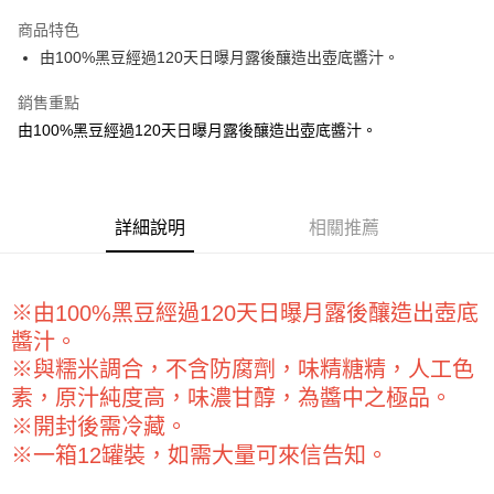
LINE Pay
商品特色
Apple Pay
由100%黑豆經過120天日曝月露後釀造出壺底醬汁。
街口支付
銷售重點
由100%黑豆經過120天日曝月露後釀造出壺底醬汁。
悠遊付
全盈+PAY
AFTEE先享後付
詳細說明
相關推薦
相關說明
【關於「AFTEE先享後付」】
ATM付款
AFTEE先享後付是「在收到商品之後才付款」的支付方式。 讓您購物簡單
便利好安心！
※由100%黑豆經過120天日曝月露後釀造出壺底
１．簡單：不需註冊會員、不需綁卡、不需儲值。
運送方式
醬汁。
２．便利：只要手機號碼，簡訊認證，即可結帳。
※與糯米調合，不含防腐劑，味精糖精，人工色
３．安心：先確認商品／服務後，再付款。
全家取貨付款-重量限制含紙箱10kg，請控制商品重量在9~9.5
素，原汁純度高，味濃甘醇，為醬中之極品。
kg
【「AFTEE先享後付」結帳流程】
※開封後需冷藏。
１．於結帳方式選擇「AFTEE先享後付」後，將跳轉至「AFTEE先享後付」
每筆NT$90，滿NT$990(含以上)免運費
結帳頁面，進行簡訊認證並確認金額後，即可完成結帳。
※一箱12罐裝，如需大量可來信告知。
２．訂單成立數日內，您將收到繳費通知簡訊。
付款後全家取貨-重量限制含紙箱10kg，請控制商品重量在9~
３．收到繳費通知簡訊後14天內，點擊此簡訊中的連結，可透過四大超商／