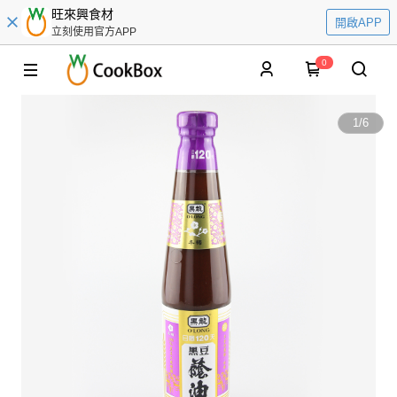
旺來興食材
開啟APP
立刻使用官方APP
0
1
/
6