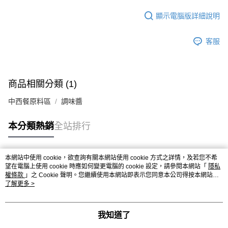
9.5kg
ATM／網路銀行／等多元方式進行付款，方視為交易完成。
※ 請注意：結帳手續完成當下不需立刻繳費，但若您需要取消訂單，請聯絡
顯示電腦版詳細說明
每筆NT$90，滿NT$990(含以上)免運費
購買商品的店家。未經商家同意取消之訂單仍視為有效，需透過AFTEE先享
後付繳納相關費用。
7-11取貨付款-重量限制含紙箱10kg，請控制商品重量在9~9.5
客服
※ 交易是否成功請以「AFTEE先享後付 」之結帳頁面顯示為準，若有關於
kg
是否繳費成功／繳費後需取消欲退款等相關疑問，請聯繫「AFTEE先享後付
客戶支援中心」
https://netprotections.freshdesk.com/support/home
每筆NT$90，滿NT$990(含以上)免運費
【注意事項】
付款後7-11取貨-重量限制含紙箱10kg，請控制商品重量在9~
商品相關分類 (1)
１．透過由恩沛科技股份有限公司提供之「AFTEE先享後付」服務完成之交
9.5kg
易，需依本服務之必要範圍內提供個人資料，並將交易相關給付款項請求債
中西餐原料區
調味醬
權轉讓予恩沛科技股份有限公司。
每筆NT$90，滿NT$990(含以上)免運費
２．關於個人資料處理事宜，請瀏覽以下網址：
https://aftee.tw/terms/#terms3
本分類熱銷
全站排行
宅配-新竹物流
３．未成年的使用者請事先徵得法定代理人或監護人之同意方可使用
每筆NT$150，滿NT$2,000(含以上)免運費
「AFTEE先享後付」，若未經同意申辦者引起之損失，本公司不負相關責
任。
本網站中使用 cookie，欲查詢有關本網站使用 cookie 方式之詳情，及若您不希
離島客戶-中華郵政
４．使用「AFTEE先享後付」時，將依據個別帳號之用戶狀況，依本公司即
熱門標籤
望在電腦上使用 cookie 時應如何變更電腦的 cookie 設定，請參閱本網站「
隱私
時審查核予不同之上限額度；若仍有額度不足之情形，本公司將視審查結果
每筆NT$120，滿NT$2,000(含以上)免運費
權條款
」之 Cookie 聲明。您繼續使用本網站即表示您同意本公司得按本網站使
請求用戶進行身份認證。
用條款之 Cookie 聲明使用 cookie。
了解更多 >
５．嚴禁一人註冊多個帳號或使用他人資訊註冊。若發現惡意使用之情形，
恩沛科技股份有限公司將有權停止該用戶之使用額度並採取法律行動。
我知道了