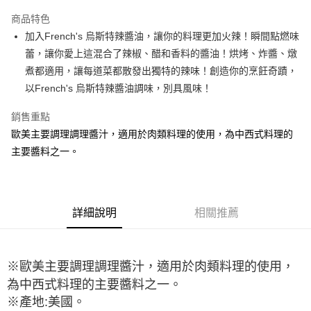
LINE Pay
商品特色
Apple Pay
加入French's 烏斯特辣醬油，讓你的料理更加火辣！瞬間點燃味
蕾，讓你愛上這混合了辣椒、醋和香料的醬油！烘烤、炸醬、燉
街口支付
煮都適用，讓每道菜都散發出獨特的辣味！創造你的烹飪奇蹟，
悠遊付
以French's 烏斯特辣醬油調味，別具風味！
全盈+PAY
銷售重點
歐美主要調理調理醬汁，適用於肉類料理的使用，為中西式料理的
AFTEE先享後付
主要醬料之一。
相關說明
【關於「AFTEE先享後付」】
ATM付款
AFTEE先享後付是「在收到商品之後才付款」的支付方式。 讓您購物簡單
便利好安心！
１．簡單：不需註冊會員、不需綁卡、不需儲值。
運送方式
詳細說明
相關推薦
２．便利：只要手機號碼，簡訊認證，即可結帳。
３．安心：先確認商品／服務後，再付款。
全家取貨付款-重量限制含紙箱10kg，請控制商品重量在9~9.5
kg
【「AFTEE先享後付」結帳流程】
※歐美主要調理調理醬汁，適用於肉類料理的使用，
１．於結帳方式選擇「AFTEE先享後付」後，將跳轉至「AFTEE先享後付」
每筆NT$90，滿NT$990(含以上)免運費
結帳頁面，進行簡訊認證並確認金額後，即可完成結帳。
為中西式料理的主要醬料之一。
２．訂單成立數日內，您將收到繳費通知簡訊。
付款後全家取貨-重量限制含紙箱10kg，請控制商品重量在9~
※產地:美國。
３．收到繳費通知簡訊後14天內，點擊此簡訊中的連結，可透過四大超商／