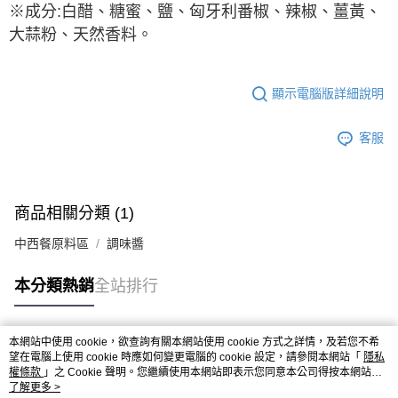
9.5kg
※成分:白醋、糖蜜、鹽、匈牙利番椒、辣椒、薑黃、
ATM／網路銀行／等多元方式進行付款，方視為交易完成。
※ 請注意：結帳手續完成當下不需立刻繳費，但若您需要取消訂單，請聯絡
每筆NT$90，滿NT$990(含以上)免運費
大蒜粉、天然香料。
購買商品的店家。未經商家同意取消之訂單仍視為有效，需透過AFTEE先享
後付繳納相關費用。
7-11取貨付款-重量限制含紙箱10kg，請控制商品重量在9~9.5
※ 交易是否成功請以「AFTEE先享後付 」之結帳頁面顯示為準，若有關於
kg
是否繳費成功／繳費後需取消欲退款等相關疑問，請聯繫「AFTEE先享後付
顯示電腦版詳細說明
客戶支援中心」
https://netprotections.freshdesk.com/support/home
每筆NT$90，滿NT$990(含以上)免運費
【注意事項】
客服
付款後7-11取貨-重量限制含紙箱10kg，請控制商品重量在9~
１．透過由恩沛科技股份有限公司提供之「AFTEE先享後付」服務完成之交
9.5kg
易，需依本服務之必要範圍內提供個人資料，並將交易相關給付款項請求債
權轉讓予恩沛科技股份有限公司。
每筆NT$90，滿NT$990(含以上)免運費
２．關於個人資料處理事宜，請瀏覽以下網址：
商品相關分類 (1)
https://aftee.tw/terms/#terms3
宅配-新竹物流
３．未成年的使用者請事先徵得法定代理人或監護人之同意方可使用
中西餐原料區
調味醬
每筆NT$150，滿NT$2,000(含以上)免運費
「AFTEE先享後付」，若未經同意申辦者引起之損失，本公司不負相關責
任。
離島客戶-中華郵政
４．使用「AFTEE先享後付」時，將依據個別帳號之用戶狀況，依本公司即
本分類熱銷
全站排行
時審查核予不同之上限額度；若仍有額度不足之情形，本公司將視審查結果
每筆NT$120，滿NT$2,000(含以上)免運費
請求用戶進行身份認證。
５．嚴禁一人註冊多個帳號或使用他人資訊註冊。若發現惡意使用之情形，
本網站中使用 cookie，欲查詢有關本網站使用 cookie 方式之詳情，及若您不希
恩沛科技股份有限公司將有權停止該用戶之使用額度並採取法律行動。
熱門標籤
望在電腦上使用 cookie 時應如何變更電腦的 cookie 設定，請參閱本網站「
隱私
權條款
」之 Cookie 聲明。您繼續使用本網站即表示您同意本公司得按本網站使
用條款之 Cookie 聲明使用 cookie。
了解更多 >