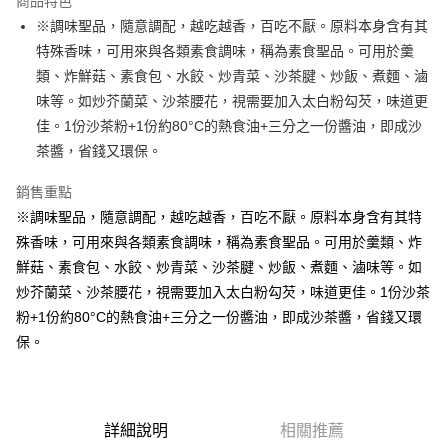
商品特色
Apple Pay
※調味聖品，隨意調配，越吃越香，百吃不厭。原料本身含有其
特殊香味，可用來與各類素食調味，稱為素食聖品。可用於羹
街口支付
類、炸鮮菇、素食包、水餃、炒青菜、沙茶腱、炒飯、煮麵、滷
悠遊付
味等。如炒芥蘭菜、沙茶腰花，視需要加入太白粉勾芡，味道更
佳。1份沙茶粉+1份約80°C的熱食油+三分之一份醬油，即成沙
全盈+PAY
茶醬，省錢又環保。
AFTEE先享後付
銷售重點
相關說明
※調味聖品，隨意調配，越吃越香，百吃不厭。原料本身含有其特
【關於「AFTEE先享後付」】
ATM付款
AFTEE先享後付是「在收到商品之後才付款」的支付方式。 讓您購物簡單
殊香味，可用來與各類素食調味，稱為素食聖品。可用於羹類、炸
便利好安心！
鮮菇、素食包、水餃、炒青菜、沙茶腱、炒飯、煮麵、滷味等。如
１．簡單：不需註冊會員、不需綁卡、不需儲值。
運送方式
２．便利：只要手機號碼，簡訊認證，即可結帳。
炒芥蘭菜、沙茶腰花，視需要加入太白粉勾芡，味道更佳。1份沙茶
３．安心：先確認商品／服務後，再付款。
全家取貨付款-重量限制含紙箱10kg，請控制商品重量在9~9.5
粉+1份約80°C的熱食油+三分之一份醬油，即成沙茶醬，省錢又環
kg
保。
【「AFTEE先享後付」結帳流程】
１．於結帳方式選擇「AFTEE先享後付」後，將跳轉至「AFTEE先享後付」
每筆NT$90，滿NT$990(含以上)免運費
結帳頁面，進行簡訊認證並確認金額後，即可完成結帳。
２．訂單成立數日內，您將收到繳費通知簡訊。
付款後全家取貨-重量限制含紙箱10kg，請控制商品重量在9~
３．收到繳費通知簡訊後14天內，點擊此簡訊中的連結，可透過四大超商／
9.5kg
詳細說明
相關推薦
ATM／網路銀行／等多元方式進行付款，方視為交易完成。