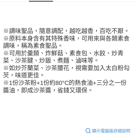
※ 請注意：結帳手續完成當下不需立刻繳費，但若您需要取消訂單，請聯絡
每筆NT$90，滿NT$990(含以上)免運費
購買商品的店家。未經商家同意取消之訂單仍視為有效，需透過AFTEE先享
後付繳納相關費用。
7-11取貨付款-重量限制含紙箱10kg，請控制商品重量在9~9.5
※ 交易是否成功請以「AFTEE先享後付 」之結帳頁面顯示為準，若有關於
kg
是否繳費成功／繳費後需取消欲退款等相關疑問，請聯繫「AFTEE先享後付
客戶支援中心」
https://netprotections.freshdesk.com/support/home
每筆NT$90，滿NT$990(含以上)免運費
※調味聖品，隨意調配，越吃越香，百吃不厭。
※原料本身含有其特殊香味，可用來與各類素食
【注意事項】
付款後7-11取貨-重量限制含紙箱10kg，請控制商品重量在9~
１．透過由恩沛科技股份有限公司提供之「AFTEE先享後付」服務完成之交
調味，稱為素食聖品。
9.5kg
易，需依本服務之必要範圍內提供個人資料，並將交易相關給付款項請求債
※可用於羹類、炸鮮菇、素食包、水餃、炒青
權轉讓予恩沛科技股份有限公司。
每筆NT$90，滿NT$990(含以上)免運費
菜、沙茶腱、炒飯、煮麵、滷味等。
２．關於個人資料處理事宜，請瀏覽以下網址：
https://aftee.tw/terms/#terms3
宅配-新竹物流
※如炒芥蘭菜、沙茶腰花，視需要加入太白粉勾
３．未成年的使用者請事先徵得法定代理人或監護人之同意方可使用
芡，味道更佳。
每筆NT$150，滿NT$2,000(含以上)免運費
「AFTEE先享後付」，若未經同意申辦者引起之損失，本公司不負相關責
※1份沙茶粉+1份約80°C的熱食油+三分之一份
任。
離島客戶-中華郵政
４．使用「AFTEE先享後付」時，將依據個別帳號之用戶狀況，依本公司即
醬油，即成沙茶醬，省錢又環保。
時審查核予不同之上限額度；若仍有額度不足之情形，本公司將視審查結果
每筆NT$120，滿NT$2,000(含以上)免運費
請求用戶進行身份認證。
５．嚴禁一人註冊多個帳號或使用他人資訊註冊。若發現惡意使用之情形，
恩沛科技股份有限公司將有權停止該用戶之使用額度並採取法律行動。
顯示電腦版詳細說明