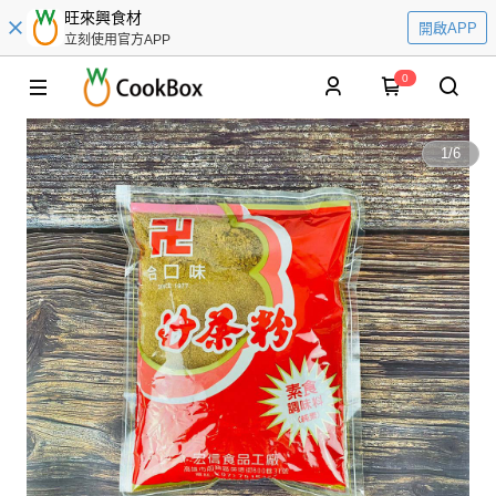
旺來興食材
開啟APP
立刻使用官方APP
0
1
/
6