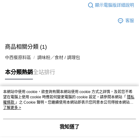
※ 請注意：結帳手續完成當下不需立刻繳費，但若您需要取消訂單，請聯絡
每筆NT$90，滿NT$990(含以上)免運費
顯示電腦版詳細說明
購買商品的店家。未經商家同意取消之訂單仍視為有效，需透過AFTEE先享
後付繳納相關費用。
7-11取貨付款-重量限制含紙箱10kg，請控制商品重量在9~9.5
※ 交易是否成功請以「AFTEE先享後付 」之結帳頁面顯示為準，若有關於
客服
kg
是否繳費成功／繳費後需取消欲退款等相關疑問，請聯繫「AFTEE先享後付
客戶支援中心」
https://netprotections.freshdesk.com/support/home
每筆NT$90，滿NT$990(含以上)免運費
【注意事項】
付款後7-11取貨-重量限制含紙箱10kg，請控制商品重量在9~
１．透過由恩沛科技股份有限公司提供之「AFTEE先享後付」服務完成之交
商品相關分類 (1)
9.5kg
易，需依本服務之必要範圍內提供個人資料，並將交易相關給付款項請求債
權轉讓予恩沛科技股份有限公司。
每筆NT$90，滿NT$990(含以上)免運費
中西餐原料區
調味粉／食材 / 調理包
２．關於個人資料處理事宜，請瀏覽以下網址：
https://aftee.tw/terms/#terms3
宅配-新竹物流
本分類熱銷
全站排行
３．未成年的使用者請事先徵得法定代理人或監護人之同意方可使用
每筆NT$150，滿NT$2,000(含以上)免運費
「AFTEE先享後付」，若未經同意申辦者引起之損失，本公司不負相關責
任。
離島客戶-中華郵政
４．使用「AFTEE先享後付」時，將依據個別帳號之用戶狀況，依本公司即
本網站中使用 cookie，欲查詢有關本網站使用 cookie 方式之詳情，及若您不希
熱門標籤
時審查核予不同之上限額度；若仍有額度不足之情形，本公司將視審查結果
每筆NT$120，滿NT$2,000(含以上)免運費
望在電腦上使用 cookie 時應如何變更電腦的 cookie 設定，請參閱本網站「
隱私
請求用戶進行身份認證。
權條款
」之 Cookie 聲明。您繼續使用本網站即表示您同意本公司得按本網站使
５．嚴禁一人註冊多個帳號或使用他人資訊註冊。若發現惡意使用之情形，
用條款之 Cookie 聲明使用 cookie。
了解更多 >
恩沛科技股份有限公司將有權停止該用戶之使用額度並採取法律行動。
我知道了