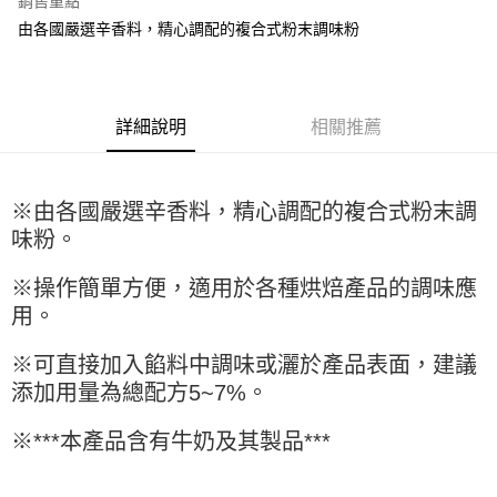
銷售重點
Apple Pay
由各國嚴選辛香料，精心調配的複合式粉末調味粉
街口支付
悠遊付
詳細說明
相關推薦
全盈+PAY
AFTEE先享後付
※由各國嚴選辛香料，精心調配的複合式粉末調
相關說明
味粉。
【關於「AFTEE先享後付」】
ATM付款
AFTEE先享後付是「在收到商品之後才付款」的支付方式。 讓您購物簡單
便利好安心！
※操作簡單方便，適用於各種烘焙產品的調味應
１．簡單：不需註冊會員、不需綁卡、不需儲值。
運送方式
用。
２．便利：只要手機號碼，簡訊認證，即可結帳。
３．安心：先確認商品／服務後，再付款。
全家取貨付款-重量限制含紙箱10kg，請控制商品重量在9~9.5
※可直接加入餡料中調味或灑於產品表面，建議
kg
【「AFTEE先享後付」結帳流程】
添加用量為總配方5~7%。
１．於結帳方式選擇「AFTEE先享後付」後，將跳轉至「AFTEE先享後付」
每筆NT$90，滿NT$990(含以上)免運費
結帳頁面，進行簡訊認證並確認金額後，即可完成結帳。
※***本產品含有牛奶及其製品***
２．訂單成立數日內，您將收到繳費通知簡訊。
付款後全家取貨-重量限制含紙箱10kg，請控制商品重量在9~
３．收到繳費通知簡訊後14天內，點擊此簡訊中的連結，可透過四大超商／
9.5kg
ATM／網路銀行／等多元方式進行付款，方視為交易完成。