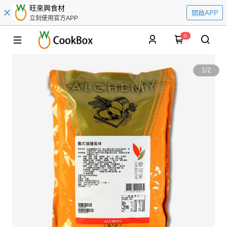
旺來興食材
開啟APP
立刻使用官方APP
0
1
/
2