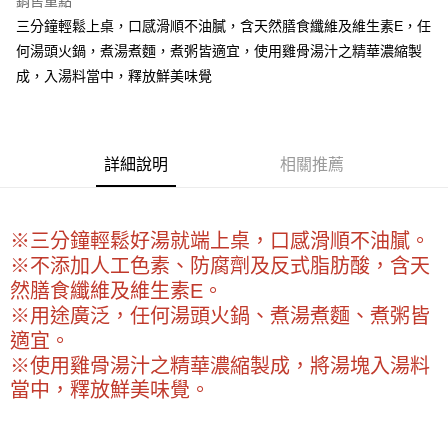
銷售重點
Apple Pay
三分鐘輕鬆上桌，口感滑順不油膩，含天然膳食纖維及維生素E，任
何湯頭火鍋，煮湯煮麵，煮粥皆適宜，使用雞骨湯汁之精華濃縮製
街口支付
成，入湯料當中，釋放鮮美味覺
悠遊付
全盈+PAY
詳細說明
相關推薦
AFTEE先享後付
相關說明
【關於「AFTEE先享後付」】
ATM付款
AFTEE先享後付是「在收到商品之後才付款」的支付方式。 讓您購物簡單
※三分鐘輕鬆好湯就端上桌，口感滑順不油膩。
便利好安心！
※不添加人工色素、防腐劑及反式脂肪酸，含天
１．簡單：不需註冊會員、不需綁卡、不需儲值。
運送方式
然膳食纖維及維生素E。
２．便利：只要手機號碼，簡訊認證，即可結帳。
３．安心：先確認商品／服務後，再付款。
※用途廣泛，任何湯頭火鍋、煮湯煮麵、煮粥皆
全家取貨付款-重量限制含紙箱10kg，請控制商品重量在9~9.5
適宜。
kg
【「AFTEE先享後付」結帳流程】
１．於結帳方式選擇「AFTEE先享後付」後，將跳轉至「AFTEE先享後付」
※使用雞骨湯汁之精華濃縮製成，將湯塊入湯料
每筆NT$90，滿NT$990(含以上)免運費
結帳頁面，進行簡訊認證並確認金額後，即可完成結帳。
當中，釋放鮮美味覺。
２．訂單成立數日內，您將收到繳費通知簡訊。
付款後全家取貨-重量限制含紙箱10kg，請控制商品重量在9~
３．收到繳費通知簡訊後14天內，點擊此簡訊中的連結，可透過四大超商／
9.5kg
ATM／網路銀行／等多元方式進行付款，方視為交易完成。