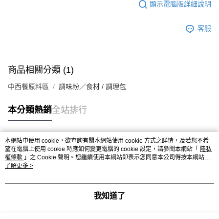
※ 請注意：結帳手續完成當下不需立刻繳費，但若您需要取消訂單，請聯絡
每筆NT$90，滿NT$990(含以上)免運費
顯示電腦版詳細說明
購買商品的店家。未經商家同意取消之訂單仍視為有效，需透過AFTEE先享
後付繳納相關費用。
7-11取貨付款-重量限制含紙箱10kg，請控制商品重量在9~9.5
※ 交易是否成功請以「AFTEE先享後付 」之結帳頁面顯示為準，若有關於
客服
kg
是否繳費成功／繳費後需取消欲退款等相關疑問，請聯繫「AFTEE先享後付
客戶支援中心」
https://netprotections.freshdesk.com/support/home
每筆NT$90，滿NT$990(含以上)免運費
【注意事項】
付款後7-11取貨-重量限制含紙箱10kg，請控制商品重量在9~
商品相關分類 (1)
１．透過由恩沛科技股份有限公司提供之「AFTEE先享後付」服務完成之交
9.5kg
易，需依本服務之必要範圍內提供個人資料，並將交易相關給付款項請求債
中西餐原料區
調味粉／食材 / 調理包
權轉讓予恩沛科技股份有限公司。
每筆NT$90，滿NT$990(含以上)免運費
２．關於個人資料處理事宜，請瀏覽以下網址：
https://aftee.tw/terms/#terms3
宅配-新竹物流
本分類熱銷
全站排行
３．未成年的使用者請事先徵得法定代理人或監護人之同意方可使用
每筆NT$150，滿NT$2,000(含以上)免運費
「AFTEE先享後付」，若未經同意申辦者引起之損失，本公司不負相關責
任。
離島客戶-中華郵政
本網站中使用 cookie，欲查詢有關本網站使用 cookie 方式之詳情，及若您不希
４．使用「AFTEE先享後付」時，將依據個別帳號之用戶狀況，依本公司即
熱門標籤
望在電腦上使用 cookie 時應如何變更電腦的 cookie 設定，請參閱本網站「
隱私
時審查核予不同之上限額度；若仍有額度不足之情形，本公司將視審查結果
每筆NT$120，滿NT$2,000(含以上)免運費
權條款
」之 Cookie 聲明。您繼續使用本網站即表示您同意本公司得按本網站使
請求用戶進行身份認證。
用條款之 Cookie 聲明使用 cookie。
了解更多 >
５．嚴禁一人註冊多個帳號或使用他人資訊註冊。若發現惡意使用之情形，
恩沛科技股份有限公司將有權停止該用戶之使用額度並採取法律行動。
我知道了