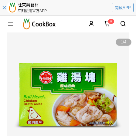
旺來興食材
開啟APP
立刻使用官方APP
0
1
/
4