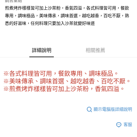
銷售重點
Apple Pay
煎煮烤炸樣樣皆可加上沙茶粉，香氣四溢，各式料理皆可用，餐飲
專用，調味極品，美味傳承，調味首選，越吃越香，百吃不厭，熟
街口支付
悉的好滋味，任何料理只要加入沙茶就變好味道
悠遊付
全盈+PAY
詳細說明
相關推薦
AFTEE先享後付
相關說明
【關於「AFTEE先享後付」】
ATM付款
AFTEE先享後付是「在收到商品之後才付款」的支付方式。 讓您購物簡單
※各式料理皆可用，餐飲專用、調味極品。
便利好安心！
※美味傳承、調味首選、越吃越香、百吃不厭。
１．簡單：不需註冊會員、不需綁卡、不需儲值。
運送方式
※煎煮烤炸樣樣皆可加上沙茶粉，香氣四溢。
２．便利：只要手機號碼，簡訊認證，即可結帳。
３．安心：先確認商品／服務後，再付款。
全家取貨付款-重量限制含紙箱10kg，請控制商品重量在9~9.5
kg
【「AFTEE先享後付」結帳流程】
顯示電腦版詳細說明
１．於結帳方式選擇「AFTEE先享後付」後，將跳轉至「AFTEE先享後付」
每筆NT$90，滿NT$990(含以上)免運費
結帳頁面，進行簡訊認證並確認金額後，即可完成結帳。
２．訂單成立數日內，您將收到繳費通知簡訊。
付款後全家取貨-重量限制含紙箱10kg，請控制商品重量在9~
客服
３．收到繳費通知簡訊後14天內，點擊此簡訊中的連結，可透過四大超商／
9.5kg
ATM／網路銀行／等多元方式進行付款，方視為交易完成。