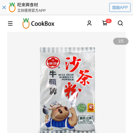
旺來興食材
開啟APP
立刻使用官方APP
0
1
/
5