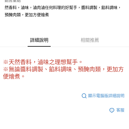
銷售重點
Apple Pay
然香料，滷味，滷肉滷任何料理的好幫手，醬料調製，餡料調味，
預醃肉類，更加方便燴煮
街口支付
悠遊付
全盈+PAY
詳細說明
相關推薦
AFTEE先享後付
相關說明
※天然香料，滷味之理想幫手。
【關於「AFTEE先享後付」】
ATM付款
AFTEE先享後付是「在收到商品之後才付款」的支付方式。 讓您購物簡單
※無論醬料調製、餡料調味、預醃肉類，更加方
便利好安心！
便燴煮。
１．簡單：不需註冊會員、不需綁卡、不需儲值。
運送方式
２．便利：只要手機號碼，簡訊認證，即可結帳。
３．安心：先確認商品／服務後，再付款。
全家取貨付款-重量限制含紙箱10kg，請控制商品重量在9~9.5
顯示電腦版詳細說明
kg
【「AFTEE先享後付」結帳流程】
１．於結帳方式選擇「AFTEE先享後付」後，將跳轉至「AFTEE先享後付」
每筆NT$90，滿NT$990(含以上)免運費
結帳頁面，進行簡訊認證並確認金額後，即可完成結帳。
客服
２．訂單成立數日內，您將收到繳費通知簡訊。
付款後全家取貨-重量限制含紙箱10kg，請控制商品重量在9~
３．收到繳費通知簡訊後14天內，點擊此簡訊中的連結，可透過四大超商／
9.5kg
ATM／網路銀行／等多元方式進行付款，方視為交易完成。