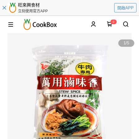
旺來興食材
開啟APP
立刻使用官方APP
0
1
/
5