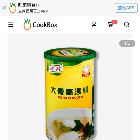
旺來興食材
開啟APP
立刻使用官方APP
0
1
/
1