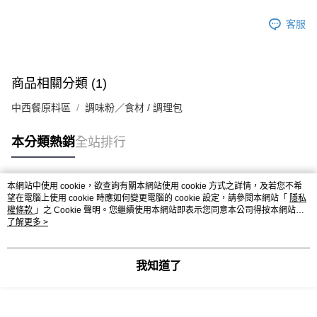
※ 請注意：結帳手續完成當下不需立刻繳費，但若您需要取消訂單，請聯絡
每筆NT$90，滿NT$990(含以上)免運費
購買商品的店家。未經商家同意取消之訂單仍視為有效，需透過AFTEE先享
客服
後付繳納相關費用。
7-11取貨付款-重量限制含紙箱10kg，請控制商品重量在9~9.5
※ 交易是否成功請以「AFTEE先享後付 」之結帳頁面顯示為準，若有關於
kg
是否繳費成功／繳費後需取消欲退款等相關疑問，請聯繫「AFTEE先享後付
客戶支援中心」
https://netprotections.freshdesk.com/support/home
每筆NT$90，滿NT$990(含以上)免運費
商品相關分類 (1)
【注意事項】
付款後7-11取貨-重量限制含紙箱10kg，請控制商品重量在9~
１．透過由恩沛科技股份有限公司提供之「AFTEE先享後付」服務完成之交
中西餐原料區
調味粉／食材 / 調理包
9.5kg
易，需依本服務之必要範圍內提供個人資料，並將交易相關給付款項請求債
權轉讓予恩沛科技股份有限公司。
每筆NT$90，滿NT$990(含以上)免運費
本分類熱銷
全站排行
２．關於個人資料處理事宜，請瀏覽以下網址：
https://aftee.tw/terms/#terms3
宅配-新竹物流
３．未成年的使用者請事先徵得法定代理人或監護人之同意方可使用
每筆NT$150，滿NT$2,000(含以上)免運費
「AFTEE先享後付」，若未經同意申辦者引起之損失，本公司不負相關責
本網站中使用 cookie，欲查詢有關本網站使用 cookie 方式之詳情，及若您不希
任。
熱門標籤
望在電腦上使用 cookie 時應如何變更電腦的 cookie 設定，請參閱本網站「
隱私
離島客戶-中華郵政
４．使用「AFTEE先享後付」時，將依據個別帳號之用戶狀況，依本公司即
權條款
」之 Cookie 聲明。您繼續使用本網站即表示您同意本公司得按本網站使
時審查核予不同之上限額度；若仍有額度不足之情形，本公司將視審查結果
每筆NT$120，滿NT$2,000(含以上)免運費
用條款之 Cookie 聲明使用 cookie。
了解更多 >
請求用戶進行身份認證。
５．嚴禁一人註冊多個帳號或使用他人資訊註冊。若發現惡意使用之情形，
恩沛科技股份有限公司將有權停止該用戶之使用額度並採取法律行動。
我知道了