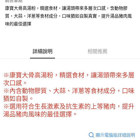
銷售重點
Apple Pay
康寶大骨高湯粉，精選食材，讓湯頭帶來多層次口感，含動物膠
質，大蒜，洋蔥等食材成分，口味猶如自製真實，提升湯品豬肉風
街口支付
味的最佳選擇
悠遊付
全盈+PAY
詳細說明
相關推薦
AFTEE先享後付
相關說明
【關於「AFTEE先享後付」】
ATM付款
AFTEE先享後付是「在收到商品之後才付款」的支付方式。 讓您購物簡單
※康寶大骨高湯粉，精選食材，讓湯頭帶來多層
便利好安心！
次口感。
１．簡單：不需註冊會員、不需綁卡、不需儲值。
運送方式
※內含動物膠質、大蒜、洋蔥等食材成分，口味
２．便利：只要手機號碼，簡訊認證，即可結帳。
３．安心：先確認商品／服務後，再付款。
猶如自製。
全家取貨付款-重量限制含紙箱10kg，請控制商品重量在9~9.5
※選用符合生長激素及抗生素的上等豬肉，提升
kg
【「AFTEE先享後付」結帳流程】
１．於結帳方式選擇「AFTEE先享後付」後，將跳轉至「AFTEE先享後付」
湯品豬肉風味的最佳選擇。
每筆NT$90，滿NT$990(含以上)免運費
結帳頁面，進行簡訊認證並確認金額後，即可完成結帳。
２．訂單成立數日內，您將收到繳費通知簡訊。
付款後全家取貨-重量限制含紙箱10kg，請控制商品重量在9~
３．收到繳費通知簡訊後14天內，點擊此簡訊中的連結，可透過四大超商／
9.5kg
顯示電腦版詳細說明
ATM／網路銀行／等多元方式進行付款，方視為交易完成。