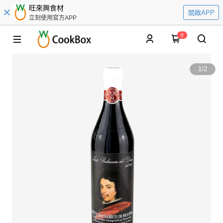
旺來興食材
開啟APP
立刻使用官方APP
0
1
/
2