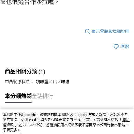
※ 請注意：結帳手續完成當下不需立刻繳費，但若您需要取消訂單，請聯絡
※也很適合作沙拉喔。
每筆NT$90，滿NT$990(含以上)免運費
購買商品的店家。未經商家同意取消之訂單仍視為有效，需透過AFTEE先享
後付繳納相關費用。
7-11取貨付款-重量限制含紙箱10kg，請控制商品重量在9~9.5
※ 交易是否成功請以「AFTEE先享後付 」之結帳頁面顯示為準，若有關於
kg
是否繳費成功／繳費後需取消欲退款等相關疑問，請聯繫「AFTEE先享後付
客戶支援中心」
https://netprotections.freshdesk.com/support/home
每筆NT$90，滿NT$990(含以上)免運費
顯示電腦版詳細說明
【注意事項】
付款後7-11取貨-重量限制含紙箱10kg，請控制商品重量在9~
１．透過由恩沛科技股份有限公司提供之「AFTEE先享後付」服務完成之交
客服
9.5kg
易，需依本服務之必要範圍內提供個人資料，並將交易相關給付款項請求債
權轉讓予恩沛科技股份有限公司。
每筆NT$90，滿NT$990(含以上)免運費
２．關於個人資料處理事宜，請瀏覽以下網址：
https://aftee.tw/terms/#terms3
宅配-新竹物流
３．未成年的使用者請事先徵得法定代理人或監護人之同意方可使用
商品相關分類 (1)
每筆NT$150，滿NT$2,000(含以上)免運費
「AFTEE先享後付」，若未經同意申辦者引起之損失，本公司不負相關責
任。
中西餐原料區
調味鹽／醋／味醂
離島客戶-中華郵政
４．使用「AFTEE先享後付」時，將依據個別帳號之用戶狀況，依本公司即
時審查核予不同之上限額度；若仍有額度不足之情形，本公司將視審查結果
每筆NT$120，滿NT$2,000(含以上)免運費
本分類熱銷
全站排行
請求用戶進行身份認證。
５．嚴禁一人註冊多個帳號或使用他人資訊註冊。若發現惡意使用之情形，
恩沛科技股份有限公司將有權停止該用戶之使用額度並採取法律行動。
本網站中使用 cookie，欲查詢有關本網站使用 cookie 方式之詳情，及若您不希
熱門標籤
望在電腦上使用 cookie 時應如何變更電腦的 cookie 設定，請參閱本網站「
隱私
權條款
」之 Cookie 聲明。您繼續使用本網站即表示您同意本公司得按本網站使
用條款之 Cookie 聲明使用 cookie。
了解更多 >