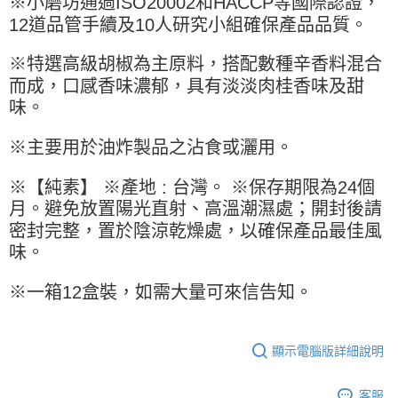
※小磨坊通過ISO20002和HACCP等國際認證，
※ 請注意：結帳手續完成當下不需立刻繳費，但若您需要取消訂單，請聯絡
每筆NT$90，滿NT$990(含以上)免運費
購買商品的店家。未經商家同意取消之訂單仍視為有效，需透過AFTEE先享
12道品管手續及10人研究小組確保產品品質。
後付繳納相關費用。
7-11取貨付款-重量限制含紙箱10kg，請控制商品重量在9~9.5
※ 交易是否成功請以「AFTEE先享後付 」之結帳頁面顯示為準，若有關於
kg
※特選高級胡椒為主原料，搭配數種辛香料混合
是否繳費成功／繳費後需取消欲退款等相關疑問，請聯繫「AFTEE先享後付
客戶支援中心」
https://netprotections.freshdesk.com/support/home
而成，口感香味濃郁，具有淡淡肉桂香味及甜
每筆NT$90，滿NT$990(含以上)免運費
味。
【注意事項】
付款後7-11取貨-重量限制含紙箱10kg，請控制商品重量在9~
１．透過由恩沛科技股份有限公司提供之「AFTEE先享後付」服務完成之交
9.5kg
※主要用於油炸製品之沾食或灑用。
易，需依本服務之必要範圍內提供個人資料，並將交易相關給付款項請求債
權轉讓予恩沛科技股份有限公司。
每筆NT$90，滿NT$990(含以上)免運費
２．關於個人資料處理事宜，請瀏覽以下網址：
※【純素】 ※產地 : 台灣。 ※保存期限為24個
https://aftee.tw/terms/#terms3
宅配-新竹物流
月。避免放置陽光直射、高溫潮濕處；開封後請
３．未成年的使用者請事先徵得法定代理人或監護人之同意方可使用
每筆NT$150，滿NT$2,000(含以上)免運費
「AFTEE先享後付」，若未經同意申辦者引起之損失，本公司不負相關責
密封完整，置於陰涼乾燥處，以確保產品最佳風
任。
味。
離島客戶-中華郵政
４．使用「AFTEE先享後付」時，將依據個別帳號之用戶狀況，依本公司即
時審查核予不同之上限額度；若仍有額度不足之情形，本公司將視審查結果
每筆NT$120，滿NT$2,000(含以上)免運費
※一箱12盒裝，如需大量可來信告知。
請求用戶進行身份認證。
５．嚴禁一人註冊多個帳號或使用他人資訊註冊。若發現惡意使用之情形，
恩沛科技股份有限公司將有權停止該用戶之使用額度並採取法律行動。
顯示電腦版詳細說明
客服