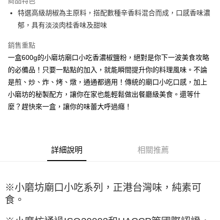
商品特色
Apple Pay
特選高級胡椒為主原料，搭配數種辛香料混合而成，口感香味濃
郁，具有淡淡肉桂香味及甜味
街口支付
銷售重點
悠遊付
一盒600g的小磨坊廟口小吃香濃椒鹽粉，絕對是你下一波美食攻略
全盈+PAY
的必備品！只要一點點的加入，就能瞬間提升你的料理風味。不論
是煎、炒、炸、烤、燉，通通都適用！傳統的廟口小吃口感，加上
AFTEE先享後付
小磨坊的秘製配方，讓你在家也能輕鬆做出餐廳級美食。還等什
相關說明
麼？趕快來一盒，讓你的味蕾大呼過癮！
【關於「AFTEE先享後付」】
ATM付款
AFTEE先享後付是「在收到商品之後才付款」的支付方式。 讓您購物簡單
便利好安心！
１．簡單：不需註冊會員、不需綁卡、不需儲值。
運送方式
２．便利：只要手機號碼，簡訊認證，即可結帳。
詳細說明
相關推薦
３．安心：先確認商品／服務後，再付款。
全家取貨付款-重量限制含紙箱10kg，請控制商品重量在9~9.5
kg
【「AFTEE先享後付」結帳流程】
１．於結帳方式選擇「AFTEE先享後付」後，將跳轉至「AFTEE先享後付」
每筆NT$90，滿NT$990(含以上)免運費
※小磨坊廟口小吃系列，正港台灣味，純素可
結帳頁面，進行簡訊認證並確認金額後，即可完成結帳。
２．訂單成立數日內，您將收到繳費通知簡訊。
付款後全家取貨-重量限制含紙箱10kg，請控制商品重量在9~
食。
３．收到繳費通知簡訊後14天內，點擊此簡訊中的連結，可透過四大超商／
9.5kg
ATM／網路銀行／等多元方式進行付款，方視為交易完成。