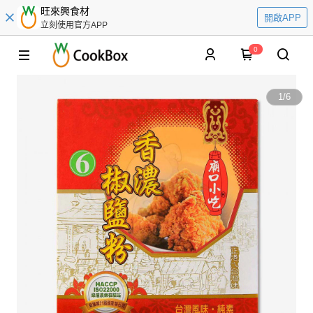
旺來興食材
開啟APP
立刻使用官方APP
0
1
/
6