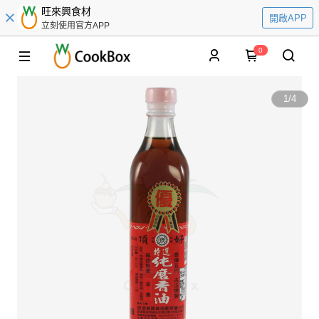
旺來興食材
開啟APP
立刻使用官方APP
0
1
/
4