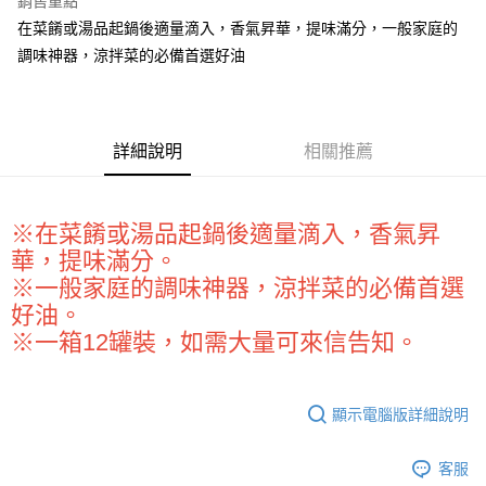
銷售重點
Apple Pay
在菜餚或湯品起鍋後適量滴入，香氣昇華，提味滿分，一般家庭的
調味神器，涼拌菜的必備首選好油
街口支付
悠遊付
全盈+PAY
詳細說明
相關推薦
AFTEE先享後付
相關說明
※在菜餚或湯品起鍋後適量滴入，香氣昇
【關於「AFTEE先享後付」】
ATM付款
AFTEE先享後付是「在收到商品之後才付款」的支付方式。 讓您購物簡單
華，提味滿分。
便利好安心！
※一般家庭的調味神器，涼拌菜的必備首選
１．簡單：不需註冊會員、不需綁卡、不需儲值。
運送方式
好油。
２．便利：只要手機號碼，簡訊認證，即可結帳。
３．安心：先確認商品／服務後，再付款。
※一箱12罐裝，如需大量可來信告知。
全家取貨付款-重量限制含紙箱10kg，請控制商品重量在9~9.5
kg
【「AFTEE先享後付」結帳流程】
１．於結帳方式選擇「AFTEE先享後付」後，將跳轉至「AFTEE先享後付」
每筆NT$90，滿NT$990(含以上)免運費
結帳頁面，進行簡訊認證並確認金額後，即可完成結帳。
顯示電腦版詳細說明
２．訂單成立數日內，您將收到繳費通知簡訊。
付款後全家取貨-重量限制含紙箱10kg，請控制商品重量在9~
３．收到繳費通知簡訊後14天內，點擊此簡訊中的連結，可透過四大超商／
9.5kg
客服
ATM／網路銀行／等多元方式進行付款，方視為交易完成。