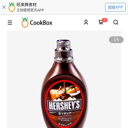
旺來興食材
開啟APP
立刻使用官方APP
0
1
/
5