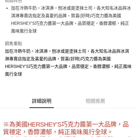
商品特色
Apple Pay
加在冷熱牛奶，冰淇淋，刨冰或是塗抹土司，各大知名冰品與冰
淇淋專賣店指定及喜愛的品牌，賀喜(好時)巧克力醬為美國
街口支付
HERSHEY'S巧克力醬第一大品牌，品質穩定，香醇濃郁，純正
悠遊付
風味風行全球
全盈+PAY
銷售重點
加在冷熱牛奶，冰淇淋，刨冰或是塗抹土司，各大知名冰品與冰淇
AFTEE先享後付
淋專賣店指定及喜愛的品牌，賀喜(好時)巧克力醬為美國
相關說明
HERSHEY'S巧克力醬第一大品牌，品質穩定，香醇濃郁，純正風味
【關於「AFTEE先享後付」】
ATM付款
AFTEE先享後付是「在收到商品之後才付款」的支付方式。 讓您購物簡單
風行全球
便利好安心！
１．簡單：不需註冊會員、不需綁卡、不需儲值。
運送方式
２．便利：只要手機號碼，簡訊認證，即可結帳。
３．安心：先確認商品／服務後，再付款。
全家取貨付款-重量限制含紙箱10kg，請控制商品重量在9~9.5
詳細說明
相關推薦
kg
【「AFTEE先享後付」結帳流程】
１．於結帳方式選擇「AFTEE先享後付」後，將跳轉至「AFTEE先享後付」
每筆NT$90，滿NT$990(含以上)免運費
結帳頁面，進行簡訊認證並確認金額後，即可完成結帳。
２．訂單成立數日內，您將收到繳費通知簡訊。
付款後全家取貨-重量限制含紙箱10kg，請控制商品重量在9~
※為美國HERSHEY'S巧克力醬第一大品牌，品
３．收到繳費通知簡訊後14天內，點擊此簡訊中的連結，可透過四大超商／
9.5kg
質穩定，香醇濃郁，純正風味風行全球。
ATM／網路銀行／等多元方式進行付款，方視為交易完成。