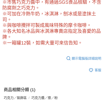
※ 請注意：結帳手續完成當下不需立刻繳費，但若您需要取消訂單，請聯絡
※市售巧克力醬中，有通過SGS食品檢驗，不含
每筆NT$90，滿NT$990(含以上)免運費
購買商品的店家。未經商家同意取消之訂單仍視為有效，需透過AFTEE先享
防腐劑之巧克力。
後付繳納相關費用。
7-11取貨付款-重量限制含紙箱10kg，請控制商品重量在9~9.5
※可加在冷熱牛奶，冰淇淋，刨冰或是塗抹土
※ 交易是否成功請以「AFTEE先享後付 」之結帳頁面顯示為準，若有關於
kg
是否繳費成功／繳費後需取消欲退款等相關疑問，請聯繫「AFTEE先享後付
司。
客戶支援中心」
https://netprotections.freshdesk.com/support/home
每筆NT$90，滿NT$990(含以上)免運費
※與咖啡攪拌可製成風味特殊的摩卡咖啡。
【注意事項】
※各大知名冰品與冰淇淋專賣店指定及喜愛的品
付款後7-11取貨-重量限制含紙箱10kg，請控制商品重量在9~
１．透過由恩沛科技股份有限公司提供之「AFTEE先享後付」服務完成之交
牌。
9.5kg
易，需依本服務之必要範圍內提供個人資料，並將交易相關給付款項請求債
※一箱罐12裝，如需大量可來信告知。
權轉讓予恩沛科技股份有限公司。
每筆NT$90，滿NT$990(含以上)免運費
２．關於個人資料處理事宜，請瀏覽以下網址：
https://aftee.tw/terms/#terms3
宅配-新竹物流
３．未成年的使用者請事先徵得法定代理人或監護人之同意方可使用
每筆NT$150，滿NT$2,000(含以上)免運費
顯示電腦版詳細說明
「AFTEE先享後付」，若未經同意申辦者引起之損失，本公司不負相關責
任。
離島客戶-中華郵政
４．使用「AFTEE先享後付」時，將依據個別帳號之用戶狀況，依本公司即
客服
時審查核予不同之上限額度；若仍有額度不足之情形，本公司將視審查結果
每筆NT$120，滿NT$2,000(含以上)免運費
請求用戶進行身份認證。
５．嚴禁一人註冊多個帳號或使用他人資訊註冊。若發現惡意使用之情形，
恩沛科技股份有限公司將有權停止該用戶之使用額度並採取法律行動。
商品相關分類 (1)
巧克力／裝飾區
巧克力醬／漿／粉