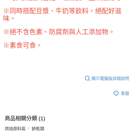
※ 請注意：結帳手續完成當下不需立刻繳費，但若您需要取消訂單，請聯絡
每筆NT$90，滿NT$990(含以上)免運費
購買商品的店家。未經商家同意取消之訂單仍視為有效，需透過AFTEE先享
※同時搭配豆漿、牛奶等飲料，絕配好滋
後付繳納相關費用。
7-11取貨付款-重量限制含紙箱10kg，請控制商品重量在9~9.5
味。
※ 交易是否成功請以「AFTEE先享後付 」之結帳頁面顯示為準，若有關於
kg
是否繳費成功／繳費後需取消欲退款等相關疑問，請聯繫「AFTEE先享後付
客戶支援中心」
https://netprotections.freshdesk.com/support/home
每筆NT$90，滿NT$990(含以上)免運費
※絕不含色素、防腐劑與人工添加物。
【注意事項】
付款後7-11取貨-重量限制含紙箱10kg，請控制商品重量在9~
※素食可食。
１．透過由恩沛科技股份有限公司提供之「AFTEE先享後付」服務完成之交
9.5kg
易，需依本服務之必要範圍內提供個人資料，並將交易相關給付款項請求債
權轉讓予恩沛科技股份有限公司。
每筆NT$90，滿NT$990(含以上)免運費
２．關於個人資料處理事宜，請瀏覽以下網址：
https://aftee.tw/terms/#terms3
宅配-新竹物流
３．未成年的使用者請事先徵得法定代理人或監護人之同意方可使用
每筆NT$150，滿NT$2,000(含以上)免運費
「AFTEE先享後付」，若未經同意申辦者引起之損失，本公司不負相關責
顯示電腦版詳細說明
任。
離島客戶-中華郵政
４．使用「AFTEE先享後付」時，將依據個別帳號之用戶狀況，依本公司即
時審查核予不同之上限額度；若仍有額度不足之情形，本公司將視審查結果
客服
每筆NT$120，滿NT$2,000(含以上)免運費
請求用戶進行身份認證。
５．嚴禁一人註冊多個帳號或使用他人資訊註冊。若發現惡意使用之情形，
恩沛科技股份有限公司將有權停止該用戶之使用額度並採取法律行動。
商品相關分類 (1)
烘焙原料區
餅乾類