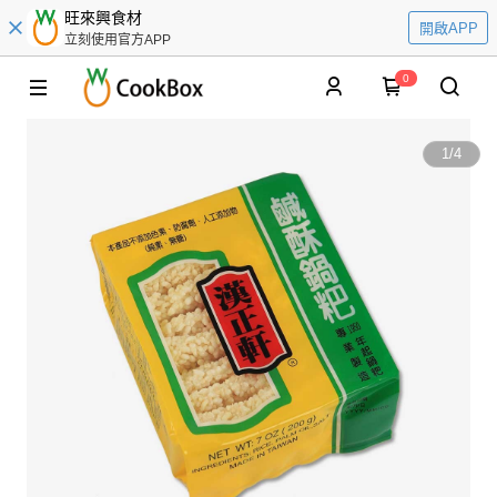
旺來興食材
開啟APP
立刻使用官方APP
0
1
/
4