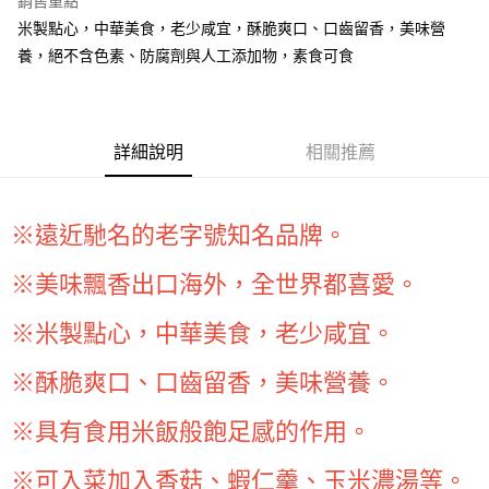
銷售重點
Apple Pay
米製點心，中華美食，老少咸宜，酥脆爽口、口齒留香，美味營
養，絕不含色素、防腐劑與人工添加物，素食可食
街口支付
悠遊付
全盈+PAY
詳細說明
相關推薦
AFTEE先享後付
相關說明
※遠近馳名的老字號知名品牌。
【關於「AFTEE先享後付」】
ATM付款
AFTEE先享後付是「在收到商品之後才付款」的支付方式。 讓您購物簡單
便利好安心！
※美味飄香出口海外，全世界都喜愛。
１．簡單：不需註冊會員、不需綁卡、不需儲值。
運送方式
２．便利：只要手機號碼，簡訊認證，即可結帳。
※米製點心，中華美食，老少咸宜。
３．安心：先確認商品／服務後，再付款。
全家取貨付款-重量限制含紙箱10kg，請控制商品重量在9~9.5
kg
【「AFTEE先享後付」結帳流程】
※酥脆爽口、口齒留香，美味營養。
１．於結帳方式選擇「AFTEE先享後付」後，將跳轉至「AFTEE先享後付」
每筆NT$90，滿NT$990(含以上)免運費
結帳頁面，進行簡訊認證並確認金額後，即可完成結帳。
※具有食用米飯般飽足感的作用。
２．訂單成立數日內，您將收到繳費通知簡訊。
付款後全家取貨-重量限制含紙箱10kg，請控制商品重量在9~
３．收到繳費通知簡訊後14天內，點擊此簡訊中的連結，可透過四大超商／
9.5kg
ATM／網路銀行／等多元方式進行付款，方視為交易完成。
※可入菜加入香菇、蝦仁羹、玉米濃湯等。