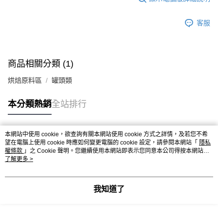
※ 請注意：結帳手續完成當下不需立刻繳費，但若您需要取消訂單，請聯絡
每筆NT$90，滿NT$990(含以上)免運費
購買商品的店家。未經商家同意取消之訂單仍視為有效，需透過AFTEE先享
後付繳納相關費用。
7-11取貨付款-重量限制含紙箱10kg，請控制商品重量在9~9.5
客服
※ 交易是否成功請以「AFTEE先享後付 」之結帳頁面顯示為準，若有關於
kg
是否繳費成功／繳費後需取消欲退款等相關疑問，請聯繫「AFTEE先享後付
客戶支援中心」
https://netprotections.freshdesk.com/support/home
每筆NT$90，滿NT$990(含以上)免運費
【注意事項】
商品相關分類 (1)
付款後7-11取貨-重量限制含紙箱10kg，請控制商品重量在9~
１．透過由恩沛科技股份有限公司提供之「AFTEE先享後付」服務完成之交
9.5kg
易，需依本服務之必要範圍內提供個人資料，並將交易相關給付款項請求債
烘焙原料區
罐頭類
權轉讓予恩沛科技股份有限公司。
每筆NT$90，滿NT$990(含以上)免運費
２．關於個人資料處理事宜，請瀏覽以下網址：
本分類熱銷
全站排行
https://aftee.tw/terms/#terms3
宅配-新竹物流
３．未成年的使用者請事先徵得法定代理人或監護人之同意方可使用
每筆NT$150，滿NT$2,000(含以上)免運費
「AFTEE先享後付」，若未經同意申辦者引起之損失，本公司不負相關責
任。
本網站中使用 cookie，欲查詢有關本網站使用 cookie 方式之詳情，及若您不希
離島客戶-中華郵政
熱門標籤
４．使用「AFTEE先享後付」時，將依據個別帳號之用戶狀況，依本公司即
望在電腦上使用 cookie 時應如何變更電腦的 cookie 設定，請參閱本網站「
隱私
時審查核予不同之上限額度；若仍有額度不足之情形，本公司將視審查結果
權條款
」之 Cookie 聲明。您繼續使用本網站即表示您同意本公司得按本網站使
每筆NT$120，滿NT$2,000(含以上)免運費
請求用戶進行身份認證。
用條款之 Cookie 聲明使用 cookie。
了解更多 >
５．嚴禁一人註冊多個帳號或使用他人資訊註冊。若發現惡意使用之情形，
恩沛科技股份有限公司將有權停止該用戶之使用額度並採取法律行動。
我知道了