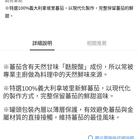
銷售重點
Apple Pay
※特選100%義大利拿坡里蕃茄，以現代化製作，完整保留蕃茄的鮮
甜。
街口支付
悠遊付
全盈+PAY
詳細說明
相關推薦
AFTEE先享後付
相關說明
※蕃茄含有天然甘味「麩胺酸」成份，所以常被
【關於「AFTEE先享後付」】
ATM付款
AFTEE先享後付是「在收到商品之後才付款」的支付方式。 讓您購物簡單
專業主廚做為料理中的天然鮮味來源。
便利好安心！
１．簡單：不需註冊會員、不需綁卡、不需儲值。
運送方式
※特選100%義大利拿坡里新鮮蕃茄，以現代化
２．便利：只要手機號碼，簡訊認證，即可結帳。
的製作方式，完整保留蕃茄的鮮甜滋味。
３．安心：先確認商品／服務後，再付款。
全家取貨付款-重量限制含紙箱10kg，請控制商品重量在9~9.5
kg
【「AFTEE先享後付」結帳流程】
※罐頭包裝內層以薄層保護，有效避免蕃茄與金
１．於結帳方式選擇「AFTEE先享後付」後，將跳轉至「AFTEE先享後付」
每筆NT$90，滿NT$990(含以上)免運費
屬材質的直接接觸，維持蕃茄的最佳風味。
結帳頁面，進行簡訊認證並確認金額後，即可完成結帳。
２．訂單成立數日內，您將收到繳費通知簡訊。
付款後全家取貨-重量限制含紙箱10kg，請控制商品重量在9~
３．收到繳費通知簡訊後14天內，點擊此簡訊中的連結，可透過四大超商／
9.5kg
ATM／網路銀行／等多元方式進行付款，方視為交易完成。
顯示電腦版詳細說明