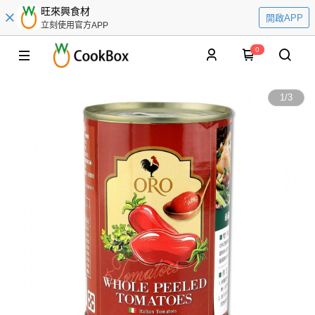
旺來興食材
開啟APP
立刻使用官方APP
0
1
/
3