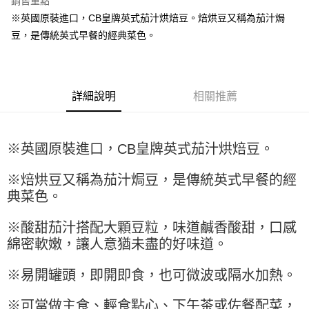
銷售重點
Apple Pay
※英國原裝進口，CB皇牌英式茄汁烘焙豆。焙烘豆又稱為茄汁焗
豆，是傳統英式早餐的經典菜色。
街口支付
悠遊付
全盈+PAY
詳細說明
相關推薦
AFTEE先享後付
相關說明
※英國原裝進口，CB皇牌英式茄汁烘焙豆。
【關於「AFTEE先享後付」】
ATM付款
AFTEE先享後付是「在收到商品之後才付款」的支付方式。 讓您購物簡單
便利好安心！
※焙烘豆又稱為茄汁焗豆，是傳統英式早餐的經
１．簡單：不需註冊會員、不需綁卡、不需儲值。
運送方式
典菜色。
２．便利：只要手機號碼，簡訊認證，即可結帳。
３．安心：先確認商品／服務後，再付款。
全家取貨付款-重量限制含紙箱10kg，請控制商品重量在9~9.5
※酸甜茄汁搭配大顆豆粒，味道鹹香酸甜，口感
kg
【「AFTEE先享後付」結帳流程】
綿密軟嫩，讓人意猶未盡的好味道。
１．於結帳方式選擇「AFTEE先享後付」後，將跳轉至「AFTEE先享後付」
每筆NT$90，滿NT$990(含以上)免運費
結帳頁面，進行簡訊認證並確認金額後，即可完成結帳。
※易開罐頭，即開即食，也可微波或隔水加熱。
２．訂單成立數日內，您將收到繳費通知簡訊。
付款後全家取貨-重量限制含紙箱10kg，請控制商品重量在9~
３．收到繳費通知簡訊後14天內，點擊此簡訊中的連結，可透過四大超商／
9.5kg
ATM／網路銀行／等多元方式進行付款，方視為交易完成。
※可當做主食、輕食點心、下午茶或佐餐配菜，