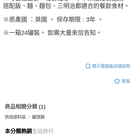
※ 請注意：結帳手續完成當下不需立刻繳費，但若您需要取消訂單，請聯絡
每筆NT$90，滿NT$990(含以上)免運費
搭配飯、麵、麵包、三明治都適合的餐飲食材。
購買商品的店家。未經商家同意取消之訂單仍視為有效，需透過AFTEE先享
後付繳納相關費用。
7-11取貨付款-重量限制含紙箱10kg，請控制商品重量在9~9.5
※ 交易是否成功請以「AFTEE先享後付 」之結帳頁面顯示為準，若有關於
※原產國 ：英國 。 保存期限 : 3年 。
kg
是否繳費成功／繳費後需取消欲退款等相關疑問，請聯繫「AFTEE先享後付
客戶支援中心」
https://netprotections.freshdesk.com/support/home
每筆NT$90，滿NT$990(含以上)免運費
※一箱24罐裝， 如需大量來信告知。
【注意事項】
付款後7-11取貨-重量限制含紙箱10kg，請控制商品重量在9~
１．透過由恩沛科技股份有限公司提供之「AFTEE先享後付」服務完成之交
9.5kg
易，需依本服務之必要範圍內提供個人資料，並將交易相關給付款項請求債
權轉讓予恩沛科技股份有限公司。
每筆NT$90，滿NT$990(含以上)免運費
２．關於個人資料處理事宜，請瀏覽以下網址：
https://aftee.tw/terms/#terms3
顯示電腦版詳細說明
宅配-新竹物流
３．未成年的使用者請事先徵得法定代理人或監護人之同意方可使用
每筆NT$150，滿NT$2,000(含以上)免運費
「AFTEE先享後付」，若未經同意申辦者引起之損失，本公司不負相關責
客服
任。
離島客戶-中華郵政
４．使用「AFTEE先享後付」時，將依據個別帳號之用戶狀況，依本公司即
時審查核予不同之上限額度；若仍有額度不足之情形，本公司將視審查結果
每筆NT$120，滿NT$2,000(含以上)免運費
請求用戶進行身份認證。
５．嚴禁一人註冊多個帳號或使用他人資訊註冊。若發現惡意使用之情形，
商品相關分類 (1)
恩沛科技股份有限公司將有權停止該用戶之使用額度並採取法律行動。
烘焙原料區
罐頭類
本分類熱銷
全站排行