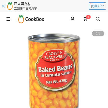
旺來興食材
開啟APP
立刻使用官方APP
0
1
/
3