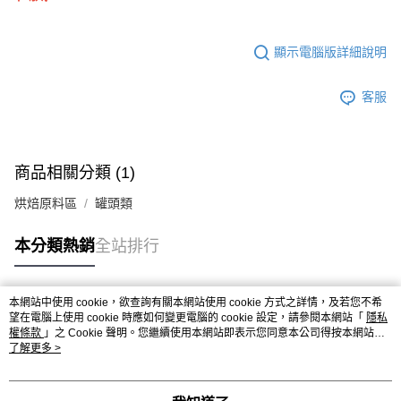
※ 請注意：結帳手續完成當下不需立刻繳費，但若您需要取消訂單，請聯絡
每筆NT$90，滿NT$990(含以上)免運費
購買商品的店家。未經商家同意取消之訂單仍視為有效，需透過AFTEE先享
後付繳納相關費用。
7-11取貨付款-重量限制含紙箱10kg，請控制商品重量在9~9.5
※ 交易是否成功請以「AFTEE先享後付 」之結帳頁面顯示為準，若有關於
顯示電腦版詳細說明
kg
是否繳費成功／繳費後需取消欲退款等相關疑問，請聯繫「AFTEE先享後付
客戶支援中心」
https://netprotections.freshdesk.com/support/home
每筆NT$90，滿NT$990(含以上)免運費
客服
【注意事項】
付款後7-11取貨-重量限制含紙箱10kg，請控制商品重量在9~
１．透過由恩沛科技股份有限公司提供之「AFTEE先享後付」服務完成之交
9.5kg
易，需依本服務之必要範圍內提供個人資料，並將交易相關給付款項請求債
權轉讓予恩沛科技股份有限公司。
每筆NT$90，滿NT$990(含以上)免運費
商品相關分類 (1)
２．關於個人資料處理事宜，請瀏覽以下網址：
https://aftee.tw/terms/#terms3
宅配-新竹物流
烘焙原料區
罐頭類
３．未成年的使用者請事先徵得法定代理人或監護人之同意方可使用
每筆NT$150，滿NT$2,000(含以上)免運費
「AFTEE先享後付」，若未經同意申辦者引起之損失，本公司不負相關責
任。
本分類熱銷
全站排行
離島客戶-中華郵政
４．使用「AFTEE先享後付」時，將依據個別帳號之用戶狀況，依本公司即
時審查核予不同之上限額度；若仍有額度不足之情形，本公司將視審查結果
每筆NT$120，滿NT$2,000(含以上)免運費
請求用戶進行身份認證。
本網站中使用 cookie，欲查詢有關本網站使用 cookie 方式之詳情，及若您不希
５．嚴禁一人註冊多個帳號或使用他人資訊註冊。若發現惡意使用之情形，
熱門標籤
望在電腦上使用 cookie 時應如何變更電腦的 cookie 設定，請參閱本網站「
隱私
恩沛科技股份有限公司將有權停止該用戶之使用額度並採取法律行動。
權條款
」之 Cookie 聲明。您繼續使用本網站即表示您同意本公司得按本網站使
用條款之 Cookie 聲明使用 cookie。
了解更多 >