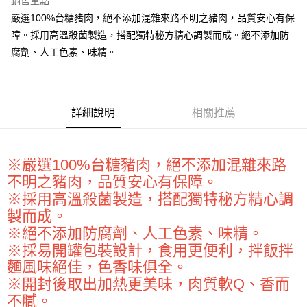
銷售重點
Apple Pay
嚴選100%台糖豬肉，絕不添加混雜來路不明之豬肉，品質安心有保
障。採用高溫殺菌製造，搭配獨特秘方精心調製而成。絕不添加防
街口支付
腐劑、人工色素、味精。
悠遊付
全盈+PAY
詳細說明
相關推薦
AFTEE先享後付
相關說明
【關於「AFTEE先享後付」】
ATM付款
AFTEE先享後付是「在收到商品之後才付款」的支付方式。 讓您購物簡單
※嚴選100%台糖豬肉，絕不添加混雜來路
便利好安心！
不明之豬肉，品質安心有保障。
１．簡單：不需註冊會員、不需綁卡、不需儲值。
運送方式
※採用高溫殺菌製造，搭配獨特秘方精心調
２．便利：只要手機號碼，簡訊認證，即可結帳。
３．安心：先確認商品／服務後，再付款。
製而成。
全家取貨付款-重量限制含紙箱10kg，請控制商品重量在9~9.5
※絕不添加防腐劑、人工色素、味精。
kg
【「AFTEE先享後付」結帳流程】
※採易開罐包裝設計，食用更便利，拌飯拌
１．於結帳方式選擇「AFTEE先享後付」後，將跳轉至「AFTEE先享後付」
每筆NT$90，滿NT$990(含以上)免運費
結帳頁面，進行簡訊認證並確認金額後，即可完成結帳。
麵風味絕佳，色香味俱全。
２．訂單成立數日內，您將收到繳費通知簡訊。
付款後全家取貨-重量限制含紙箱10kg，請控制商品重量在9~
※開封後取出加熱更美味，肉質軟Q、香而
３．收到繳費通知簡訊後14天內，點擊此簡訊中的連結，可透過四大超商／
9.5kg
ATM／網路銀行／等多元方式進行付款，方視為交易完成。
不膩。