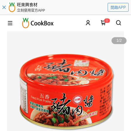
旺來興食材
開啟APP
立刻使用官方APP
0
1
/
2