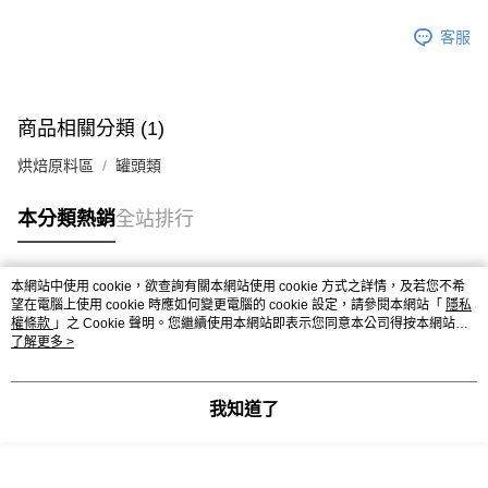
※ 請注意：結帳手續完成當下不需立刻繳費，但若您需要取消訂單，請聯絡
每筆NT$90，滿NT$990(含以上)免運費
購買商品的店家。未經商家同意取消之訂單仍視為有效，需透過AFTEE先享
客服
後付繳納相關費用。
7-11取貨付款-重量限制含紙箱10kg，請控制商品重量在9~9.5
※ 交易是否成功請以「AFTEE先享後付 」之結帳頁面顯示為準，若有關於
kg
是否繳費成功／繳費後需取消欲退款等相關疑問，請聯繫「AFTEE先享後付
客戶支援中心」
https://netprotections.freshdesk.com/support/home
每筆NT$90，滿NT$990(含以上)免運費
商品相關分類 (1)
【注意事項】
付款後7-11取貨-重量限制含紙箱10kg，請控制商品重量在9~
１．透過由恩沛科技股份有限公司提供之「AFTEE先享後付」服務完成之交
烘焙原料區
罐頭類
9.5kg
易，需依本服務之必要範圍內提供個人資料，並將交易相關給付款項請求債
權轉讓予恩沛科技股份有限公司。
每筆NT$90，滿NT$990(含以上)免運費
本分類熱銷
全站排行
２．關於個人資料處理事宜，請瀏覽以下網址：
https://aftee.tw/terms/#terms3
宅配-新竹物流
３．未成年的使用者請事先徵得法定代理人或監護人之同意方可使用
每筆NT$150，滿NT$2,000(含以上)免運費
「AFTEE先享後付」，若未經同意申辦者引起之損失，本公司不負相關責
本網站中使用 cookie，欲查詢有關本網站使用 cookie 方式之詳情，及若您不希
任。
熱門標籤
望在電腦上使用 cookie 時應如何變更電腦的 cookie 設定，請參閱本網站「
隱私
離島客戶-中華郵政
４．使用「AFTEE先享後付」時，將依據個別帳號之用戶狀況，依本公司即
權條款
」之 Cookie 聲明。您繼續使用本網站即表示您同意本公司得按本網站使
時審查核予不同之上限額度；若仍有額度不足之情形，本公司將視審查結果
每筆NT$120，滿NT$2,000(含以上)免運費
用條款之 Cookie 聲明使用 cookie。
了解更多 >
請求用戶進行身份認證。
５．嚴禁一人註冊多個帳號或使用他人資訊註冊。若發現惡意使用之情形，
恩沛科技股份有限公司將有權停止該用戶之使用額度並採取法律行動。
我知道了