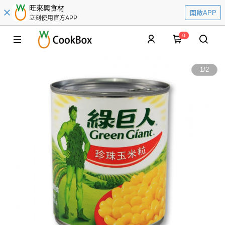
旺來興食材
開啟APP
立刻使用官方APP
0
1
/
2