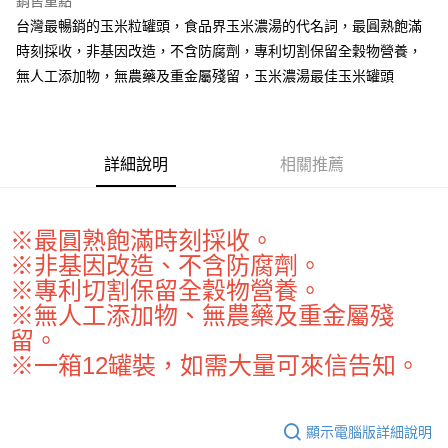
銷售重點
Apple Pay
台灣最暢銷的玉米粒罐頭，食品界玉米濃湯的代名詞，最圓熟飽滿
時刻採收，非基因改造，不含防腐劑，專利切割保留全穀物營養，
街口支付
無人工添加物，無農藥及重金屬殘留，玉米濃湯最佳玉米罐頭
悠遊付
全盈+PAY
詳細說明
相關推薦
AFTEE先享後付
相關說明
【關於「AFTEE先享後付」】
ATM付款
※最圓熟飽滿時刻採收。
AFTEE先享後付是「在收到商品之後才付款」的支付方式。 讓您購物簡單
便利好安心！
※非基因改造、不含防腐劑。
１．簡單：不需註冊會員、不需綁卡、不需儲值。
運送方式
※專利切割保留全穀物營養。
２．便利：只要手機號碼，簡訊認證，即可結帳。
３．安心：先確認商品／服務後，再付款。
※無人工添加物、無農藥及重金屬殘
全家取貨付款-重量限制含紙箱10kg，請控制商品重量在9~9.5
留。
kg
【「AFTEE先享後付」結帳流程】
※一箱12罐裝，如需大量可來信告知。
１．於結帳方式選擇「AFTEE先享後付」後，將跳轉至「AFTEE先享後付」
每筆NT$90，滿NT$990(含以上)免運費
結帳頁面，進行簡訊認證並確認金額後，即可完成結帳。
２．訂單成立數日內，您將收到繳費通知簡訊。
付款後全家取貨-重量限制含紙箱10kg，請控制商品重量在9~
３．收到繳費通知簡訊後14天內，點擊此簡訊中的連結，可透過四大超商／
9.5kg
顯示電腦版詳細說明
ATM／網路銀行／等多元方式進行付款，方視為交易完成。