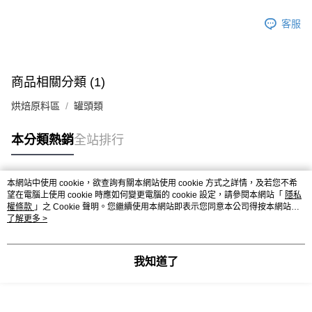
※ 請注意：結帳手續完成當下不需立刻繳費，但若您需要取消訂單，請聯絡
每筆NT$90，滿NT$990(含以上)免運費
購買商品的店家。未經商家同意取消之訂單仍視為有效，需透過AFTEE先享
客服
後付繳納相關費用。
7-11取貨付款-重量限制含紙箱10kg，請控制商品重量在9~9.5
※ 交易是否成功請以「AFTEE先享後付 」之結帳頁面顯示為準，若有關於
kg
是否繳費成功／繳費後需取消欲退款等相關疑問，請聯繫「AFTEE先享後付
客戶支援中心」
https://netprotections.freshdesk.com/support/home
每筆NT$90，滿NT$990(含以上)免運費
商品相關分類 (1)
【注意事項】
付款後7-11取貨-重量限制含紙箱10kg，請控制商品重量在9~
１．透過由恩沛科技股份有限公司提供之「AFTEE先享後付」服務完成之交
烘焙原料區
罐頭類
9.5kg
易，需依本服務之必要範圍內提供個人資料，並將交易相關給付款項請求債
權轉讓予恩沛科技股份有限公司。
每筆NT$90，滿NT$990(含以上)免運費
本分類熱銷
全站排行
２．關於個人資料處理事宜，請瀏覽以下網址：
https://aftee.tw/terms/#terms3
宅配-新竹物流
３．未成年的使用者請事先徵得法定代理人或監護人之同意方可使用
每筆NT$150，滿NT$2,000(含以上)免運費
「AFTEE先享後付」，若未經同意申辦者引起之損失，本公司不負相關責
本網站中使用 cookie，欲查詢有關本網站使用 cookie 方式之詳情，及若您不希
任。
熱門標籤
望在電腦上使用 cookie 時應如何變更電腦的 cookie 設定，請參閱本網站「
隱私
離島客戶-中華郵政
４．使用「AFTEE先享後付」時，將依據個別帳號之用戶狀況，依本公司即
權條款
」之 Cookie 聲明。您繼續使用本網站即表示您同意本公司得按本網站使
時審查核予不同之上限額度；若仍有額度不足之情形，本公司將視審查結果
每筆NT$120，滿NT$2,000(含以上)免運費
用條款之 Cookie 聲明使用 cookie。
了解更多 >
請求用戶進行身份認證。
５．嚴禁一人註冊多個帳號或使用他人資訊註冊。若發現惡意使用之情形，
恩沛科技股份有限公司將有權停止該用戶之使用額度並採取法律行動。
我知道了