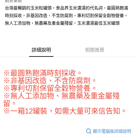
銷售重點
Apple Pay
台灣最暢銷的玉米粒罐頭，食品界玉米濃湯的代名詞，最圓熟飽滿
時刻採收，非基因改造，不含防腐劑，專利切割保留全穀物營養，
街口支付
無人工添加物，無農藥及重金屬殘留，玉米濃湯最佳玉米罐頭
悠遊付
全盈+PAY
詳細說明
相關推薦
AFTEE先享後付
相關說明
【關於「AFTEE先享後付」】
ATM付款
※最圓熟飽滿時刻採收。
AFTEE先享後付是「在收到商品之後才付款」的支付方式。 讓您購物簡單
便利好安心！
※非基因改造、不含防腐劑。
１．簡單：不需註冊會員、不需綁卡、不需儲值。
運送方式
※專利切割保留全穀物營養。
２．便利：只要手機號碼，簡訊認證，即可結帳。
３．安心：先確認商品／服務後，再付款。
※無人工添加物、無農藥及重金屬殘
全家取貨付款-重量限制含紙箱10kg，請控制商品重量在9~9.5
留。
kg
【「AFTEE先享後付」結帳流程】
※一箱12罐裝，如需大量可來信告知。
１．於結帳方式選擇「AFTEE先享後付」後，將跳轉至「AFTEE先享後付」
每筆NT$90，滿NT$990(含以上)免運費
結帳頁面，進行簡訊認證並確認金額後，即可完成結帳。
２．訂單成立數日內，您將收到繳費通知簡訊。
付款後全家取貨-重量限制含紙箱10kg，請控制商品重量在9~
３．收到繳費通知簡訊後14天內，點擊此簡訊中的連結，可透過四大超商／
9.5kg
顯示電腦版詳細說明
ATM／網路銀行／等多元方式進行付款，方視為交易完成。