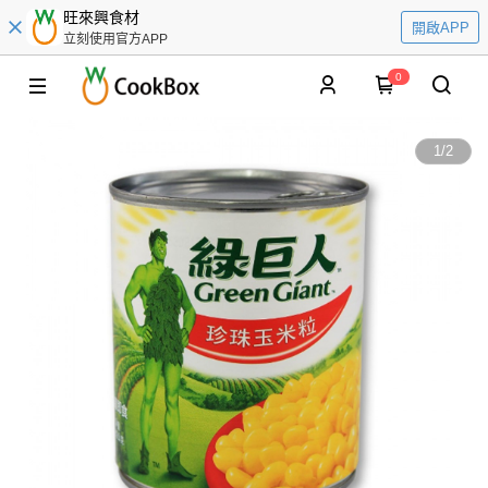
旺來興食材
開啟APP
立刻使用官方APP
0
1
/
2