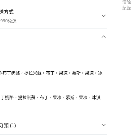
清除
紀錄
送方式
990免運
次付款
付款
作布丁奶酪，提拉米蘇，布丁，果凍，慕斯，果凍，冰
布丁奶酪，提拉米蘇，布丁，果凍，慕斯，果凍，冰淇
類 (1)
享後付
區
吉利丁(動物膠)