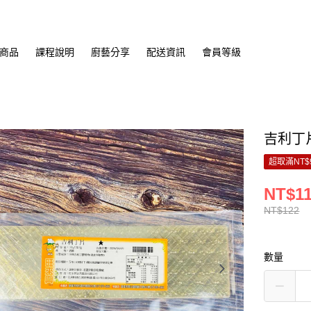
商品
課程說明
廚藝分享
配送資訊
會員等級
吉利丁片
超取滿NT$
NT$1
NT$122
數量