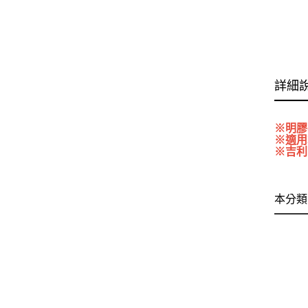
詳細
※明膠
※適用
※吉利
本分類