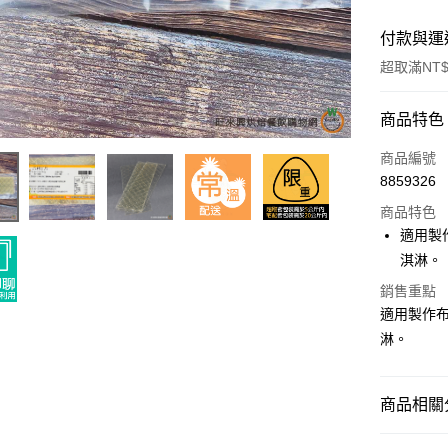
付款與運
超取滿NT$
付款方式
商品特色
信用卡一
商品編號
8859326
超商取貨
商品特色
LINE Pay
適用製
淇淋。
Apple Pay
銷售重點
街口支付
適用製作
淋。
悠遊付
全盈+PAY
商品相關分
AFTEE先
相關說明
烘焙原料