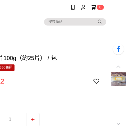
0
100g（約25片） / 包
990免運
12