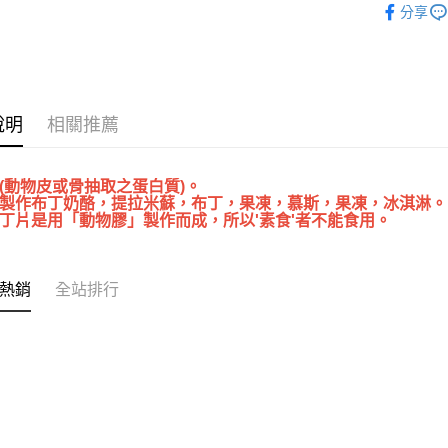
【關於「A
分享
ATM付款
AFTEE
便利好安
１．簡單
２．便利
運送方式
３．安心
說明
相關推薦
全家取貨付
【「AFT
5kg
１．於結帳
付」結帳
每筆NT$9
(動物皮或骨抽取之蛋白質)。
２．訂單
製作布丁奶酪，提拉米蘇，布丁，果凍，慕斯，果凍，冰淇淋。
３．收到繳
付款後全家
丁片是用「動物膠」製作而成，所以'素食'者不能食用。
／ATM／
9.5kg
※ 請注意
絡購買商品
每筆NT$9
先享後付
熱銷
全站排行
※ 交易是
7-11取
是否繳費成
5kg
付客戶支
每筆NT$9
【注意事
１．透過由
付款後7-
交易，需
9.5kg
求債權轉
２．關於
每筆NT$9