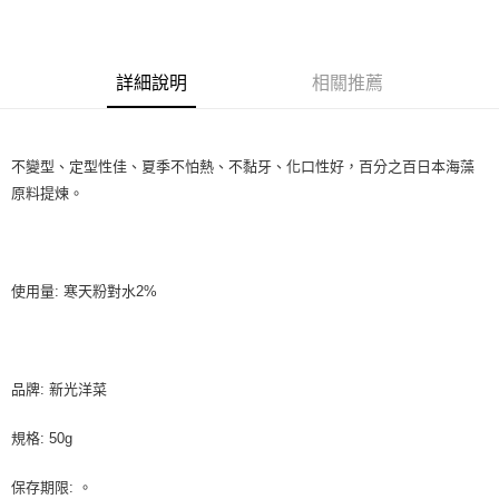
LINE Pay
Apple Pay
詳細說明
相關推薦
街口支付
悠遊付
不變型、定型性佳、夏季不怕熱、不黏牙、化口性好，百分之百日本海藻
全盈+PAY
原料提煉。
AFTEE先享後付
相關說明
【關於「AFTEE先享後付」】
ATM付款
AFTEE先享後付是「在收到商品之後才付款」的支付方式。 讓您購物簡單
使用量: 寒天粉對水2%
便利好安心！
１．簡單：不需註冊會員、不需綁卡、不需儲值。
運送方式
２．便利：只要手機號碼，簡訊認證，即可結帳。
３．安心：先確認商品／服務後，再付款。
全家取貨付款-重量限制含紙箱10kg，請控制商品重量在9~9.5
品牌: 新光洋菜
kg
【「AFTEE先享後付」結帳流程】
１．於結帳方式選擇「AFTEE先享後付」後，將跳轉至「AFTEE先享後付」
每筆NT$90，滿NT$990(含以上)免運費
規格: 50g
結帳頁面，進行簡訊認證並確認金額後，即可完成結帳。
２．訂單成立數日內，您將收到繳費通知簡訊。
付款後全家取貨-重量限制含紙箱10kg，請控制商品重量在9~
保存期限: 。
３．收到繳費通知簡訊後14天內，點擊此簡訊中的連結，可透過四大超商／