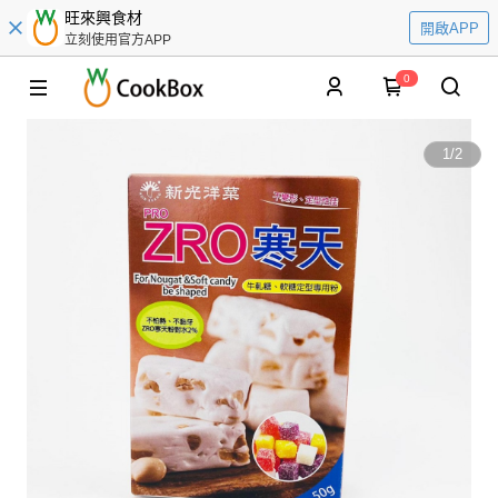
旺來興食材
開啟APP
立刻使用官方APP
0
1
/
2