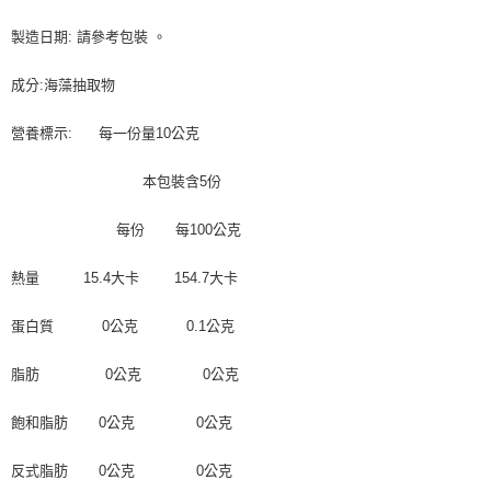
9.5kg
ATM／網路銀行／等多元方式進行付款，方視為交易完成。
※ 請注意：結帳手續完成當下不需立刻繳費，但若您需要取消訂單，請聯絡
每筆NT$90，滿NT$990(含以上)免運費
製造日期: 請參考包裝 。
購買商品的店家。未經商家同意取消之訂單仍視為有效，需透過AFTEE先享
後付繳納相關費用。
7-11取貨付款-重量限制含紙箱10kg，請控制商品重量在9~9.5
成分:海藻抽取物
※ 交易是否成功請以「AFTEE先享後付 」之結帳頁面顯示為準，若有關於
kg
是否繳費成功／繳費後需取消欲退款等相關疑問，請聯繫「AFTEE先享後付
客戶支援中心」
https://netprotections.freshdesk.com/support/home
每筆NT$90，滿NT$990(含以上)免運費
營養標示: 每一份量10公克
【注意事項】
付款後7-11取貨-重量限制含紙箱10kg，請控制商品重量在9~
本包裝含5份
１．透過由恩沛科技股份有限公司提供之「AFTEE先享後付」服務完成之交
9.5kg
易，需依本服務之必要範圍內提供個人資料，並將交易相關給付款項請求債
權轉讓予恩沛科技股份有限公司。
每份 每100公克
每筆NT$90，滿NT$990(含以上)免運費
２．關於個人資料處理事宜，請瀏覽以下網址：
https://aftee.tw/terms/#terms3
宅配-新竹物流
熱量 15.4大卡 154.7大卡
３．未成年的使用者請事先徵得法定代理人或監護人之同意方可使用
每筆NT$150，滿NT$2,000(含以上)免運費
「AFTEE先享後付」，若未經同意申辦者引起之損失，本公司不負相關責
蛋白質 0公克 0.1公克
任。
離島客戶-中華郵政
４．使用「AFTEE先享後付」時，將依據個別帳號之用戶狀況，依本公司即
時審查核予不同之上限額度；若仍有額度不足之情形，本公司將視審查結果
每筆NT$120，滿NT$2,000(含以上)免運費
脂肪 0公克 0公克
請求用戶進行身份認證。
５．嚴禁一人註冊多個帳號或使用他人資訊註冊。若發現惡意使用之情形，
飽和脂肪 0公克 0公克
恩沛科技股份有限公司將有權停止該用戶之使用額度並採取法律行動。
反式脂肪 0公克 0公克