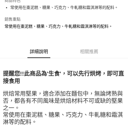
商品特色
Apple Pay
常使用在棗泥糕、糖果、巧克力、牛軋糖和霜淇淋等的配料。
街口支付
銷售重點
常使用在棗泥糕、糖果、巧克力、牛軋糖和霜淇淋等的配料。
悠遊付
全盈+PAY
AFTEE先享後付
詳細說明
相關推薦
相關說明
【關於「AFTEE先享後付」】
ATM付款
AFTEE先享後付是「在收到商品之後才付款」的支付方式。 讓您購物簡單
便利好安心！
提醒您!!此商品為'生食'，可以先行烘烤，即可直
１．簡單：不需註冊會員、不需綁卡、不需儲值。
運送方式
接食用
２．便利：只要手機號碼，簡訊認證，即可結帳。
３．安心：先確認商品／服務後，再付款。
全家取貨付款-重量限制含紙箱10kg，請控制商品重量在9~9.5
烘焙常用堅果，適合添加在麵包中，無論烤熟與
kg
【「AFTEE先享後付」結帳流程】
否，都各有不同風味是烘焙材料不可或缺的堅果
１．於結帳方式選擇「AFTEE先享後付」後，將跳轉至「AFTEE先享後付」
每筆NT$90，滿NT$990(含以上)免運費
之一。
結帳頁面，進行簡訊認證並確認金額後，即可完成結帳。
２．訂單成立數日內，您將收到繳費通知簡訊。
常使用在棗泥糕、糖果、巧克力、牛軋糖和霜淇
付款後全家取貨-重量限制含紙箱10kg，請控制商品重量在9~
３．收到繳費通知簡訊後14天內，點擊此簡訊中的連結，可透過四大超商／
淋等的配料。
9.5kg
ATM／網路銀行／等多元方式進行付款，方視為交易完成。