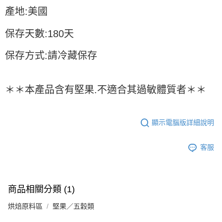
※ 請注意：結帳手續完成當下不需立刻繳費，但若您需要取消訂單，請聯絡
每筆NT$90，滿NT$990(含以上)免運費
產地:美國
購買商品的店家。未經商家同意取消之訂單仍視為有效，需透過AFTEE先享
後付繳納相關費用。
7-11取貨付款-重量限制含紙箱10kg，請控制商品重量在9~9.5
※ 交易是否成功請以「AFTEE先享後付 」之結帳頁面顯示為準，若有關於
保存天數:180天
kg
是否繳費成功／繳費後需取消欲退款等相關疑問，請聯繫「AFTEE先享後付
客戶支援中心」
https://netprotections.freshdesk.com/support/home
每筆NT$90，滿NT$990(含以上)免運費
保存方式:請冷藏保存
【注意事項】
付款後7-11取貨-重量限制含紙箱10kg，請控制商品重量在9~
１．透過由恩沛科技股份有限公司提供之「AFTEE先享後付」服務完成之交
9.5kg
易，需依本服務之必要範圍內提供個人資料，並將交易相關給付款項請求債
＊＊本產品含有堅果.不適合其過敏體質者＊＊
權轉讓予恩沛科技股份有限公司。
每筆NT$90，滿NT$990(含以上)免運費
２．關於個人資料處理事宜，請瀏覽以下網址：
https://aftee.tw/terms/#terms3
宅配-新竹物流
３．未成年的使用者請事先徵得法定代理人或監護人之同意方可使用
顯示電腦版詳細說明
每筆NT$150，滿NT$2,000(含以上)免運費
「AFTEE先享後付」，若未經同意申辦者引起之損失，本公司不負相關責
任。
離島客戶-中華郵政
４．使用「AFTEE先享後付」時，將依據個別帳號之用戶狀況，依本公司即
客服
時審查核予不同之上限額度；若仍有額度不足之情形，本公司將視審查結果
每筆NT$120，滿NT$2,000(含以上)免運費
請求用戶進行身份認證。
５．嚴禁一人註冊多個帳號或使用他人資訊註冊。若發現惡意使用之情形，
恩沛科技股份有限公司將有權停止該用戶之使用額度並採取法律行動。
商品相關分類 (1)
烘焙原料區
堅果／五穀類