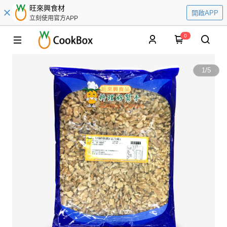
旺來興食材
開啟APP
立刻使用官方APP
0
1
/
5