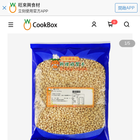
旺來興食材
開啟APP
立刻使用官方APP
0
1
/
5