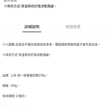
銷售重點
Apple Pay
※保存方式:常溫保存於陰涼乾燥處。
街口支付
悠遊付
詳細說明
相關推薦
全盈+PAY
AFTEE先享後付
※小提醒.此商品不適合直接塗抹食用，需經過烘烤後味道才會外放出來。
相關說明
【關於「AFTEE先享後付」】
ATM付款
※保存方式:常溫保存於陰涼乾燥處。
AFTEE先享後付是「在收到商品之後才付款」的支付方式。 讓您購物簡單
便利好安心！
１．簡單：不需註冊會員、不需綁卡、不需儲值。
運送方式
２．便利：只要手機號碼，簡訊認證，即可結帳。
３．安心：先確認商品／服務後，再付款。
全家取貨付款-重量限制含紙箱10kg，請控制商品重量在9~9.5
品牌: 上焱 抹一抹香橙奶酥230g。
kg
【「AFTEE先享後付」結帳流程】
１．於結帳方式選擇「AFTEE先享後付」後，將跳轉至「AFTEE先享後付」
每筆NT$90，滿NT$990(含以上)免運費
規格: 230g。
結帳頁面，進行簡訊認證並確認金額後，即可完成結帳。
２．訂單成立數日內，您將收到繳費通知簡訊。
付款後全家取貨-重量限制含紙箱10kg，請控制商品重量在9~
保存期限:12個月。
３．收到繳費通知簡訊後14天內，點擊此簡訊中的連結，可透過四大超商／
9.5kg
ATM／網路銀行／等多元方式進行付款，方視為交易完成。