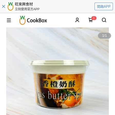
旺來興食材
開啟APP
立刻使用官方APP
0
1
/
1