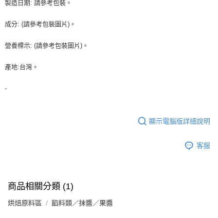
※ 請注意：結帳手續完成當下不需立刻繳費，但若您需要取消訂單，請聯絡
製造日期: 請參考包裝。
每筆NT$90，滿NT$990(含以上)免運費
購買商品的店家。未經商家同意取消之訂單仍視為有效，需透過AFTEE先享
後付繳納相關費用。
7-11取貨付款-重量限制含紙箱10kg，請控制商品重量在9~9.5
成分: (請參考包裝圖片)。
※ 交易是否成功請以「AFTEE先享後付 」之結帳頁面顯示為準，若有關於
kg
是否繳費成功／繳費後需取消欲退款等相關疑問，請聯繫「AFTEE先享後付
客戶支援中心」
https://netprotections.freshdesk.com/support/home
營養標示: (請參考包裝圖片)。
每筆NT$90，滿NT$990(含以上)免運費
【注意事項】
付款後7-11取貨-重量限制含紙箱10kg，請控制商品重量在9~
產地:台灣。
１．透過由恩沛科技股份有限公司提供之「AFTEE先享後付」服務完成之交
9.5kg
易，需依本服務之必要範圍內提供個人資料，並將交易相關給付款項請求債
-
權轉讓予恩沛科技股份有限公司。
每筆NT$90，滿NT$990(含以上)免運費
２．關於個人資料處理事宜，請瀏覽以下網址：
https://aftee.tw/terms/#terms3
宅配-新竹物流
３．未成年的使用者請事先徵得法定代理人或監護人之同意方可使用
每筆NT$150，滿NT$2,000(含以上)免運費
顯示電腦版詳細說明
「AFTEE先享後付」，若未經同意申辦者引起之損失，本公司不負相關責
任。
離島客戶-中華郵政
４．使用「AFTEE先享後付」時，將依據個別帳號之用戶狀況，依本公司即
客服
時審查核予不同之上限額度；若仍有額度不足之情形，本公司將視審查結果
每筆NT$120，滿NT$2,000(含以上)免運費
請求用戶進行身份認證。
５．嚴禁一人註冊多個帳號或使用他人資訊註冊。若發現惡意使用之情形，
恩沛科技股份有限公司將有權停止該用戶之使用額度並採取法律行動。
商品相關分類 (1)
烘焙原料區
餡料類／抹醬／果醬