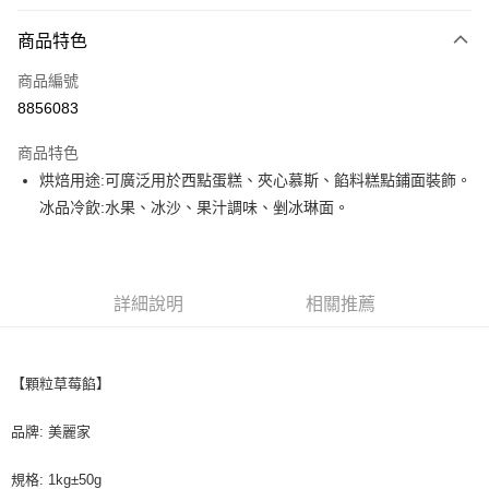
付款方式
商品特色
信用卡一次付款
商品編號
超商取貨付款
8856083
LINE Pay
商品特色
Apple Pay
烘焙用途:可廣泛用於西點蛋糕、夾心慕斯、餡料糕點鋪面裝飾。
冰品冷飲:水果、冰沙、果汁調味、剉冰琳面。
街口支付
悠遊付
全盈+PAY
詳細說明
相關推薦
AFTEE先享後付
相關說明
【顆粒草莓餡】
【關於「AFTEE先享後付」】
ATM付款
AFTEE先享後付是「在收到商品之後才付款」的支付方式。 讓您購物簡單
便利好安心！
品牌: 美麗家
１．簡單：不需註冊會員、不需綁卡、不需儲值。
運送方式
２．便利：只要手機號碼，簡訊認證，即可結帳。
規格: 1kg±50g
３．安心：先確認商品／服務後，再付款。