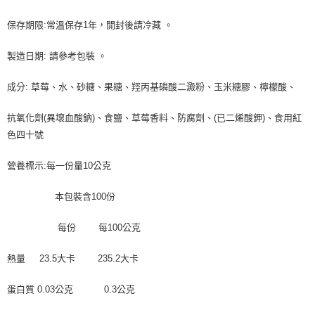
全家取貨付款-重量限制含紙箱10kg，請控制商品重量在9~9.5
kg
【「AFTEE先享後付」結帳流程】
保存期限:常溫保存1年，開封後請冷藏 。
１．於結帳方式選擇「AFTEE先享後付」後，將跳轉至「AFTEE先享後付」
每筆NT$90，滿NT$990(含以上)免運費
結帳頁面，進行簡訊認證並確認金額後，即可完成結帳。
製造日期: 請參考包裝 。
２．訂單成立數日內，您將收到繳費通知簡訊。
付款後全家取貨-重量限制含紙箱10kg，請控制商品重量在9~
３．收到繳費通知簡訊後14天內，點擊此簡訊中的連結，可透過四大超商／
9.5kg
成分: 草莓、水、砂糖、果糖、羥丙基磷酸二澱粉、玉米糖膠、檸檬酸、
ATM／網路銀行／等多元方式進行付款，方視為交易完成。
※ 請注意：結帳手續完成當下不需立刻繳費，但若您需要取消訂單，請聯絡
每筆NT$90，滿NT$990(含以上)免運費
購買商品的店家。未經商家同意取消之訂單仍視為有效，需透過AFTEE先享
抗氧化劑(異壞血酸鈉)、食鹽、草莓香料、防腐劑、(已二烯酸鉀)、食用紅
後付繳納相關費用。
7-11取貨付款-重量限制含紙箱10kg，請控制商品重量在9~9.5
色四十號
※ 交易是否成功請以「AFTEE先享後付 」之結帳頁面顯示為準，若有關於
kg
是否繳費成功／繳費後需取消欲退款等相關疑問，請聯繫「AFTEE先享後付
客戶支援中心」
https://netprotections.freshdesk.com/support/home
每筆NT$90，滿NT$990(含以上)免運費
營養標示:每一份量10公克
【注意事項】
付款後7-11取貨-重量限制含紙箱10kg，請控制商品重量在9~
本包裝含100份
１．透過由恩沛科技股份有限公司提供之「AFTEE先享後付」服務完成之交
9.5kg
易，需依本服務之必要範圍內提供個人資料，並將交易相關給付款項請求債
權轉讓予恩沛科技股份有限公司。
每筆NT$90，滿NT$990(含以上)免運費
每份 每100公克
２．關於個人資料處理事宜，請瀏覽以下網址：
https://aftee.tw/terms/#terms3
宅配-新竹物流
熱量 23.5大卡 235.2大卡
３．未成年的使用者請事先徵得法定代理人或監護人之同意方可使用
每筆NT$150，滿NT$2,000(含以上)免運費
「AFTEE先享後付」，若未經同意申辦者引起之損失，本公司不負相關責
蛋白質 0.03公克 0.3公克
任。
離島客戶-中華郵政
４．使用「AFTEE先享後付」時，將依據個別帳號之用戶狀況，依本公司即
時審查核予不同之上限額度；若仍有額度不足之情形，本公司將視審查結果