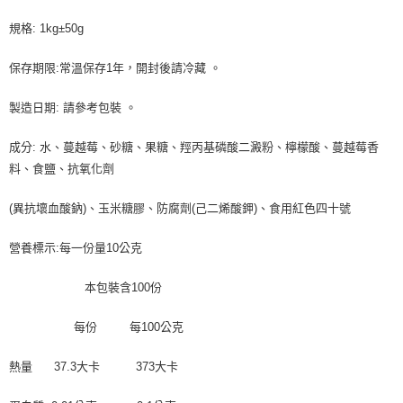
規格: 1kg±50g
保存期限:常溫保存1年，開封後請冷藏 。
製造日期: 請參考包裝 。
成分: 水、蔓越莓、砂糖、果糖、羥丙基磷酸二澱粉、檸檬酸、蔓越莓香
料、食鹽、抗氧化劑
(異抗壞血酸鈉)、玉米糖膠、防腐劑(己二烯酸鉀)、食用紅色四十號
營養標示:每一份量10公克
本包裝含100份
每份 每100公克
熱量 37.3大卡 373大卡