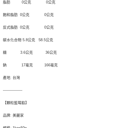
每筆NT$120，滿NT$2,000(含以上)免運費
脂肪 0公克 0公克
請求用戶進行身份認證。
５．嚴禁一人註冊多個帳號或使用他人資訊註冊。若發現惡意使用之情形，
飽和脂肪 0公克 0公克
恩沛科技股份有限公司將有權停止該用戶之使用額度並採取法律行動。
反式脂肪 0公克 0公克
碳水化合物 5.8公克 58.5公克
糖 3.6公克 36公克
鈉 17毫克 166毫克
產地: 台灣
-----------------
【顆粒藍莓餡】
品牌: 美麗家
規格: 1kg±50g