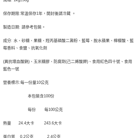
保存期限:常溫保存1年，開封後請冷藏 。
製造日期: 請參考包裝。
成分: 水、砂糖、果糖、羥丙基磷酸二澱粉、藍莓、脫水蘋果、檸檬酸、藍
莓香料、食鹽、抗氧化劑
(異抗壞血酸鈉)、玉米糖膠、防腐劑(己二烯酸鉀)、食用紅色四十號、食用
藍色一號
營養標示:每一份量10公克
本包裝含100份
每份 每100公克
熱量 24.4大卡 243.6大卡
蛋白質 0.2公克 2.4公克