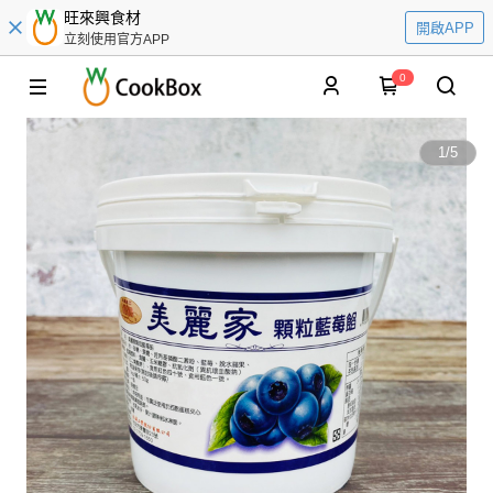
旺來興食材
開啟APP
立刻使用官方APP
0
1
/
5