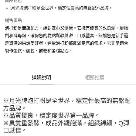
商品特色
Apple Pay
月光牌泡打粉是全世界，穩定性最高的無鋁配方品牌。
街口支付
銷售重點
泡打粉是無鋁配方，絕對安心又健康。它擁有優質的改良劑、膨脹
悠遊付
劑和酵母粉，確保您的糕點鬆軟綿密，口感豐富。無論您是新手還
全盈+PAY
是資深的烘焙愛好者，這款泡打粉都能滿足您的需求。它非常適合
製作蛋糕、麵包、餅乾和各種點心。
AFTEE先享後付
相關說明
【關於「AFTEE先享後付」】
ATM付款
AFTEE先享後付是「在收到商品之後才付款」的支付方式。 讓您購物簡單
便利好安心！
詳細說明
相關推薦
１．簡單：不需註冊會員、不需綁卡、不需儲值。
運送方式
２．便利：只要手機號碼，簡訊認證，即可結帳。
３．安心：先確認商品／服務後，再付款。
全家取貨付款-重量限制含紙箱10kg，請控制商品重量在9~9.5
※月光牌泡打粉是全世界，穩定性最高的無鋁配
kg
【「AFTEE先享後付」結帳流程】
方品牌。
１．於結帳方式選擇「AFTEE先享後付」後，將跳轉至「AFTEE先享後付」
每筆NT$90，滿NT$990(含以上)免運費
※品質優良，穩定度世界第一品牌。
結帳頁面，進行簡訊認證並確認金額後，即可完成結帳。
２．訂單成立數日內，您將收到繳費通知簡訊。
付款後全家取貨-重量限制含紙箱10kg，請控制商品重量在9~
※具雙重發酵，成品外觀飽滿，組織綿細，Q彈
３．收到繳費通知簡訊後14天內，點擊此簡訊中的連結，可透過四大超商／
口感佳。
9.5kg
ATM／網路銀行／等多元方式進行付款，方視為交易完成。