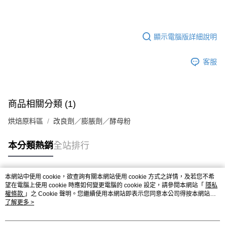
※ 請注意：結帳手續完成當下不需立刻繳費，但若您需要取消訂單，請聯絡
每筆NT$90，滿NT$990(含以上)免運費
購買商品的店家。未經商家同意取消之訂單仍視為有效，需透過AFTEE先享
後付繳納相關費用。
7-11取貨付款-重量限制含紙箱10kg，請控制商品重量在9~9.5
※ 交易是否成功請以「AFTEE先享後付 」之結帳頁面顯示為準，若有關於
kg
顯示電腦版詳細說明
是否繳費成功／繳費後需取消欲退款等相關疑問，請聯繫「AFTEE先享後付
客戶支援中心」
https://netprotections.freshdesk.com/support/home
每筆NT$90，滿NT$990(含以上)免運費
客服
【注意事項】
付款後7-11取貨-重量限制含紙箱10kg，請控制商品重量在9~
１．透過由恩沛科技股份有限公司提供之「AFTEE先享後付」服務完成之交
9.5kg
易，需依本服務之必要範圍內提供個人資料，並將交易相關給付款項請求債
權轉讓予恩沛科技股份有限公司。
每筆NT$90，滿NT$990(含以上)免運費
２．關於個人資料處理事宜，請瀏覽以下網址：
商品相關分類 (1)
https://aftee.tw/terms/#terms3
宅配-新竹物流
３．未成年的使用者請事先徵得法定代理人或監護人之同意方可使用
烘焙原料區
改良劑／膨脹劑／酵母粉
每筆NT$150，滿NT$2,000(含以上)免運費
「AFTEE先享後付」，若未經同意申辦者引起之損失，本公司不負相關責
任。
離島客戶-中華郵政
本分類熱銷
全站排行
４．使用「AFTEE先享後付」時，將依據個別帳號之用戶狀況，依本公司即
時審查核予不同之上限額度；若仍有額度不足之情形，本公司將視審查結果
每筆NT$120，滿NT$2,000(含以上)免運費
請求用戶進行身份認證。
５．嚴禁一人註冊多個帳號或使用他人資訊註冊。若發現惡意使用之情形，
本網站中使用 cookie，欲查詢有關本網站使用 cookie 方式之詳情，及若您不希
恩沛科技股份有限公司將有權停止該用戶之使用額度並採取法律行動。
熱門標籤
望在電腦上使用 cookie 時應如何變更電腦的 cookie 設定，請參閱本網站「
隱私
權條款
」之 Cookie 聲明。您繼續使用本網站即表示您同意本公司得按本網站使
用條款之 Cookie 聲明使用 cookie。
了解更多 >