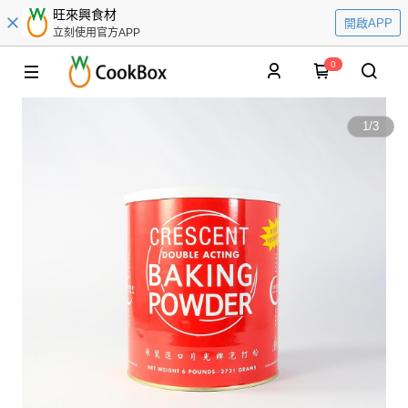
旺來興食材
開啟APP
立刻使用官方APP
0
1
/
3