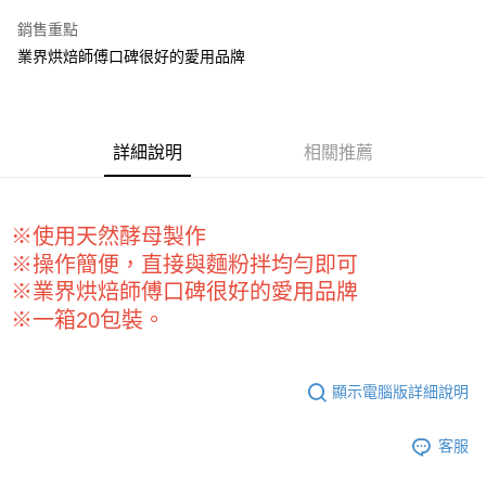
LINE Pay
銷售重點
Apple Pay
業界烘焙師傅口碑很好的愛用品牌
街口支付
悠遊付
詳細說明
相關推薦
全盈+PAY
AFTEE先享後付
※使用天然酵母製作
相關說明
※操作簡便，直接與麵粉拌均勻即可
【關於「AFTEE先享後付」】
ATM付款
AFTEE先享後付是「在收到商品之後才付款」的支付方式。 讓您購物簡單
※業界烘焙師傅口碑很好的愛用品牌
便利好安心！
※一箱20包裝。
１．簡單：不需註冊會員、不需綁卡、不需儲值。
運送方式
２．便利：只要手機號碼，簡訊認證，即可結帳。
３．安心：先確認商品／服務後，再付款。
全家取貨付款-重量限制含紙箱10kg，請控制商品重量在9~9.5
顯示電腦版詳細說明
kg
【「AFTEE先享後付」結帳流程】
１．於結帳方式選擇「AFTEE先享後付」後，將跳轉至「AFTEE先享後付」
每筆NT$90，滿NT$990(含以上)免運費
結帳頁面，進行簡訊認證並確認金額後，即可完成結帳。
客服
２．訂單成立數日內，您將收到繳費通知簡訊。
付款後全家取貨-重量限制含紙箱10kg，請控制商品重量在9~
３．收到繳費通知簡訊後14天內，點擊此簡訊中的連結，可透過四大超商／