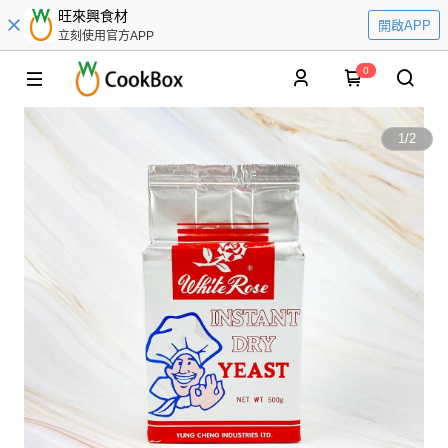
旺來興食材
開啟APP
立刻使用官方APP
0
1
/
2