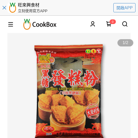
旺來興食材
開啟APP
立刻使用官方APP
0
1
/
2