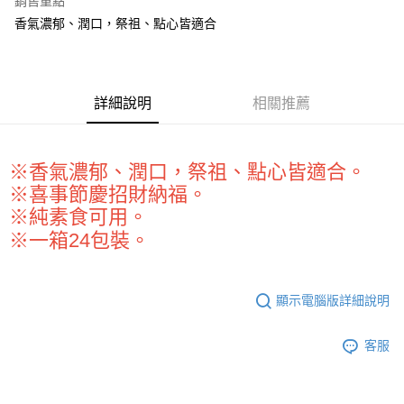
銷售重點
Apple Pay
香氣濃郁、潤口，祭祖、點心皆適合
街口支付
悠遊付
詳細說明
相關推薦
全盈+PAY
AFTEE先享後付
※香氣濃郁、潤口，祭祖、點心皆適合。
相關說明
※喜事節慶招財納福。
【關於「AFTEE先享後付」】
ATM付款
AFTEE先享後付是「在收到商品之後才付款」的支付方式。 讓您購物簡單
※純素食可用。
便利好安心！
※一箱24包裝。
１．簡單：不需註冊會員、不需綁卡、不需儲值。
運送方式
２．便利：只要手機號碼，簡訊認證，即可結帳。
３．安心：先確認商品／服務後，再付款。
全家取貨付款-重量限制含紙箱10kg，請控制商品重量在9~9.5
顯示電腦版詳細說明
kg
【「AFTEE先享後付」結帳流程】
１．於結帳方式選擇「AFTEE先享後付」後，將跳轉至「AFTEE先享後付」
每筆NT$90，滿NT$990(含以上)免運費
結帳頁面，進行簡訊認證並確認金額後，即可完成結帳。
客服
２．訂單成立數日內，您將收到繳費通知簡訊。
付款後全家取貨-重量限制含紙箱10kg，請控制商品重量在9~
３．收到繳費通知簡訊後14天內，點擊此簡訊中的連結，可透過四大超商／
9.5kg
ATM／網路銀行／等多元方式進行付款，方視為交易完成。