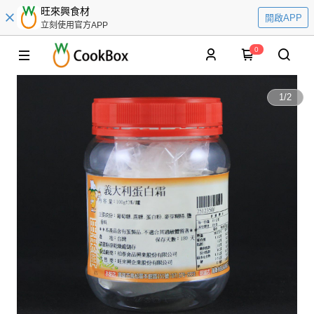
旺來興食材
開啟APP
立刻使用官方APP
0
1
/
2