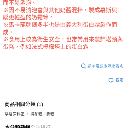
kg
而不易消泡。
【「AFTEE先享後付」結帳流程】
１．於結帳方式選擇「AFTEE先享後付」後，將跳轉至「AFTEE先享後付」
每筆NT$90，滿NT$990(含以上)免運費
※因不易消泡會與其他奶醬混拌，製成慕斯與口
結帳頁面，進行簡訊認證並確認金額後，即可完成結帳。
感更輕盈的奶霜等。
２．訂單成立數日內，您將收到繳費通知簡訊。
付款後全家取貨-重量限制含紙箱10kg，請控制商品重量在9~
３．收到繳費通知簡訊後14天內，點擊此簡訊中的連結，可透過四大超商／
※馬卡龍麵糊多半也是由義大利蛋白霜製作而
9.5kg
ATM／網路銀行／等多元方式進行付款，方視為交易完成。
成。
※ 請注意：結帳手續完成當下不需立刻繳費，但若您需要取消訂單，請聯絡
每筆NT$90，滿NT$990(含以上)免運費
購買商品的店家。未經商家同意取消之訂單仍視為有效，需透過AFTEE先享
※食用上較為衛生安全，也常常用來裝飾塔類與
後付繳納相關費用。
7-11取貨付款-重量限制含紙箱10kg，請控制商品重量在9~9.5
蛋糕，例如法式檸檬塔上的蛋白霜。
※ 交易是否成功請以「AFTEE先享後付 」之結帳頁面顯示為準，若有關於
kg
是否繳費成功／繳費後需取消欲退款等相關疑問，請聯繫「AFTEE先享後付
客戶支援中心」
https://netprotections.freshdesk.com/support/home
每筆NT$90，滿NT$990(含以上)免運費
顯示電腦版詳細說明
【注意事項】
付款後7-11取貨-重量限制含紙箱10kg，請控制商品重量在9~
１．透過由恩沛科技股份有限公司提供之「AFTEE先享後付」服務完成之交
9.5kg
易，需依本服務之必要範圍內提供個人資料，並將交易相關給付款項請求債
客服
權轉讓予恩沛科技股份有限公司。
每筆NT$90，滿NT$990(含以上)免運費
２．關於個人資料處理事宜，請瀏覽以下網址：
https://aftee.tw/terms/#terms3
宅配-新竹物流
３．未成年的使用者請事先徵得法定代理人或監護人之同意方可使用
每筆NT$150，滿NT$2,000(含以上)免運費
商品相關分類 (1)
「AFTEE先享後付」，若未經同意申辦者引起之損失，本公司不負相關責
任。
離島客戶-中華郵政
烘焙原料區
棉花糖／飾糖
４．使用「AFTEE先享後付」時，將依據個別帳號之用戶狀況，依本公司即
時審查核予不同之上限額度；若仍有額度不足之情形，本公司將視審查結果
每筆NT$120，滿NT$2,000(含以上)免運費
請求用戶進行身份認證。
本分類熱銷
全站排行