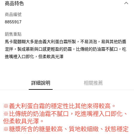
商品特色
信用卡一次付款
商品編號
超商取貨付款
8855917
LINE Pay
銷售重點
Apple Pay
馬卡龍麵糊大多是由義大利蛋白霜所製，不易消泡，易與其他奶醬
混拌，製成慕斯與口感更輕盈的奶霜，比傳統的奶油霜不膩口，吃
街口支付
進嘴裡入口即化，但柔軟具光澤
悠遊付
全盈+PAY
詳細說明
相關推薦
AFTEE先享後付
相關說明
【關於「AFTEE先享後付」】
ATM付款
AFTEE先享後付是「在收到商品之後才付款」的支付方式。 讓您購物簡單
※義大利蛋白霜的穩定性比其他來得較高。
便利好安心！
※比傳統的奶油霜不膩口，吃進嘴裡入口即化、
１．簡單：不需註冊會員、不需綁卡、不需儲值。
運送方式
２．便利：只要手機號碼，簡訊認證，即可結帳。
但柔軟具光澤。
３．安心：先確認商品／服務後，再付款。
全家取貨付款-重量限制含紙箱10kg，請控制商品重量在9~9.5
※糖漿所含的糖量較高、質地較細緻、狀態穩定